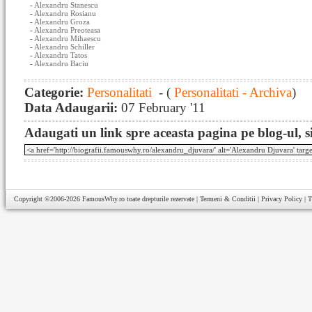
-
Alexandru Stanescu
-
Alexandru Rosianu
-
Alexandru Groza
-
Alexandru Preoteasa
-
Alexandru Mihaescu
-
Alexandru Schiller
-
Alexandru Tatos
-
Alexandru Baciu
Categorie:
Personalitati
- (
Personalitati - Archiva
)
Data Adaugarii:
07 February '11
Adaugati un link spre aceasta pagina pe blog-ul, si
Copyright ©2006-2026
FamousWhy.ro
toate drepturile rezervate |
Termeni & Conditii
|
Privacy Policy
|
T