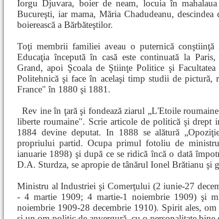
Iorgu Djuvara, boier de neam, locuia în mahalaua
Bucureşti, iar mama, Măria Chadudeanu, descindea d
boierească a Bărbăteştilor.
Toţi membrii familiei aveau o puternică conştiinţă 
Educaţia începută în casă este continuată la Paris
Grand, apoi Şcoala de Ştiinţe Politice şi Facultate
Politehnică şi face în acelaşi timp studii de pictură
France" în 1880 şi 1881.
Rev
ine în ţară şi fondează ziarul „L'Etoile roumai
liberte roumaine". Scrie articole de politică şi drept 
1884 devine deputat. In 1888 se alătură „Opoziţie
propriului partid. Ocupa primul fotoliu de ministru
ianuarie 1898) şi după ce se ridică încă o dată împotr
D.A. Sturdza, se apropie de tânărul Ionel Brătianu şi g
Ministru al Industriei şi Comerţului (2 iunie-27 de
- 4 martie 1909; 4 martie-1 noiembrie 1909) şi min
noiembrie 1909-28 decembrie 1910). Spirit ales, om de 
şi un om politic de anvergură, cu o personalitate bine e