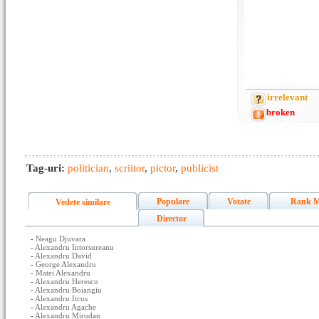
irrelevant
broken
Tag-uri:
politician
,
scriitor
,
pictor
,
publicist
Populare
Votate
Rank M
Vedete similare
Director
-
Neagu Djuvara
-
Alexandru Intorsureanu
-
Alexandru David
-
George Alexandru
-
Matei Alexandru
-
Alexandru Herescu
-
Alexandru Boiangiu
-
Alexandru Itcus
-
Alexandru Agache
-
Alexandru Mirodan