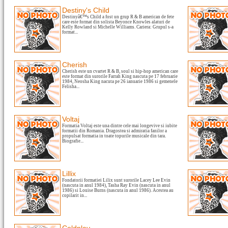
Destiny's Child
Destinyâ€™s Child a fost un grup R & B american de fete
care este format din solista Beyonce Knowles alaturi de
Kelly Rowland si Michelle Williams. Cariera: Grupul s-a
format...
Cherish
Cherish este un cvartet R & B, soul si hip-hop american care
este format din surorile Farrah King nascuta pe 17 februarie
1984, Neosha King nacuta pe 26 ianuarie 1986 si gemenele
Felisha...
Voltaj
Formatia Voltaj este una dintre cele mai longevive si iubite
formatii din Romania. Dragostea si admiratia fanilor a
propulsat formatia in toate topurile musicale din tara.
Biografie...
Lillix
Fondatorii formatiei Lilix sunt surorile Lacey Lee Evin
(nascuta in anul 1984), Tasha Ray Evin (nascuta in anul
1986) si Louise Burns (nascuta in anul 1986). Acestea au
copilarit in...