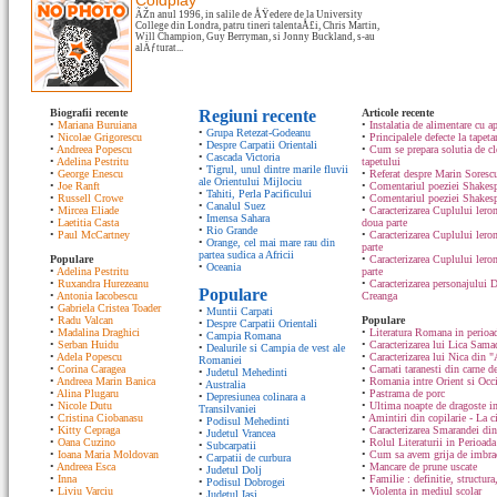
Coldplay
ÃŽn anul 1996, in salile de ÅŸedere de la University
College din Londra, patru tineri talentaÅ£i, Chris Martin,
Will Champion, Guy Berryman, si Jonny Buckland, s-au
alÄƒturat...
Biografii recente
Regiuni recente
Articole recente
•
Mariana Buruiana
•
Instalatia de alimentare cu ap
•
Grupa Retezat-Godeanu
•
Nicolae Grigorescu
•
Principalele defecte la tapeta
•
Despre Carpatii Orientali
•
Andreea Popescu
•
Cum se prepara solutia de cle
•
Cascada Victoria
•
Adelina Pestritu
tapetului
•
Tigrul, unul dintre marile fluvii
•
George Enescu
•
Referat despre Marin Sorescu
ale Orientului Mijlociu
•
Joe Ranft
•
Comentariul poeziei Shakespe
•
Tahiti, Perla Pacificului
•
Russell Crowe
•
Comentariul poeziei Shakesp
•
Canalul Suez
•
Mircea Eliade
•
Caracterizarea Cuplului lero
•
Imensa Sahara
•
Laetitia Casta
doua parte
•
Rio Grande
•
Paul McCartney
•
Caracterizarea Cuplului lero
•
Orange, cel mai mare rau din
parte
partea sudica a Africii
Populare
•
Caracterizarea Cuplului ler
•
Oceania
•
Adelina Pestritu
parte
•
Ruxandra Hurezeanu
•
Caracterizarea personajului D
Populare
•
Antonia Iacobescu
Creanga
•
Gabriela Cristea Toader
•
Muntii Carpati
•
Radu Valcan
Populare
•
Despre Carpatii Orientali
•
Madalina Draghici
•
Literatura Romana in perioad
•
Campia Romana
•
Serban Huidu
•
Caracterizarea lui Lica Sam
•
Dealurile si Campia de vest ale
•
Adela Popescu
•
Caracterizarea lui Nica din "
Romaniei
•
Corina Caragea
•
Carnati taranesti din carne de
•
Judetul Mehedinti
•
Andreea Marin Banica
•
Romania intre Orient si Occ
•
Australia
•
Alina Plugaru
•
Pastrama de porc
•
Depresiunea colinara a
•
Nicole Dutu
•
Ultima noapte de dragoste in
Transilvaniei
•
Cristina Ciobanasu
•
Amintiri din copilarie - La c
•
Podisul Mehedinti
•
Kitty Cepraga
•
Caracterizarea Smarandei din
•
Judetul Vrancea
•
Oana Cuzino
•
Rolul Literaturii in Perioada
•
Subcarpatii
•
Ioana Maria Moldovan
•
Cum sa avem grija de imbrac
•
Carpatii de curbura
•
Andreea Esca
•
Mancare de prune uscate
•
Judetul Dolj
•
Inna
•
Familie : definitie, structura
•
Podisul Dobrogei
•
Liviu Varciu
•
Violenta in mediul scolar
•
Judetul Iasi