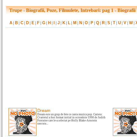
Trupe - Biografii, Poze, Filmulete, Intrebari: pag 1 - Biografii
A
|
B
|
C
|
D
|
E
|
F
|
G
|
H
|
I
|
J
|
K
|
L
|
M
|
N
|
O
|
P
|
Q
|
R
|
S
|
T
|
U
|
V
|
W
|
Dream
Dream este un grup de fete ce canta muzica pop. Cariera:
Cvartetul a fost format initial in octombrie 1998 de Judith
Fontaine care le-a selectat pe Holly Blake-Arnstein
nascuta...