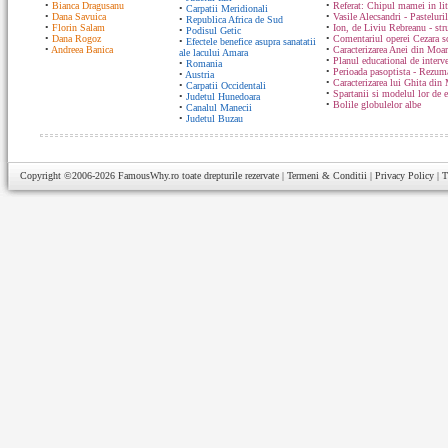
•
Bianca Dragusanu
•
Referat: Chipul mamei in lit
•
Carpatii Meridionali
•
Dana Savuica
•
Vasile Alecsandri - Pasteluri
•
Republica Africa de Sud
•
Florin Salam
•
Ion, de Liviu Rebreanu - str
•
Podisul Getic
•
Dana Rogoz
•
Comentariul operei Cezara s
•
Efectele benefice asupra sanatatii
•
Andreea Banica
•
Caracterizarea Anei din Moa
ale lacului Amara
•
Planul educational de interve
•
Romania
•
Perioada pasoptista - Rezum
•
Austria
•
Caracterizarea lui Ghita din
•
Carpatii Occidentali
•
Spartanii si modelul lor de 
•
Judetul Hunedoara
•
Bolile globulelor albe
•
Canalul Manecii
•
Judetul Buzau
Copyright ©2006-2026
FamousWhy.ro
toate drepturile rezervate |
Termeni & Conditii
|
Privacy Policy
|
T