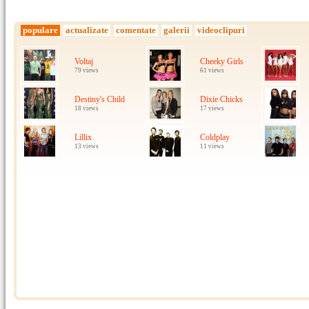
populare
actualizate
comentate
galerii
videoclipuri
Voltaj
Cheeky Girls
79 views
61 views
Destiny's Child
Dixie Chicks
18 views
17 views
Lillix
Coldplay
13 views
11 views