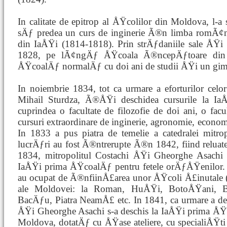
In calitate de epitrop al ÅŸcolilor din Moldova, l-
sÄƒ predea un curs de inginerie Ã®n limba romÃ
din IaÅŸi (1814-1818). Prin strÄƒdaniile sale ÅŸi
1828, pe lÃ¢ngÄƒ ÅŸcoala Ã®ncepÄƒtoare din 
ÅŸcoalÄƒ normalÄƒ cu doi ani de studii ÅŸi un gimna
In noiembrie 1834, tot ca urmare a eforturilor ce
Mihail Sturdza, Ã®ÅŸi deschidea cursurile la Ia
cuprindea o facultate de filozofie de doi ani, o facu
cursuri extraordinare de inginerie, agronomie, econom
In 1833 a pus piatra de temelie a catedralei mitro
lucrÄƒri au fost Ã®ntrerupte Ã®n 1842, fiind relua
1834, mitropolitul Costachi ÅŸi Gheorghe Asachi
IaÅŸi prima ÅŸcoalÄƒ pentru fetele orÄƒÅŸenilor. 
au ocupat de Ã®nfiinÅ£area unor ÅŸcoli Å£inutale 
ale Moldovei: la Roman, HuÅŸi, BotoÅŸani, B
BacÄƒu, Piatra NeamÅ£ etc. In 1841, ca urmare a de
ÅŸi Gheorghe Asachi s-a deschis la IaÅŸi prima ÅŸ
Moldova, dotatÄƒ cu ÅŸase ateliere, cu specialiÅŸti