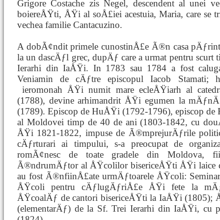
Grigore Costache zis Negel, descendent al unei vec
boiereÅŸti, ÅŸi al soÅ£iei acestuia, Maria, care se 
vechea familie Cantacuzino.
A dobÃ¢ndit primele cunostinÅ£e Ã®n casa pÄƒrin
la un dascÄƒl grec, dupÄƒ care a urmat pentru scurt t
Ierarhi din IaÅŸi. In 1783 sau 1784 a fost calu
Veniamin de cÄƒtre episcopul Iacob Stamati; hi
ieromonah ÅŸi numit mare ecleÅŸiarh al catedra
(1788), devine arhimandrit ÅŸi egumen la mÄƒnÄƒs
(1789). Episcop de HuÅŸi (1792-1796), episcop de 
al Moldovei timp de 40 de ani (1803-1842, cu douÄ
ÅŸi 1821-1822, impuse de Ã®mprejurÄƒrile politice
cÄƒrturari ai timpului, s-a preocupat de orga
romÃ¢nesc de toate gradele din Moldova, fi
Ã®ndrumÄƒtor al ÅŸcolilor bisericeÅŸti ÅŸi laice 
au fost Ã®nfiinÅ£ate urmÄƒtoarele ÅŸcoli: Seminar
ÅŸcoli pentru cÄƒlugÄƒriÅ£e ÅŸi fete la mÄƒ
ÅŸcoalÄƒ de cantori bisericeÅŸti la IaÅŸi (1805);
(elementarÄƒ) de la Sf. Trei Ierarhi din IaÅŸi, 
(1824).