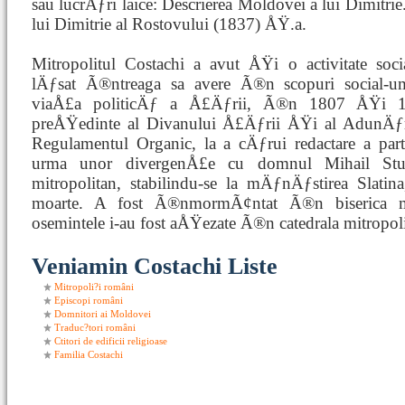
sau lucrÄƒri laice: Descrierea Moldovei a lui Dimitri
lui Dimitrie al Rostovului (1837) ÅŸ.a.
Mitropolitul Costachi a avut ÅŸi o activitate soc
lÄƒsat Ã®ntreaga sa avere Ã®n scopuri social-um
viaÅ£a politicÄƒ a Å£Äƒrii, Ã®n 1807 ÅŸi 18
preÅŸedinte al Divanului Å£Äƒrii ÅŸi al AdunÄƒr
Regulamentul Organic, la a cÄƒrui redactare a par
urma unor divergenÅ£e cu domnul Mihail Sturd
mitropolitan, stabilindu-se la mÄƒnÄƒstirea Slat
moarte. A fost Ã®nmormÃ¢ntat Ã®n biserica m
osemintele i-au fost aÅŸezate Ã®n catedrala mitropo
Veniamin Costachi Liste
Mitropoli?i români
Episcopi români
Domnitori ai Moldovei
Traduc?tori români
Ctitori de edificii religioase
Familia Costachi