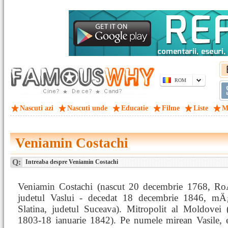
ROM
Nascuti azi
Nascuti unde
Educatie
Filme
Liste
M
Veniamin Costachi
Q:
Intreaba despre Veniamin Costachi
Veniamin Costachi (nascut 20 decembrie 1768, R
judetul Vaslui - decedat 18 decembrie 1846, mÄ
Slatina, judetul Suceava). Mitropolit al Moldovei 
1803-18 ianuarie 1842). Pe numele mirean Vasile, er