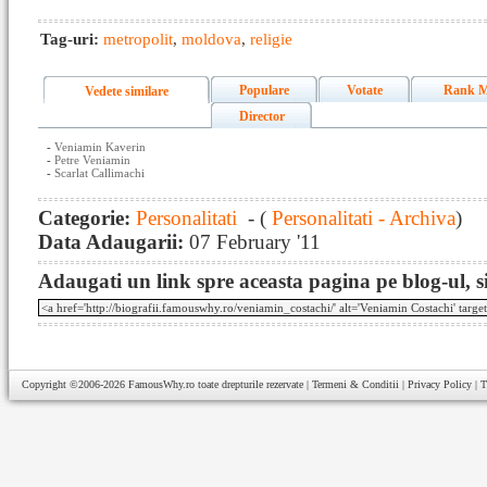
Tag-uri:
metropolit
,
moldova
,
religie
Populare
Votate
Rank M
Vedete similare
Director
-
Veniamin Kaverin
-
Petre Veniamin
-
Scarlat Callimachi
Categorie:
Personalitati
- (
Personalitati - Archiva
)
Data Adaugarii:
07 February '11
Adaugati un link spre aceasta pagina pe blog-ul, si
Copyright ©2006-2026
FamousWhy.ro
toate drepturile rezervate |
Termeni & Conditii
|
Privacy Policy
|
T