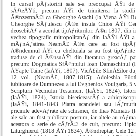
In cursul pÄƒstoririi sale s-a preocupat ÅŸi d
sÄƒteÅŸti, precum ÅŸi de trimiterea la studii
Ã®nzestraÅ£i ca Gheorghe Asachi (la Viena ÅŸi Rom
Gheorghe SÄƒulescu (Ã®n insula Chios ÅŸi Ce
deosebitÄƒ a acordat tipÄƒriturilor. Ã®n 1807, din i
vechea tipografie mitropolitanÄƒ din IaÅŸi ÅŸi a
mÄƒnÄƒstirea NeamÅ£ Ã®n care au fost tipÄƒr
Ã®ndemnul ÅŸi cu cheltuiala sa au fost tipÄƒrite
traduse de el Ã®nsuÅŸi din literatura greacÄƒ pat
precum: Dogmatica SfÃ¢ntului Ioan Damaschinul (I
ÅŸapte Taine (IaÅŸi, 1807), VieÅ£ile SfinÅ£ilor dup
12 vol. (NeamÅ£, 1807-1815); Adoleshia Filot
iubitoare de Dumnezeu a lui Evghenios Voulgaris, 5 v
Scripturii Vechiului Testament (IaÅŸi, 1824), Istor
(IaÅŸi, 1824), Istoria bisericeascÄƒ a arhiepiscop
(IaÅŸi, 1841-1843 Piatra scandelei sau lÄƒmuri
pricinile adevÄƒrate ale schismei, de Ilias Miniatis (
ale sale au fost publicate postum, iar altele au rÄ
acestora o serie de cÄƒrÅ£i de cult, precum: Tipi
Liturghierul (1818 ÅŸi 1834), Ã®ndreptar, Cele 1