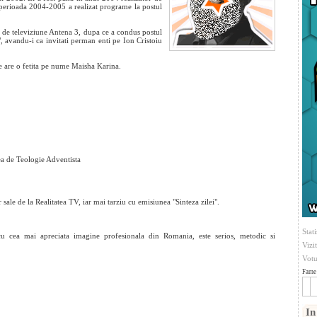
 perioada 2004-2005 a realizat programe la postul
 de televiziune Antena 3, dupa ce a condus postul
i", avandu-i ca invitati perman
enti pe Ion Cristoiu
re are o fetita pe nume Maisha Karina.
tea de Teologie Adventista
ale de la Realitatea TV, iar mai tarziu cu emisiunea "Sinteza zilei".
Stati
u cea mai apreciata imagine profesionala din Romania, este serios, metodic si
Vizi
Votu
Fame 
In