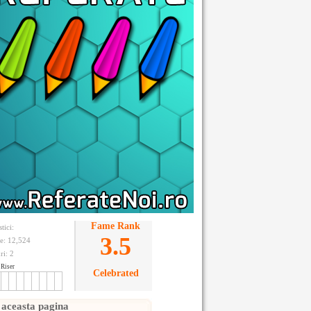
Fame Rank
stici:
3.5
te: 12,524
ri:
2
Riser
Celebrated
 aceasta pagina