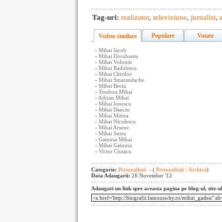
Tag-uri:
realizator
,
televiziune
,
jurnalist
,
Populare
Votate
Vedete similare
-
Mihai Iacob
-
Mihai Dorobantu
-
Mihai Volontir
-
Mihai Radulescu
-
Mihai Chirilov
-
Mihai Smarandache
-
Mihai Beciu
-
Teodora Mihai
-
Adrian Mihai
-
Mihai Ionescu
-
Mihai Danciu
-
Mihai Mitrea
-
Mihai Niculescu
-
Mihai Arsene
-
Mihai Suteu
-
Gainusa Mihai
-
Mihai Gainusa
-
Victor Ciutacu
Categorie:
Personalitati
- (
Personalitati - Archiva
)
Data Adaugarii:
26 November '12
Adaugati un link spre aceasta pagina pe blog-ul, site-u