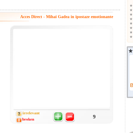
Acces Direct - Mihai Gadea in ipostaze emotionante
irrelevant
9
broken