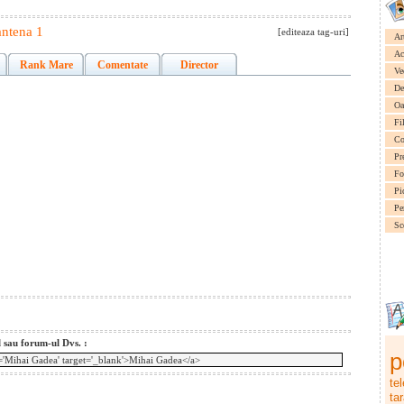
antena 1
[editeaza tag-uri]
Ar
Ac
Rank Mare
Comentate
Director
Ve
De
Oa
Fi
Co
Pr
Fo
Pi
Pe
Sc
l sau forum-ul Dvs. :
p
te
ta