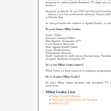
programe in cadrul postului Realitatea TV, dupa care in
Antena 1.
Incepand cu data de 14 mai 2010 este directorul postului
Antena 2 si a fost moderatorul emisiunii "Sinteza zile
si Valentin Stan.
In viata personala este casatorit cu Agatha Kundri, cu ca
Pe scurt despre Mihai Gadea:
Nume: Gadea
Prenume: Emanuel Mihai
Data Nasterii: 10 ianuarie 1977
Locul Nasterii: Bucuresti
Sotie: Agatha Kundri Gadea
Copii: Maisha Karina
Nationalitate: Romana
Studii: Institutul de studii istorice Nicolae Iorga, Faculta
Ocupatie: Realizator programe TV
De ce este Mihai Gadea faimos?
Mihai Gadea s-a facut remarcat cu realizarea programelor s
De ce ne place Mihai Gadea?
Ne place Mihai Gadea deoarece este jurnalistul TV c
perseverent.
Mihai Gadea Liste
Despre Jurnali?ti Români
Prezentatori de televiziune din România
Na?teri în 1977