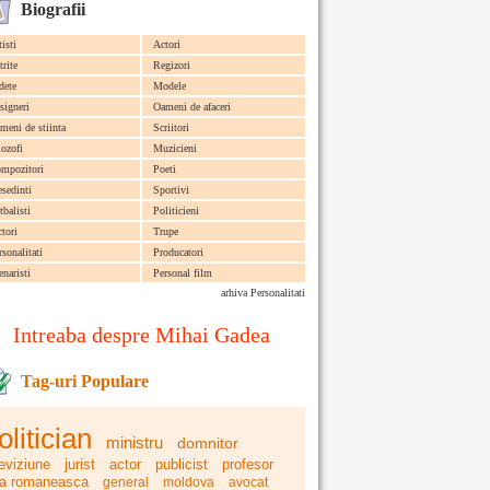
Biografii
tisti
Actori
trite
Regizori
dete
Modele
signeri
Oameni de afaceri
meni de stiinta
Scriitori
lozofi
Muzicieni
mpozitori
Poeti
esedinti
Sportivi
tbalisti
Politicieni
ctori
Trupe
rsonalitati
Producatori
enaristi
Personal film
arhiva Personalitati
Intreaba despre Mihai Gadea
Tag-uri Populare
olitician
ministru
domnitor
leviziune
jurist
actor
publicist
profesor
ra romaneasca
general
moldova
avocat