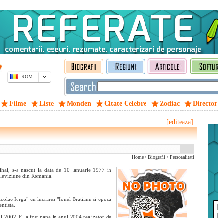
ROM
Filme
Liste
Monden
Citate Celebre
Zodiac
Director
[editeaza]
Home
/
Biografii
/
Personalitati
ai, s-a nascut la data de 10 ianuarie 1977 in
televiziune din Romania.
"Nicolae Iorga" cu lucrarea "Ionel Bratianu si epoca
ntista.
ul 2002. El a fost pana in anul 2004 realizator de