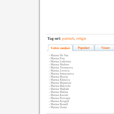
Tag-uri:
patriarh
,
religie
Populare
Votate
Vedete similare
-
Marina De Van
-
Marina Fois
-
Marina Ladynina
-
Marina Shubert
-
Marina Tsvetayeva
-
Marina Levtova
-
Marina Semyonova
-
Marina Bouras
-
Marina Klimova
-
Marina Massironi
-
Marina Bukvicki
-
Marina Malfatti
-
Marina Malota
-
Marina Kuroki
-
Marina Procopie
-
Marina Krogull
-
Marina Rossell
-
Marina Orsini