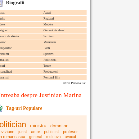
Biografii
tisti
Actori
trite
Regizori
dete
Modele
signeri
Oameni de afaceri
meni de stiinta
Scriitori
lozofi
Muzicieni
mpozitori
Poeti
esedinti
Sportivi
tbalisti
Politicieni
ctori
Trupe
rsonalitati
Producatori
enaristi
Personal film
arhiva Personalitati
Intreaba despre Justinian Marina
Tag-uri Populare
olitician
ministru
domnitor
leviziune
jurist
actor
publicist
profesor
ra romaneasca
general
moldova
avocat