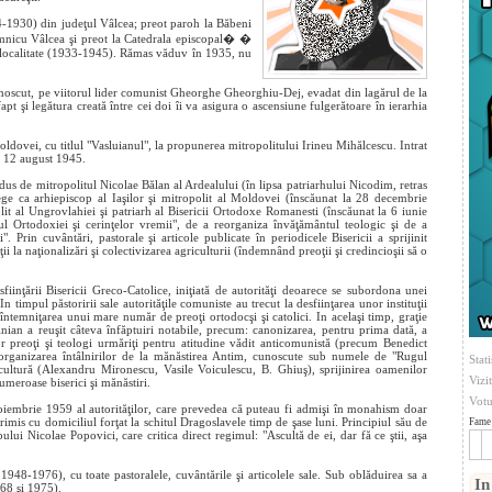
4-1930) din judeţul Vâlcea; preot paroh la Băbeni
mnicu Vâlcea şi preot la Catedrala episcopal�
�
 localitate (1933-1945). Rămas văduv în 1935, nu
cunoscut, pe viitorul lider comunist Gheorghe Gheorghiu-Dej, evadat din lagărul de la
t şi legătura creată între cei doi îi va asigura o ascensiune fulgerătoare în ierarhia
oldovei, cu titlul "Vasluianul", la propunerea mitropolitului Irineu Mihălcescu. Intrat
a 12 august 1945.
s de mitropolitul Nicolae Bălan al Ardealului (în lipsa patriarhului Nicodim, retras
lege ca arhiepiscop al Iaşilor şi mitropolit al Moldovei (înscăunat la 28 decembrie
it al Ungrovlahiei şi patriarh al Bisericii Ortodoxe Romanesti (înscăunat la 6 iunie
hul Ortodoxiei şi cerinţelor vremii", de a reorganiza învăţământul teologic şi de a
i". Prin cuvântări, pastorale şi articole publicate în periodicele Bisericii a sprijinit
i la naţionalizări şi colectivizarea agriculturii (îndemnând preoţii şi credincioşii să o
sfiinţării Bisericii Greco-Catolice, iniţiată de autorităţi deoarece se subordona unei
In timpul păstoririi sale autorităţile comuniste au trecut la desfiinţarea unor instituţii
i întemniţarea unui mare număr de preoţi ortodocşi şi catolici. In acelaşi timp, graţie
inian a reuşit câteva înfăptuiri notabile, precum: canonizarea, pentru prima dată, a
r preoţi şi teologi urmăriţi pentru atitudine vădit anticomunistă (precum Benedict
organizarea întâlnirilor de la mănăstirea Antim, cunoscute sub numele de "Rugul
Stati
 cultură (Alexandru Mironescu, Vasile Voiculescu, B. Ghiuş), sprijinirea oamenilor
Vizi
numeroase biserici şi mănăstiri.
Votu
iembrie 1959 al autorităţilor, care prevedea că puteau fi admişi în monahism doar
trimis cu domiciliul forţat la schitul Dragoslavele timp de şase luni. Principiul său de
Fame 
opului Nicolae Popovici, care critica direct regimul: "Ascultă de ei, dar fă ce ştii, aşa
 1948-1976), cu toate pastoralele, cuvântările şi articolele sale. Sub oblăduirea sa a
In
968 şi 1975).