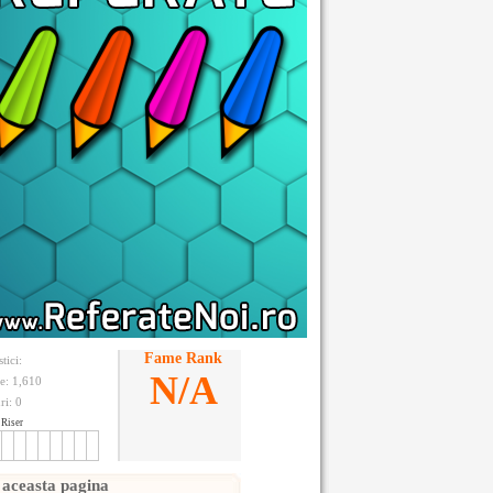
Fame Rank
stici:
N/A
te: 1,610
ri:
0
Riser
 aceasta pagina