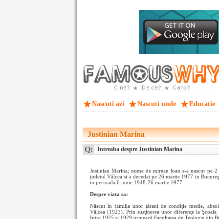
Nascuti azi
Nascuti unde
Educatie
Justinian Marina
Q:
Intreaba despre Justinian Marina
Justinian Marina; nume de mirean loan s-a nascut pe 2 f
judetul Vâlcea si a decedat pe 26 martie 1977 in Bucureşt
in perioada 6 iunie 1948-26 martie 1977.
Despre viata sa:
Născut în familia unor ţărani de condiţie medie, abso
Vâlcea (1923). Prin susţinerea unor diferenţe la Şcoala
Intre 1925 şi 1929 urmează Facultatea de Teologie din Bu