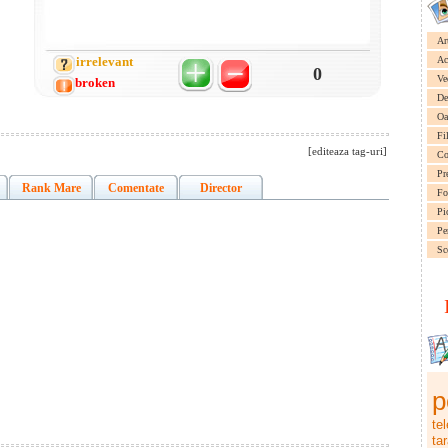
Ar
irrelevant
Ac
0
Ve
broken
De
Oa
Fi
[editeaza tag-uri]
Co
Pr
Rank Mare
Comentate
Director
Fo
Pi
Pe
Sc
p
te
ta