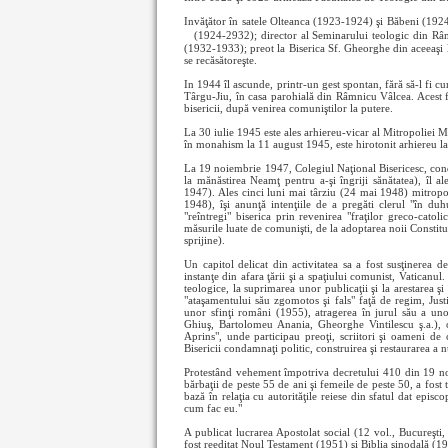
Invăţător în satele Olteanca (1923-1924) şi Băbeni (192
(1924-2932); director al Seminarului teologic din Râ
(1932-1933); preot la Biserica Sf. Gheorghe din aceeaşi
se recăsătoreşte.
In 1944 îl ascunde, printr-un gest spontan, fără să-l fi 
Târgu-Jiu, în casa parohială din Râmnicu Vâlcea. Acest fap
bisericii, după venirea comuniştilor la putere.
La 30 iulie 1945 este ales arhiereu-vicar al Mitropoliei M
în monahism la 11 august 1945, este hirotonit arhiereu l
La 19 noiembrie 1947, Colegiul Naţional Bisericesc, condu
la mănăstirea Neamţ pentru a-şi îngriji sănătatea), îl a
1947). Ales cinci luni mai târziu (24 mai 1948) mitropol
1948), îşi anunţă intenţiile de a pregăti clerul "în du
"reîntregi" biserica prin revenirea "fraţilor greco-catolic
măsurile luate de comunişti, de la adoptarea noii Constituţi
sprijine).
Un capitol delicat din activitatea sa a fost susţinerea de
instanţe din afara ţării şi a spaţiului comunist, Vaticanul. 
teologice, la suprimarea unor publicaţii şi la arestarea ş
"ataşamentului său zgomotos şi fals" faţă de regim, Just
unor sfinţi români (1955), atragerea în jurul său a uno
Ghiuş, Bartolomeu Anania, Gheorghe Vintilescu ş.a.), 
Aprins", unde participau preoţi, scriitori şi oameni de
Bisericii condamnaţi politic, construirea şi restaurarea a 
Protestând vehement împotriva decretului 410 din 19 no
bărbaţii de peste 55 de ani şi femeile de peste 50, a fost 
bază în relaţia cu autorităţile reiese din sfatul dat episc
cum fac eu."
A publicat lucrarea Apostolat social (12 vol., Bucureşti,
fost reeditat Noul Testament (1951) şi Biblia şinodală (1