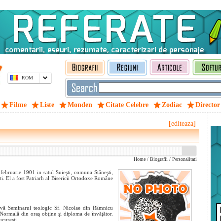
ROM
Filme
Liste
Monden
Citate Celebre
Zodiac
Director
[editeaza]
Home
/
Biografii
/
Personalitati
ebruarie 1901 in satul Suieşti, comuna Stăneşti,
i. El a fost Patriarh al Bisericii Ortodoxe Române
lvă Seminarul teologic Sf. Nicolae din Râmnicu
 Normală din oraş obţine şi diploma de învăţător.
cureşti.