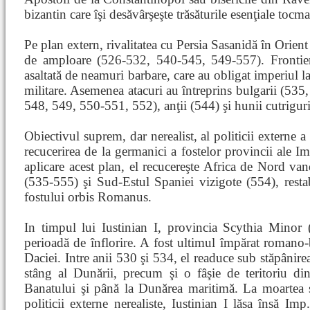
bizantin care îşi desăvârşeşte trăsăturile esenţiale tocm
Pe plan extern, rivalitatea cu Persia Sasanidă în Orient
de amploare (526-532, 540-545, 549-557). Frontie
asaltată de neamuri barbare, care au obligat imperiul la
militare. Asemenea atacuri au întreprins bulgarii (535,
548, 549, 550-551, 552), anţii (544) şi hunii cutrigur
Obiectivul suprem, dar nerealist, al politicii externe a l
recucerirea de la germanici a fostelor provincii al
aplicare acest plan, el recucereşte Africa de Nord van
(535-555) şi Sud-Estul Spaniei vizigote (554), resta
fostului orbis Romanus.
In timpul lui Iustinian I, provincia Scythia Minor
perioadă de înflorire. A fost ultimul împărat romano-b
Daciei. Intre anii 530 şi 534, el readuce sub stăpânire
stâng al Dunării, precum şi o fâşie de teritoriu d
Banatului şi până la Dunărea maritimă. La moartea 
politicii externe nerealiste, Iustinian I lăsa însă I