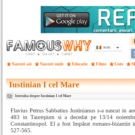
ROM
Nascuti azi
Nascuti unde
Educatie
Filme
Liste
M
Iustinian I cel Mare
Q:
Intreaba despre Iustinian I cel Mare
Flavius Petrus Sabbatius Justinianus s-a nascut in a
483 in Taureşium si a decedat pe 13/14 noiembr
Constantinopol. El a fost împărat romano-bizantin i
527-565.