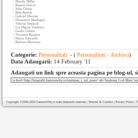
-
Mandy Miller
-
Rupert Graves
-
John Cleese
-
Bela Bartok
-
Gabriel Obertan
-
Domenico Modugno
-
Vittorio Sanipoli
-
Lia Olguta Vasilescu
-
Guido Celano
-
Vivienne Burgess
-
Henry Edwards
-
Barbara Morrison
Categorie:
Personalitati
- (
Personalitati - Archiva
)
Data Adaugarii:
14 February '11
Adaugati un link spre aceasta pagina pe blog-ul, si
Copyright ©2006-2026
FamousWhy.ro
toate drepturile rezervate |
Termeni & Conditii
|
Privacy Policy
|
T