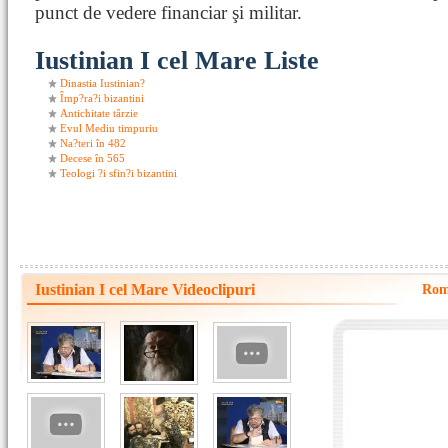
punct de vedere financiar şi militar.
Iustinian I cel Mare Liste
Dinastia Iustinian?
Împ?ra?i bizantini
Antichitate târzie
Evul Mediu timpuriu
Na?teri în 482
Decese în 565
Teologi ?i sfin?i bizantini
Iustinian I cel Mare Videoclipuri
Româ