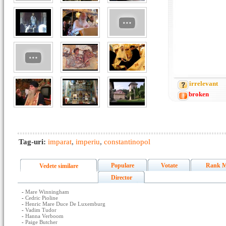
irrelevant
broken
Tag-uri:
imparat
,
imperiu
,
constantinopol
Populare
Votate
Rank M
Vedete similare
Director
-
Mare Winningham
-
Cedric Pioline
-
Henric Mare Duce De Luxemburg
-
Vadim Tudor
-
Hanna Verboom
-
Paige Butcher