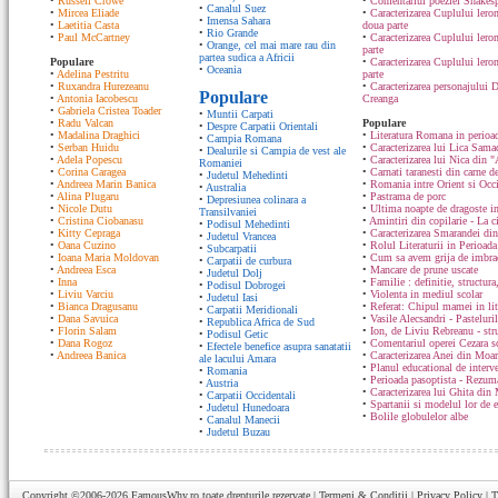
•
Russell Crowe
•
Comentariul poeziei Shakesp
•
Canalul Suez
•
Mircea Eliade
•
Caracterizarea Cuplului lero
•
Imensa Sahara
•
Laetitia Casta
doua parte
•
Rio Grande
•
Paul McCartney
•
Caracterizarea Cuplului lero
•
Orange, cel mai mare rau din
parte
partea sudica a Africii
Populare
•
Caracterizarea Cuplului ler
•
Oceania
•
Adelina Pestritu
parte
•
Ruxandra Hurezeanu
•
Caracterizarea personajului D
Populare
•
Antonia Iacobescu
Creanga
•
Gabriela Cristea Toader
•
Muntii Carpati
•
Radu Valcan
Populare
•
Despre Carpatii Orientali
•
Madalina Draghici
•
Literatura Romana in perioad
•
Campia Romana
•
Serban Huidu
•
Caracterizarea lui Lica Sam
•
Dealurile si Campia de vest ale
•
Adela Popescu
•
Caracterizarea lui Nica din "
Romaniei
•
Corina Caragea
•
Carnati taranesti din carne de
•
Judetul Mehedinti
•
Andreea Marin Banica
•
Romania intre Orient si Occ
•
Australia
•
Alina Plugaru
•
Pastrama de porc
•
Depresiunea colinara a
•
Nicole Dutu
•
Ultima noapte de dragoste in
Transilvaniei
•
Cristina Ciobanasu
•
Amintiri din copilarie - La c
•
Podisul Mehedinti
•
Kitty Cepraga
•
Caracterizarea Smarandei din
•
Judetul Vrancea
•
Oana Cuzino
•
Rolul Literaturii in Perioada
•
Subcarpatii
•
Ioana Maria Moldovan
•
Cum sa avem grija de imbrac
•
Carpatii de curbura
•
Andreea Esca
•
Mancare de prune uscate
•
Judetul Dolj
•
Inna
•
Familie : definitie, structura
•
Podisul Dobrogei
•
Liviu Varciu
•
Violenta in mediul scolar
•
Judetul Iasi
•
Bianca Dragusanu
•
Referat: Chipul mamei in lit
•
Carpatii Meridionali
•
Dana Savuica
•
Vasile Alecsandri - Pasteluri
•
Republica Africa de Sud
•
Florin Salam
•
Ion, de Liviu Rebreanu - str
•
Podisul Getic
•
Dana Rogoz
•
Comentariul operei Cezara s
•
Efectele benefice asupra sanatatii
•
Andreea Banica
•
Caracterizarea Anei din Moa
ale lacului Amara
•
Planul educational de interve
•
Romania
•
Perioada pasoptista - Rezum
•
Austria
•
Caracterizarea lui Ghita din
•
Carpatii Occidentali
•
Spartanii si modelul lor de 
•
Judetul Hunedoara
•
Bolile globulelor albe
•
Canalul Manecii
•
Judetul Buzau
Copyright ©2006-2026
FamousWhy.ro
toate drepturile rezervate |
Termeni & Conditii
|
Privacy Policy
|
T