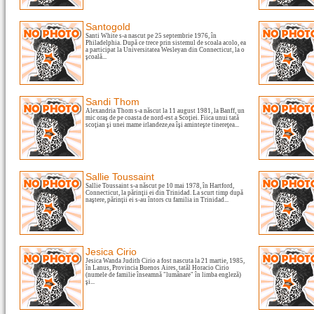
Santogold
Santi White s-a nascut pe 25 septembrie 1976, în
Philadelphia. După ce trece prin sistemul de scoala acolo, ea
a participat la Universitatea Wesleyan din Connecticut, la o
şcoală...
Sandi Thom
Alexandria Thom s-a născut la 11 august 1981, la Banff, un
mic oraş de pe coasta de nord-est a Scoţiei. Fiica unui tată
scoţian şi unei mame irlandeze,ea îşi aminteşte tinereţea...
Sallie Toussaint
Sallie Toussaint s-a născut pe 10 mai 1978, în Hartford,
Connecticut, la părinţii ei din Trinidad. La scurt timp după
naştere, părinţii ei s-au întors cu familia in Trinidad...
Jesica Cirio
Jesica Wanda Judith Cirio a fost nascuta la 21 martie, 1985,
în Lanus, Provincia Buenos Aires, tatăl Horacio Cirio
(numele de familie înseamnă "lumânare" în limba engleză)
şi...