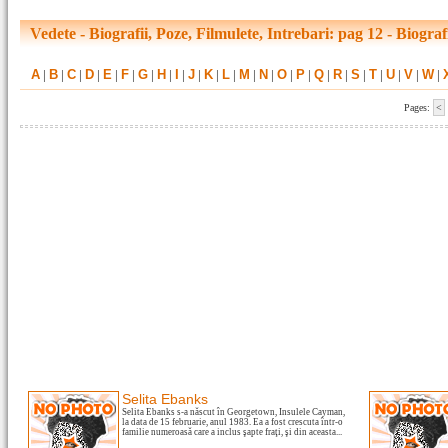
Vedete - Biografii, Poze, Filmulete, Intrebari: pag 12 - Biograf
A
|
B
|
C
|
D
|
E
|
F
|
G
|
H
|
I
|
J
|
K
|
L
|
M
|
N
|
O
|
P
|
Q
|
R
|
S
|
T
|
U
|
V
|
W
|
Pages:
<
Selita Ebanks
Selita Ebanks s-a născut în Georgetown, Insulele Cayman,
la data de 15 februarie, anul 1983. Ea a fost crescuta într-o
familie numeroasă care a inclus şapte fraţi, şi din aceasta...