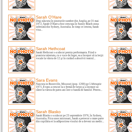
Sarah O'Hare
Deşi născuta în ţinuturile sumbre din Anglia, pe 31 mai
1972, Sarah O'Hare a fost crescuta în Sunny Beach-zona
infestată din Sydney, Australia. În timp ce crestea, Sarah
visa...
Sarah Hethcoat
Sarah Hethcoat s-a născut pentru performanta. Fiind o
pianista talentata, cu o voce de înger, ea a început să ia lecţii
vocale la vârsta de 12 şi în curând a absolvit teatrul...
Sara Evans
Nascuta in Boonville, Missouri (pop. 1200) pe 5 februarie
1971, Evans a crescut la o fermă de tutun şi a început să
cânte la vârsta de patru ani într-o bandă de familie. Pentru...
Sarah Blasko
Sarah Blasko s-a născut pe 23 septembrie 1976, în Sydney,
Australia. Fiica unor misionari, Sarah a petrecut o mare parte
din copilăria ei la adăpostirea visului de a deveni un medic...