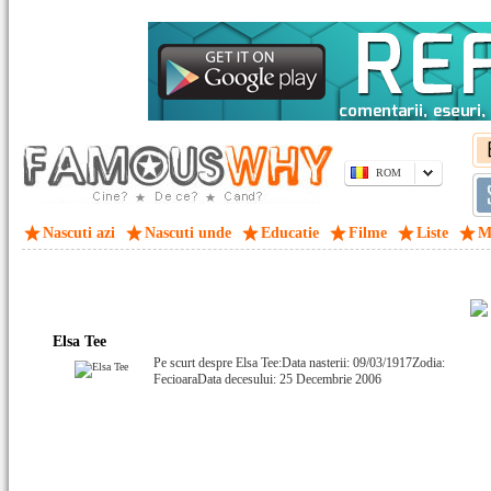
ROM
Nascuti azi
Nascuti unde
Educatie
Filme
Liste
M
Elsa Tee
Pe scurt despre Elsa Tee:Data nasterii: 09/03/1917Zodia:
FecioaraData decesului: 25 Decembrie 2006