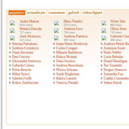
populare
actualizate
comentate
galerii
videoclipuri
Andra Maruta
Ilinca Vandici
Victor Slav
3925 views
2373 views
966 views
Monica Dascalu
Andreea Esca
Olivia Steer
737 views
726 views
712 views
Andi Moisescu
Andreea Patrascu
Gabriela Cris
552 views
489 views
408 views
Simona Patruleasa
Ioana Maria Moldovan
Andreea Marin Ba
Andreea Cretulescu
Corina Caragea
Anastasia Soare
Oana Zavoranu
Mihaela Radulescu
Haifa Wehbe
Dan Cruceru
Raluca Moianu
Lucia Bubulac
Alessandra Stoicescu
Dana Savuica
Daniel Buzdugan
Gabriela Cristea
Andreea Berecleanu
Teo Trandafir
Horia Brenciu
Mircea Solcanu
Dragos Stanescu
Mihai Stoica
Sarah Brightman
Samantha Fox
Sabrina Ferilli
Raluca Lazarut
Catalin Constanti
Krikor Zambaccian
Vanessa Paradis
Salma Hayek