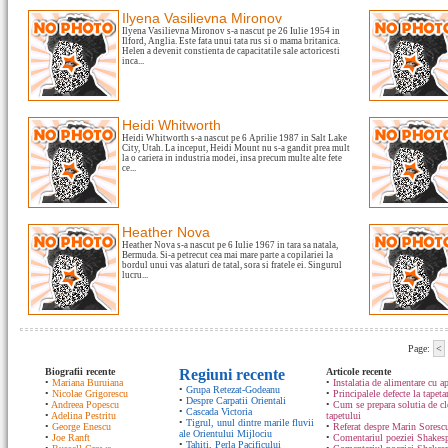
Ilyena Vasilievna Mironov
Ilyena Vasilievna Mironov s-a nascut pe 26 Iulie 1954 in
Ilford, Anglia. Este fata unui tata rus si o mama britanica.
Helen a devenit constienta de capacitatile sale actoricesti
inca...
Heidi Whitworth
Heidi Whitworth s-a nascut pe 6 Aprilie 1987 in Salt Lake
City, Utah. La inceput, Heidi Mount nu s-a gandit prea mult
la o cariera in industria modei, insa precum multe alte fete
ce...
Heather Nova
Heather Nova s-a nascut pe 6 Iulie 1967 in tara sa natala,
Bermuda. Si-a petrecut cea mai mare parte a copilariei la
bordul unui vas alaturi de tatal, sora si fratele ei. Singurul
lucru...
Page:
<
Biografii recente
Regiuni recente
Articole recente
•
Mariana Buruiana
•
Instalatia de alimentare cu ap
•
Grupa Retezat-Godeanu
•
Nicolae Grigorescu
•
Principalele defecte la tapeta
•
Despre Carpatii Orientali
•
Andreea Popescu
•
Cum se prepara solutia de cle
•
Cascada Victoria
•
Adelina Pestritu
tapetului
•
Tigrul, unul dintre marile fluvii
•
George Enescu
•
Referat despre Marin Sorescu
ale Orientului Mijlociu
•
Joe Ranft
•
Comentariul poeziei Shakespe
•
Tahiti, Perla Pacificului