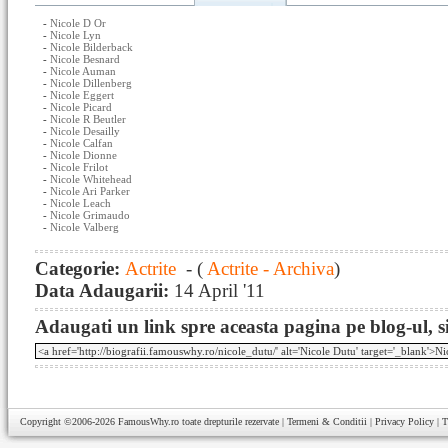
-
Nicole D Or
-
Nicole Lyn
-
Nicole Bilderback
-
Nicole Besnard
-
Nicole Auman
-
Nicole Dillenberg
-
Nicole Eggert
-
Nicole Picard
-
Nicole R Beutler
-
Nicole Desailly
-
Nicole Calfan
-
Nicole Dionne
-
Nicole Frilot
-
Nicole Whitehead
-
Nicole Ari Parker
-
Nicole Leach
-
Nicole Grimaudo
-
Nicole Valberg
Categorie:
Actrite
- (
Actrite - Archiva
)
Data Adaugarii:
14 April '11
Adaugati un link spre aceasta pagina pe blog-ul, si
Copyright ©2006-2026
FamousWhy.ro
toate drepturile rezervate |
Termeni & Conditii
|
Privacy Policy
|
T