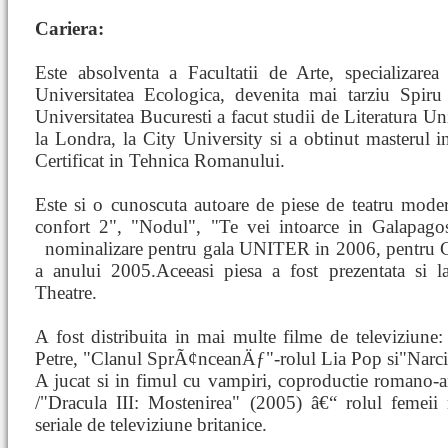
Cariera:
Este absolventa a Facultatii de Arte, specializarea
Universitatea Ecologica, devenita mai tarziu Spiru
Universitatea Bucuresti a facut studii de Literatura Un
la Londra, la City University si a obtinut masterul in
Certificat in Tehnica Romanului.
Este si o cunoscuta autoare de piese de teatru mode
confort 2", "Nodul", "Te vei intoarce in Galapag
nominalizare pentru gala UNITER in 2006, pentru 
a anului 2005.Aceeasi piesa a fost prezentata si 
Theatre.
A fost distribuita in mai multe filme de televiziune:
Petre, "Clanul SprÃ¢nceanÄƒ"-rolul Lia Pop si"Narcisa
A jucat si in fimul cu vampiri, coproductie romano-
/"Dracula III: Mostenirea" (2005) â€“ rolul femeii r
seriale de televiziune britanice.