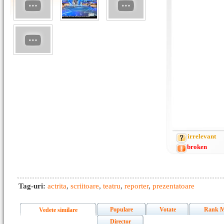
irrelevant
broken
Tag-uri:
actrita
,
scriitoare
,
teatru
,
reporter
,
prezentatoare
Populare
Votate
Rank M
Vedete similare
Director