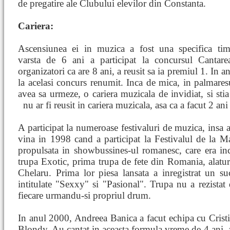
de pregatire ale Clubului elevilor din Constanta.
Cariera:
Ascensiunea ei in muzica a fost una specifica timp
varsta de 6 ani a participat la concursul Cantar
organizatori ca are 8 ani, a reusit sa ia premiul 1. In 
la acelasi concurs renumit. Inca de mica, in palmares
avea sa urmeze, o cariera muzicala de invidiat, si sti
nu ar fi reusit in cariera muzicala, asa ca a facut 2 an
A participat la numeroase festivaluri de muzica, insa a
vina in 1998 cand a participat la Festivalul de la M
propulsata in showbussines-ul romanesc, care era inc
trupa Exotic, prima trupa de fete din Romania, alatur
Chelaru. Prima lor piesa lansata a inregistrat un s
intitulate "Sexxy" si "Pasional". Trupa nu a rezistat
fiecare urmandu-si propriul drum.
In anul 2000, Andreea Banica a facut echipa cu Cristi
Blondy. Au cantat in aceasta formula vreme de 4 ani, a