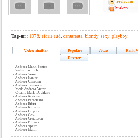
irrelevant
broken
Tag-uri:
1978
,
eforie sud
,
cantareata
,
blondy
,
sexy
,
playboy
Populare
Votate
Rank M
Vedete similare
Director
-
Andreea Marin Banica
-
Stefan Banica Jr
-
Andreea Viorel
-
Andreea Isarescu
-
Andreea Ulmeanu
-
Andreea Tanasescu
-
Meda Andreea Victor
-
Cristina Maria Dochianu
-
Andreea Acatrinei
-
Andreea Berecleanu
-
Andreea Bibiri
-
Andreea Raducan
-
Andreea Grigore
-
Andreea Goia
-
Andreea Cretulescu
-
Andreea Popescu
-
Andreea Apetre
-
Andreea Marin