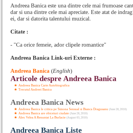
Andreea Banica este una dintre cele mai frumoase can
dar si una dintre cele mai apreciate. Este atat de indragi
ei, dar si datorita talentului muzical.
Citate :
- "Ca orice femeie, ador clipele romantice"
Andreea Banica Link-uri Externe :
Andreea Banica
(
English
)
Articole despre Andreea Banica
Andreea Banica Carte Autobiografica
Trecutul Andreei Banica
Andreea Banica News
Andreea Banica le critica pe Simona Sensual si Bianca Dragusanu
(June 28, 2010)
Andreea Banica are obiceiuri ciudate
(June 28, 2010)
Alex Velea A Renuntat La Burlacie
(August 03, 2010)
Andreea Banica Liste