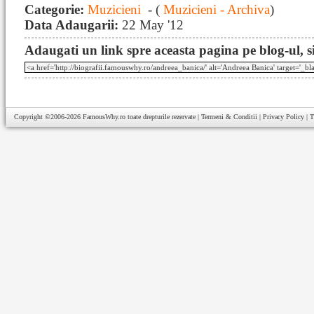
Categorie:
Muzicieni
- (
Muzicieni - Archiva
)
Data Adaugarii:
22 May '12
Adaugati un link spre aceasta pagina pe blog-ul, si
Copyright ©2006-2026
FamousWhy.ro
toate drepturile rezervate |
Termeni & Conditii
|
Privacy Policy
|
T