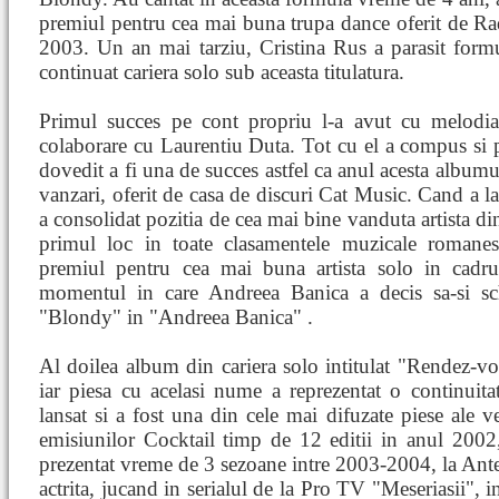
premiul pentru cea mai buna trupa dance oferit de Ra
2003. Un an mai tarziu, Cristina Rus a parasit for
continuat cariera solo sub aceasta titulatura.
Primul succes pe cont propriu l-a avut cu melodia
colaborare cu Laurentiu Duta. Tot cu el a compus si
dovedit a fi una de succes astfel ca anul acesta albumu
vanzari, oferit de casa de discuri Cat Music. Cand a lan
a consolidat pozitia de cea mai bine vanduta artista d
primul loc in toate clasamentele muzicale romanes
premiul pentru cea mai buna artista solo in cadr
momentul in care Andreea Banica a decis sa-si s
"Blondy" in "Andreea Banica" .
Al doilea album din cariera solo intitulat "Rendez-vo
iar piesa cu acelasi nume a reprezentat o continuita
lansat si a fost una din cele mai difuzate piese ale v
emisiunilor Cocktail timp de 12 editii in anul 2002,
prezentat vreme de 3 sezoane intre 2003-2004, la Antena
actrita, jucand in serialul de la Pro TV "Meseriasii", 