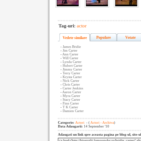
Tag-uri:
actor
Populare
Votate
Vedete similare
-
James Bridie
-
Jim Carter
-
Ann Carter
-
Will Carter
-
Lynda Carter
-
Hubert Carter
-
Jimmy Carter
-
Terry Carter
-
Krysta Carter
-
Nick Carter
-
Chris Carter
-
Carter Jenkins
-
Aaron Carter
-
Myra Carter
-
Stacy Carter
-
Finn Carter
-
T K Carter
-
Damien Carter
Categorie:
Actori
- (
Actori - Archiva
)
Data Adaugarii:
14 September '10
Adaugati un link spre aceasta pagina pe blog-ul, site-u