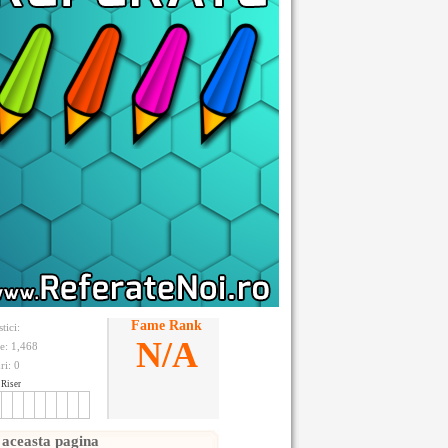
Fame Rank
stici:
N/A
te: 1,468
ri:
0
Riser
 aceasta pagina