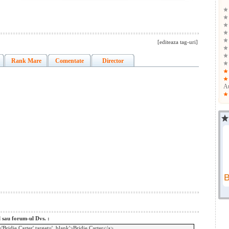
[editeaza tag-uri]
Rank Mare
Comentate
Director
Au
l sau forum-ul Dvs. :