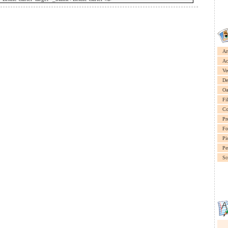
Ar
Ac
Ve
De
Oa
Fi
Co
Pr
Fo
Pi
Pe
Sc