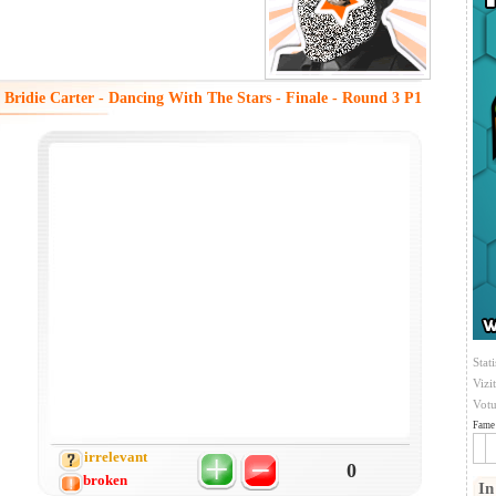
Bridie Carter - Dancing With The Stars - Finale - Round 3 P1
Stati
Vizi
Votu
Fame 
irrelevant
0
broken
In