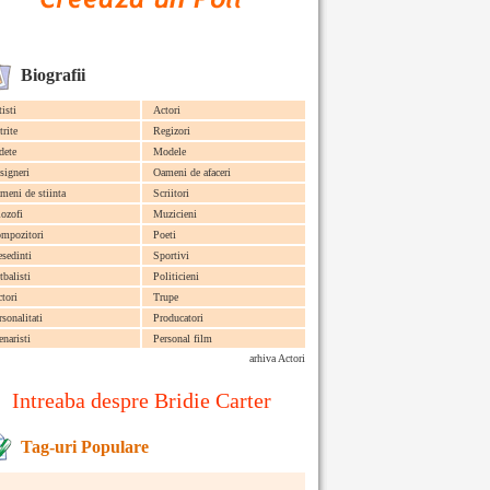
Biografii
tisti
Actori
trite
Regizori
dete
Modele
signeri
Oameni de afaceri
meni de stiinta
Scriitori
lozofi
Muzicieni
mpozitori
Poeti
esedinti
Sportivi
tbalisti
Politicieni
ctori
Trupe
rsonalitati
Producatori
enaristi
Personal film
arhiva Actori
Intreaba despre Bridie Carter
Tag-uri Populare