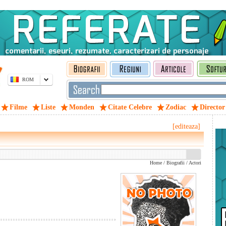
ROM
Filme
Liste
Monden
Citate Celebre
Zodiac
Director
[editeaza]
Home
/
Biografii
/
Actori