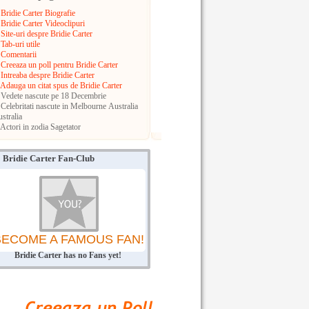
Bridie Carter Biografie
Bridie Carter Videoclipuri
Site-uri despre Bridie Carter
Tab-uri utile
Comentarii
Creeaza un poll pentru Bridie Carter
Intreaba despre Bridie Carter
Adauga un citat spus de Bridie Carter
Vedete nascute pe 18 Decembrie
Celebritati nascute in Melbourne
Australia
stralia
Actori in zodia Sagetator
Bridie Carter Fan-Club
BECOME A FAMOUS FAN!
Bridie Carter has no Fans yet!