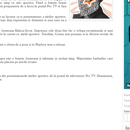
n timp cu stiri sportive. Fiind o femeie foarte
imit propunerea de a lucra la postul Pro TV si fara
t sa lucreze ca si
prezentatoare a stirilor sportive.
veau deja experienta in domeniu si usor usor ea a
pe frumoasa Raluca Arvat. Impreuna cele doua fete fac o echipa exceptionala si sunt
fie la curent cu stirile sportive. Totodata, Corina mai pozeaza si in diverse reviste de
it o oferta de a poza si in Playboy insa a refuzat.
ea este o femeie frumoasa si talentata in acelasi timp. Majoritatea barbatilor care
enta placuta pe micile ecrane.
a din prezentatoarele stirilor sportive de la postul de televiziune Pro TV. Desemenea,
a.
Stati
Vizi
Votu
Fame 
In