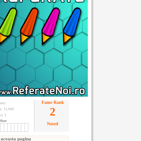
Fame Rank
stici:
2
te: 11,940
ri:
1
Riser
Noted
 aceasta pagina