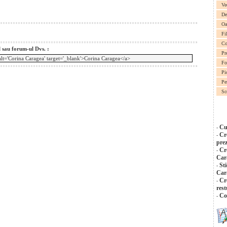
Ve
De
Oa
Fi
Co
l sau forum-ul Dvs. :
Pr
Fo
Pi
Pe
Sc
Cu
-
Cr
-
pre
Cr
-
Car
St
-
Car
Cr
-
restu
Co
-