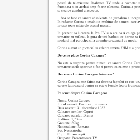
postul de televiziune Realitatea TV unde a cochetat u
frumoasa si in acelasi timp foarte talentata, Corina a pr
sa stea pe ganduri a acceptat.
Asa se face ca tanara absolventa de jurnalism a incepu
In redactie Corina a intalnit o multime de oameni care a
invatat toate misterele acestei meserii.
In prezent ea lucreaza la Pro TV si o are ca si colega 
urmarite su sufletul la gura de toti barbatii ce doresc sa 
moda si mai participa si la anumite prezentari de moda.
Corina a avut un pictorial in celebra revista FHM si a prim
De ce ne place Corina Caragea?
Nu este o surpriza pentru nimeni ca tanara Corina Carag
urmaresc stirile sportive o fac si pentru ca ea este o prez
De ce este Corina Caragea faimoasa?
Corina Caragea este faimoasa datroita faptului ca este un
ea este faimoasa si pentru ca este o femeie foarte frumoas
Pe scurt despre Corina Caragea:
Nume: Corina Caragea
Locul nasterii: Bucuresti, Romania
Data nasterii: 31 decembrie 1982
Culoarea ochilor: Caprui
Culoarea parului: Brunet
Inaltime: 1,73cm
Greutate: 50kg
Nationalitate: Romana
Sot: Necasatorita
Copii: Nu are copii
Ocupatie: Prezentatoare TV