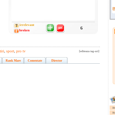
irrelevant
6
broken
tiri
,
sport
,
pro tv
[editeaza tag-uri]
Rank Mare
Comentate
Director
Ar
Ac