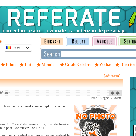
ROM
Filme
Liste
Monden
Citate Celebre
Zodiac
Director
[editeaza]
Adelina
Home
/
Biografii
/
Vedete
 televiziune si visul i s-a indeplinit mai tarziu
anul 2003 ca si dansatoare in grupul de balet al
n la postul de televiziune TVR1.
uni, iar in cadrul aceluiasi an ea s-a angajat la