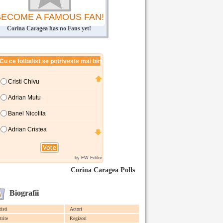
BECOME A FAMOUS FAN!
Corina Caragea has no Fans yet!
Corina Caragea Polls
Biografii
tisti
Actori
trite
Regizori