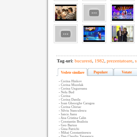
Tag-uri:
bucuresti
,
1982
,
prezentatoare
,
s
Populare
Votate
Vedete similare
-
Corina Hinkov
-
Corina Muzelak
-
Corina Ungureanu
-
Nelu Bud
-
Corina
-
Corina Danila
-
Ioan Gheorghe Caragea
-
Corina Chiriac
-
Silviu Stanculescu
-
Iancu Jianu
-
Ana Cristina Calin
-
Constantin Brailoiu
-
Geo Barton
-
Gina Patrichi
-
Mihai Constantinescu
-
Dan Claudiu Tanasescu