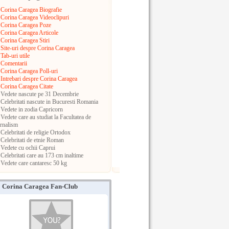
Corina Caragea Biografie
Corina Caragea Videoclipuri
Corina Caragea Poze
Corina Caragea Articole
Corina Caragea Stiri
Site-uri despre Corina Caragea
Tab-uri utile
Comentarii
Corina Caragea Poll-uri
Intrebari despre Corina Caragea
Corina Caragea Citate
Vedete nascute pe 31 Decembrie
Celebritati nascute in Bucuresti
Romania
Vedete in zodia Capricorn
Vedete care au studiat la Facultatea de
rnalism
Celebritati de religie Ortodox
Celebritati de etnie Roman
Vedete cu ochii Caprui
Celebritati care au 173 cm inaltime
Vedete care cantaresc 50 kg
Corina Caragea Fan-Club