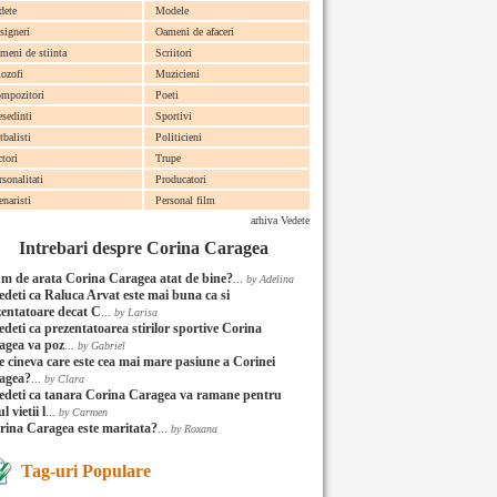
dete
Modele
signeri
Oameni de afaceri
meni de stiinta
Scriitori
lozofi
Muzicieni
mpozitori
Poeti
esedinti
Sportivi
tbalisti
Politicieni
ctori
Trupe
rsonalitati
Producatori
enaristi
Personal film
arhiva Vedete
Intrebari despre Corina Caragea
m de arata Corina Caragea atat de bine?
...
by Adelina
edeti ca Raluca Arvat este mai buna ca si
zentatoare decat C
...
by Larisa
edeti ca prezentatoarea stirilor sportive Corina
agea va poz
...
by Gabriel
ie cineva care este cea mai mare pasiune a Corinei
agea?
...
by Clara
edeti ca tanara Corina Caragea va ramane pentru
l vietii l
...
by Carmen
rina Caragea este maritata?
...
by Roxana
Tag-uri Populare