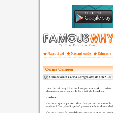
Nascuti azi
Nascuti unde
Educatie
Corina Caragea
Q:
Cum de arata Corina Caragea atat de bine?
- by 
Inca de mic copil Corina Caragea si-a dorit o cariera in
deoarece a urmat cursurile Facultatii de Jurnalism.
Cariera:
Corina a aparut pentru prima data pe micile ecrane in 
emisiunii "Surprize Surprize" prezentata de Andreea Mari
Corina a lucrat la televiziunea romana vreme de cateva l