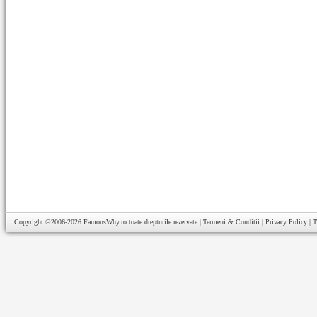
Copyright ©2006-2026
FamousWhy.ro
toate drepturile rezervate |
Termeni & Conditii
|
Privacy Policy
|
T