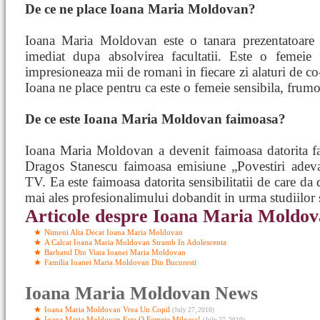
De ce ne place Ioana Maria Moldovan?
Ioana Maria Moldovan este o tanara prezentatoare de
imediat dupa absolvirea facultatii. Este o femeie
impresioneaza mii de romani in fiecare zi alaturi de c
Ioana ne place pentru ca este o femeie sensibila, frumoa
De ce este Ioana Maria Moldovan faimoasa?
Ioana Maria Moldovan a devenit faimoasa datorita fap
Dragos Stanescu faimoasa emisiune „Povestiri adeva
TV. Ea este faimoasa datorita sensibilitatii de care d
mai ales profesionalimului dobandit in urma studiilor si
Articole despre Ioana Maria Moldo
Nimeni Alta Decat Ioana Maria Moldovan
A Calcat Ioana Maria Moldovan Stramb In Adolescenta
Barbatul Din Viata Ioanei Maria Moldovan
Familia Ioanei Maria Moldovan Din Bucuresti
Ioana Maria Moldovan News
Ioana Maria Moldovan Vrea Un Copil
(July 27, 2010)
Ioana Maria Moldovan Este O Femeie Miloasa!