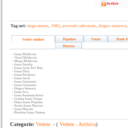
broken
Tag-uri:
targu-mures
,
1982
,
povestiri adevarate
,
dragos stanescu
Populare
Votate
Rank M
Vedete similare
Director
-
Ioana Moldovan
-
Viorel Moldovan
-
Marga Moldovan
-
Ioana Sturdza
-
Ioana Ciom Xe2 Rtan
-
Ioana Flora
-
Ioana Pavelescu
-
Ioana Iacob
-
Ioana Cantuniari
-
Ioana Ciomartan
-
Dragos Stanescu
-
Ioana Joca
-
Ioana Anastasia Anton
-
Cristina Ioana Tanase
-
Diana Ioana Prepelita
-
Sorina Ioana Diaconu
-
Ioana Macarie
-
Brindusa Ioana Nastasa
Categorie:
Vedete
- (
Vedete - Archiva
)