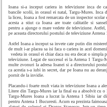
Ioana si-a inceput cariera in televiziune inca de c
bancile scolii, in orasul ei natal, Targu-Mures. Inca 
la liceu, Ioana a fost remarcata de un inspector scolar 
acesta a stiut ca Ioana are toate calitatile si sanse
pentru a ajunge o mare vedete de televiziune. Astfel,
pe aceasta directorului postului de televiziune Anten
Astfel Ioana a inceput sa invete cate putin din misterel
de mult i-ar placea sa isi faca o cariera in acel domen
vedeta in orasul ei chiar daca nu era decat o simpla p
televiziune. Legat de succesul ei la Antena 1 Targu-M
multe zvonuri la adresa Ioanei si a directorului post
ca acestia s-a iubi in secret, dar pe Ioana nu au deranj
pornit de la invidie.
Placandu-i foarte mult viata in televiziune Ioana a ale
Litere din Targu-Mures iar la final ea a absolvit cu o 
Targu-Mures Ioana a lucrat la Antena 1 Sibiu iar d
pentru Antena 1 Bucuresti. Acum ea prezinta faimoasa
alaturi de colegul ei Dragos Stanescu. Intr-un timp