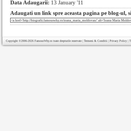
Data Adaugarii:
13 January '11
Adaugati un link spre aceasta pagina pe blog-ul, si
Copyright ©2006-2026
FamousWhy.ro
toate drepturile rezervate |
Termeni & Conditii
|
Privacy Policy
|
T