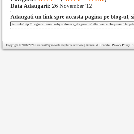
Data Adaugarii:
26 November '12
Adaugati un link spre aceasta pagina pe blog-ul, si
Copyright ©2006-2026
FamousWhy.ro
toate drepturile rezervate |
Termeni & Conditii
|
Privacy Policy
|
T