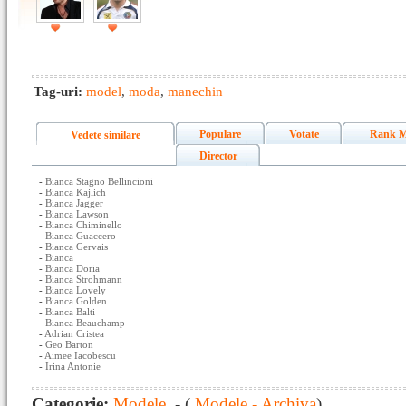
Tag-uri:
model
,
moda
,
manechin
Populare
Votate
Rank M
Vedete similare
Director
-
Bianca Stagno Bellincioni
-
Bianca Kajlich
-
Bianca Jagger
-
Bianca Lawson
-
Bianca Chiminello
-
Bianca Guaccero
-
Bianca Gervais
-
Bianca
-
Bianca Doria
-
Bianca Strohmann
-
Bianca Lovely
-
Bianca Golden
-
Bianca Balti
-
Bianca Beauchamp
-
Adrian Cristea
-
Geo Barton
-
Aimee Iacobescu
-
Irina Antonie
Categorie:
Modele
- (
Modele - Archiva
)