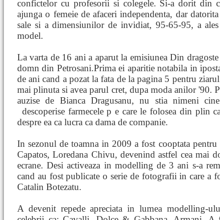
confictelor cu profesorii si colegele. Si-a dorit din c
ajunga o femeie de afaceri independenta, dar datorita
sale si a dimensiunilor de invidiat, 95-65-95, a ales
model.
La varta de 16 ani a aparut la emisiunea Din dragoste 
domn din Petrosani.Prima ei aparitie notabila in iposta
de ani cand a pozat la fata de la pagina 5 pentru ziarul
mai plinuta si avea parul cret, dupa moda anilor '90.
auzise de Bianca Dragusanu, nu stia nimeni cine 
descoperise farmecele p
e care le folosea din plin c
despre ea ca lucra ca dama de companie.
In sezonul de toamna in 2009 a fost cooptata pentru a
Capatos, Loredana Chivu, devenind astfel cea mai dor
ecrane. Desi activeaza in modelling de 3 ani s-a re
cand au fost publicate o serie de fotografii in care a 
Catalin Botezatu.
A devenit repede apreciata in lumea modelling-ului
celebrii ca: Cavalli, Dolce & Gabbana, Armani. A fo