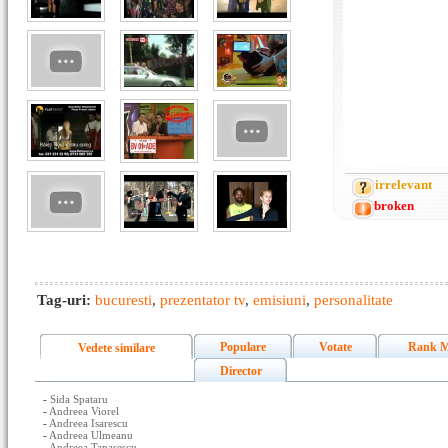
irrelevant
broken
Tag-uri:
bucuresti
,
prezentator tv
,
emisiuni
,
personalitate
Populare
Votate
Rank M
Vedete similare
Director
-
Sida Spataru
-
Andreea Viorel
-
Andreea Isarescu
-
Andreea Ulmeanu
-
Andreea Tanasescu