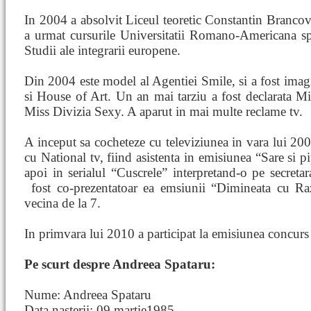
In 2004 a absolvit Liceul teoretic Constantin Branco
a urmat cursurile Universitatii Romano-Americana sp
Studii ale integrarii europene.
Din 2004 este model al Agentiei Smile, si a fost imag
si House of Art. Un an mai tarziu a fost declarata 
Miss Divizia Sexy. A aparut in mai multe reclame tv.
A inceput sa cocheteze cu televiziunea in vara lui 20
cu National tv, fiind asistenta in emisiunea “Sare si pi
apoi in serialul “Cuscrele” interpretand-o pe secret
fost co-prezentatoar
ea emsiunii “Dimineata cu Ra
vecina de la 7.
In primvara lui 2010 a participat la emisiunea concurs
Pe scurt despre Andreea Spataru:
Nume: Andreea Spataru
Data nasterii: 09 martie1985