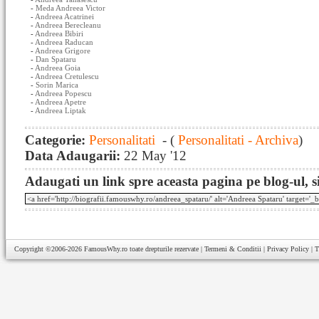
-
Meda Andreea Victor
-
Andreea Acatrinei
-
Andreea Berecleanu
-
Andreea Bibiri
-
Andreea Raducan
-
Andreea Grigore
-
Dan Spataru
-
Andreea Goia
-
Andreea Cretulescu
-
Sorin Marica
-
Andreea Popescu
-
Andreea Apetre
-
Andreea Liptak
Categorie:
Personalitati
- (
Personalitati - Archiva
)
Data Adaugarii:
22 May '12
Adaugati un link spre aceasta pagina pe blog-ul, si
Copyright ©2006-2026
FamousWhy.ro
toate drepturile rezervate |
Termeni & Conditii
|
Privacy Policy
|
T