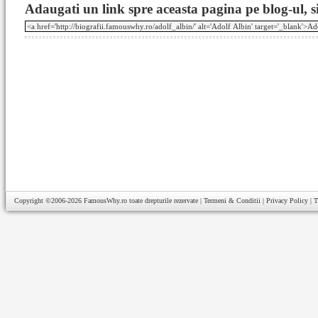
Adaugati un link spre aceasta pagina pe blog-ul, si
Copyright ©2006-2026
FamousWhy.ro
toate drepturile rezervate |
Termeni & Conditii
|
Privacy Policy
|
T