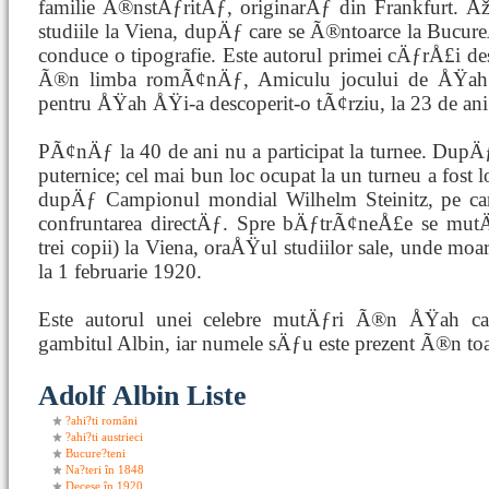
familie Ã®nstÄƒritÄƒ, originarÄƒ din Frankfurt. Åž
studiile la Viena, dupÄƒ care se Ã®ntoarce la Bucur
conduce o tipografie. Este autorul primei cÄƒrÅ£i d
Ã®n limba romÃ¢nÄƒ, Amiculu jocului de ÅŸah.
pentru ÅŸah ÅŸi-a descoperit-o tÃ¢rziu, la 23 de ani
PÃ¢nÄƒ la 40 de ani nu a participat la turnee. Dup
puternice; cel mai bun loc ocupat la un turneu a fost
dupÄƒ Campionul mondial Wilhelm Steinitz, pe 
confruntarea directÄƒ. Spre bÄƒtrÃ¢neÅ£e se mutÄ
trei copii) la Viena, oraÅŸul studiilor sale, unde m
la 1 februarie 1920.
Este autorul unei celebre mutÄƒri Ã®n ÅŸah car
gambitul Albin, iar numele sÄƒu este prezent Ã®n toa
Adolf Albin Liste
?ahi?ti români
?ahi?ti austrieci
Bucure?teni
Na?teri în 1848
Decese în 1920