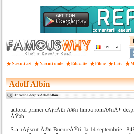
ROM
Nascuti azi
Nascuti unde
Educatie
Filme
Liste
M
Adolf Albin
Q:
Intreaba despre Adolf Albin
autorul primei cÄƒrÅ£i Ã®n limba romÃ¢nÄƒ despr
ÅŸah
S-a nÄƒscut Ã®n BucureÅŸti, la 14 septembrie 184