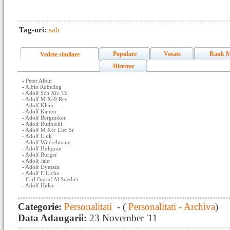
Tag-uri:
sah
Populare
Votate
Rank M
Vedete similare
Director
-
Peter Albin
-
Albin Robeling
-
Adolf Sch Xfc Tz
-
Adolf M Xe9 Rey
-
Adolf Klein
-
Adolf Kantor
-
Adolf Bergunker
-
Adolf Rudnicki
-
Adolf M Xfc Ller Sr
-
Adolf Link
-
Adolf Winkelmann
-
Adolf Hultgran
-
Adolf Burger
-
Adolf Jahr
-
Adolf Dymsza
-
Adolf E Licho
-
Carl Gustaf Al Suediei
-
Adolf Hitler
Categorie:
Personalitati
- (
Personalitati - Archiva
)
Data Adaugarii:
23 November '11