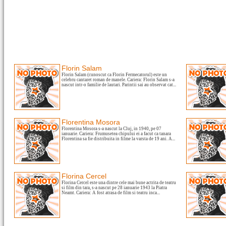
Florin Salam
Florin Salam (cunoscut ca Florin Fermecatorul) este un
celebru cantaret roman de manele. Cariera: Florin Salam s-a
nascut intr-o familie de lautari. Parintii sai au observat cat...
Florentina Mosora
Florentina Mosora s-a nascut la Cluj, in 1940, pe 07
ianuarie. Cariera: Frumusetea chipului ei a facut ca tanara
Florentina sa fie distribuita in filme la varsta de 19 ani. A...
Florina Cercel
Florina Cercel este una dintre cele mai bune actrita de teatru
si film din tara, s-a nascut pe 28 ianuarie 1943 la Piatra
Neamt. Cariera: A fost atrasa de film si teatru inca...