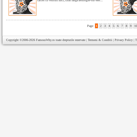
cartier cu venituri mici, chiar langa Boulogne-sur-Mer....
Page:
1
2
3
4
5
6
7
8
9
1
Copyright ©2006-2026
FamousWhy.ro
toate drepturile rezervate |
Termeni & Conditii
|
Privacy Policy
|
T