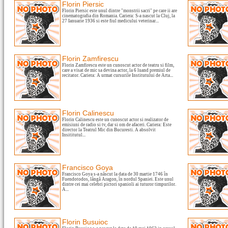
Florin Piersic
Florin Piersic este unul dintre "monstrii sacri" pe care ii are
cinematografia din Romania. Cariera: S-a nascut la Cluj, la
27 Ianuarie 1936 si este fiul medicului veterinar...
Florin Zamfirescu
Florin Zamfirescu este un cunoscut actor de teatru si film,
care a visat de mic sa devina actor, la 6 luand premiul de
recitator. Cariera: A urmat cursurile Institutului de Arta...
Florin Calinescu
Florin Calinescu este un cunoscut actor si realizator de
emisiuni de radio si tv, dar si om de afaceri. Cariera: Este
director la Teatrul Mic din Bucuresti. A absolvit
Insititutul...
Francisco Goya
Francisco Goya s-a născut la data de 30 martie 1746 în
Fuendotodos, lângă Aragon, în nordul Spaniei. Este unul
dintre cei mai celebri pictori spanioli ai tuturor timpurilor.
A...
Florin Busuioc