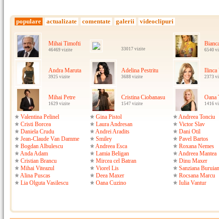
populare
actualizate
comentate
galerii
videoclipuri
Mihai Timofti
Bianc
33017 vizite
46469 vizite
6540 vi
Andra Maruta
Adelina Pestritu
Ilinca
3925 vizite
3688 vizite
2373 vi
Mihai Petre
Cristina Ciobanasu
Oana 
1629 vizite
1547 vizite
1416 vi
Valentina Pelinel
Gina Pistol
Andreea Tonciu
Cristi Borcea
Laura Andresan
Victor Slav
Daniela Crudu
Andrei Aradits
Dani Otil
Jean-Claude Van Damme
Smiley
Pavel Bartos
Bogdan Albulescu
Andreea Esca
Roxana Nemes
Anda Adam
Lamia Beligan
Andreea Mantea
Cristian Brancu
Mircea cel Batran
Dinu Maxer
Mihai Viteazul
Viorel Lis
Sanziana Buruia
Alina Puscas
Deea Maxer
Rocsana Marcu
Lia Olguta Vasilescu
Oana Cuzino
Iulia Vantur