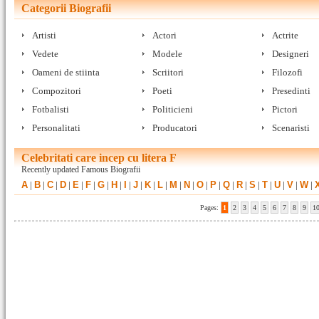
Categorii Biografii
Artisti
Actori
Actrite
Vedete
Modele
Designeri
Oameni de stiinta
Scriitori
Filozofi
Compozitori
Poeti
Presedinti
Fotbalisti
Politicieni
Pictori
Personalitati
Producatori
Scenaristi
Celebritati care incep cu litera F
Recently updated Famous Biografii
A
|
B
|
C
|
D
|
E
|
F
|
G
|
H
|
I
|
J
|
K
|
L
|
M
|
N
|
O
|
P
|
Q
|
R
|
S
|
T
|
U
|
V
|
W
|
Pages:
1
2
3
4
5
6
7
8
9
1