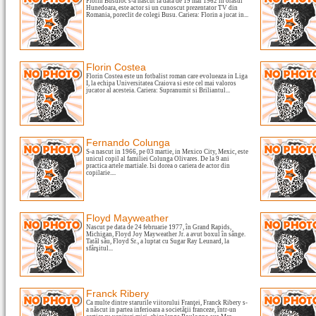
Florin Busuioc s-a nascut la data de 19 mai 1962 in orasul
Hunedoara, este actor si un cunoscut prezentator TV din
Romania, poreclit de colegi Busu. Cariera: Florin a jucat in...
Florin Costea
Florin Costea este un fotbalist roman care evolueaza in Liga
I, la echipa Universitatea Craiova si este cel mai valoros
jucator al acesteia. Cariera: Supranumit si Briliantul...
Fernando Colunga
S-a nascut in 1966, pe 03 martie, in Mexico City, Mexic, este
unicul copil al familiei Colunga Olivares. De la 9 ani
practica artele martiale. Isi dorea o cariera de actor din
copilarie....
Floyd Mayweather
Nascut pe data de 24 februarie 1977, în Grand Rapids,
Michigan, Floyd Joy Mayweather Jr. a avut boxul în sânge.
Tatăl său, Floyd Sr., a luptat cu Sugar Ray Leunard, la
sfârşitul...
Franck Ribery
Ca multe dintre starurile viitorului Franţei, Franck Ribery s-
a născut in partea inferioara a societăţii franceze, într-un