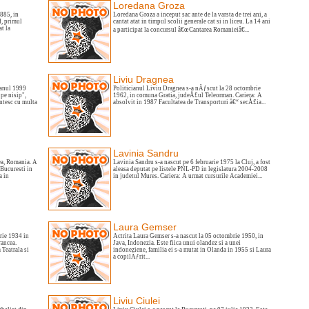
Loredana Groza
885, in
Loredana Groza a inceput sac ante de la varsta de trei ani, a
, primul
cantat atat in timpul scolii generale cat si in liceu. La 14 ani
at la
a participat la concursul â€œCantarea Romanieiâ€...
Liviu Dragnea
 anul 1999
Politicianul Liviu Dragnea s-a nÄƒscut la 28 octombrie
 pe nisip",
1962, in comuna Gratia, judeÅ£ul Teleorman. Cariera: A
intesc cu multa
absolvit in 1987 Facultatea de Transporturi â€“ secÅ£ia...
Lavinia Sandru
ea, Romania. A
Lavinia Sandru s-a nascut pe 6 februarie 1975 la Cluj, a fost
Bucuresti in
aleasa deputat pe listele PNL-PD in legislatura 2004-2008
a in
in judetul Mures. Cariera: A urmat cursurile Academiei...
Laura Gemser
rie 1934 in
Actrita Laura Gemser s-a nascut la 05 octombrie 1950, in
rancea.
Java, Indonezia. Este fiica unui olandez si a unei
 Teatrala si
indoneziene, familia ei s-a mutat in Olanda in 1955 si Laura
a copilÄƒrit...
Liviu Ciulei