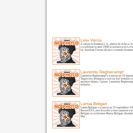
Liviu Varciu
A cantat in formatia L.A., alaturi de Ache si 
s-a infiintat in anul 1998 la initiativa lui Livi
lui Aurelian Ciocan (de aici si numele formatiei
Laurentiu Reghecampf
Laurentiu Reghecampf s-a nascut pe 19 Septe
Targoviste, Romania si este un fost fotbalist s
antrenor faimos. Cariera: Laurentiu Reghecamp
fotbalist...
Lamia Beligan
Lamia Beligan s-a nascut pe 23 septembrie 1
BucureÅŸti, este fiica din a treia casatorie a 
Beligan cu scriitoarea Marica Beligan, decedat
Mai...