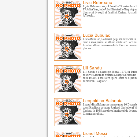
Liviu Rebreanu
Liviu Rebreanu s-a nÄƒscut la 27 noiembrie 1
TÃ¢rliÅŸua, judeÅ£ul BistriÅ£a-NÄƒsÄƒud
dintre cei 14 copii ai familiei. Cariera: A studi
ÅŸcoala...
Lucia Bubulac
Lucia Bubulac, s-a lansat pe piata muzicala in
cand a scos primul ei album intitulat "Lacrimi
fiind un album de muzica folk. Fanii ei isi am
placere...
Lili Sandu
Lili Sandu s-a nascut pe 28 mai 1979, in Tulc
absolvit Liceul de Muzica George Enescu din 
anul 1998 si Facultatea Spiru Haret cu diplom
Jurnalism. Biografie...
Leopoldina Balanuta
Leupoldina Balanuta s-a nascut pe 10 Decemb
satul Haulisca, comuna Paulesti din judetul V
Cariera: In 1958 absolvea Institutul de de Arta
Cinematografica...
Lionel Messi