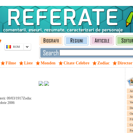
ROM
Filme
Liste
Monden
Citate Celebre
Zodiac
Director
Ar
Ac
terii: 09/03/1917Zodia:
mbrie 2006
Ve
De
Oa
Fi
Co
Pr