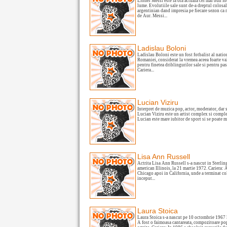
Lionel Messi este la ora actuala cel mai bun fo
lume. Evolutiile sale sunt de-a dreptul colosal
argentinian dand impresia pe fiecare sezon ca
de Aur. Messi...
Ladislau Boloni
Ladislau Boloni este un fost fotbalist al natio
Romaniei, considerat la vremea aceea foarte va
pentru finetea driblingurilor sale si pentru pa
Cariera...
Lucian Viziru
Interpret de muzica pop, actor, moderator, dar 
Lucian Viziru este un artist complex si comple
Lucian este mare iubitor de sport si se poate m
Lisa Ann Russell
Actrita Lisa Ann Russell s-a nascut in Sterling
american Illinois, la 21 martie 1972. Cariera: 
Chicago apoi in California, unde a terminat col
inceput...
Laura Stoica
Laura Stoica s-a nascut pe 10 octombrie 1967 l
A fost o faimoasa cantareata, compozitoare po