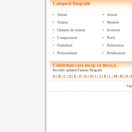
Categorii Biografii
Artisti
Actori
Vedete
Modele
Oameni de stiinta
Scriitori
Compozitori
Poeti
Fotbalisti
Politicieni
Personalitati
Producatori
Celebritati care incep cu litera L
Recently updated Famous Biografii
A
|
B
|
C
|
D
|
E
|
F
|
G
|
H
|
I
|
J
|
K
|
L
|
M
|
N
|
O
|
Pag