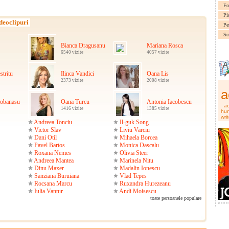
Fo
Pi
deoclipuri
Pe
Sc
Bianca Dragusanu
Mariana Rosca
6540 vizite
4057 vizite
stritu
Ilinca Vandici
Oana Lis
2373 vizite
2008 vizite
a
iobanasu
Oana Turcu
Antonia Iacobescu
ac
1416 vizite
1385 vizite
hu
writ
Andreea Tonciu
Il-guk Song
Victor Slav
Liviu Varciu
Dani Otil
Mihaela Borcea
Pavel Bartos
Monica Dascalu
Roxana Nemes
Olivia Steer
Andreea Mantea
Marinela Nitu
Dinu Maxer
Madalin Ionescu
Sanziana Buruiana
Vlad Tepes
Rocsana Marcu
Ruxandra Hurezeanu
Iulia Vantur
Andi Moisescu
toate persoanele populare