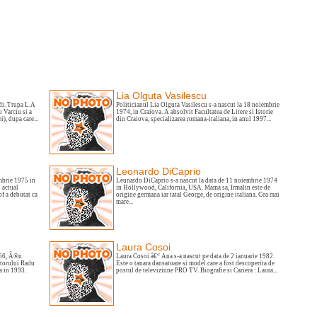
Lia Olguta Vasilescu
Adi. Trupa L.A
Politicianul Lia Olguta Vasilescu s-a nascut la 18 noiembrie
u Varciu si a
1974, in Craiova. A absolvit Facultatea de Litere si Istorie
), dupa care...
din Craiova, specializarea romana-italiana, in anul 1997...
Leonardo DiCaprio
mbrie 1975 in
Leunardo DiCaprio s-a nascut la data de 11 noiembrie 1974
i actual
in Hollywood, California, USA. Mama sa, Irmalin este de
f a debutat ca
origine germana iar tatal George, de origine italiana. Cea mai
mare...
Laura Cosoi
966, Ã®n
Laura Cosoi â€“ Ana s-a nascut pe data de 2 ianuarie 1982.
actorului Radu
Este o tanara dansatoare si model care a fost descoperita de
a in 1993.
postul de televiziune PRO TV. Biografie si Cariera : Laura...