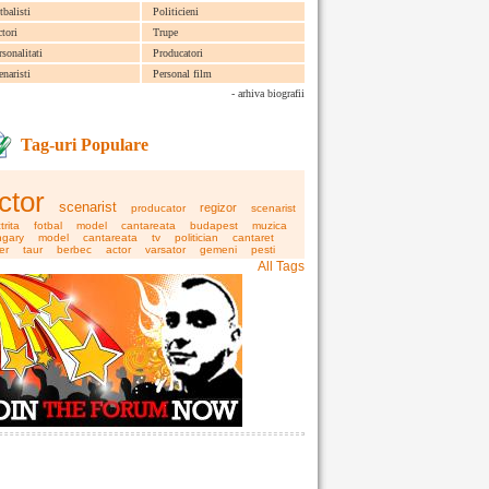
tbalisti
Politicieni
ctori
Trupe
rsonalitati
Producatori
enaristi
Personal film
- arhiva biografii
Tag-uri Populare
ctor
scenarist
regizor
producator
scenarist
trita
fotbal
model
cantareata
budapest
muzica
ngary
model
cantareata
tv
politician
cantaret
er
taur
berbec
actor
varsator
gemeni
pesti
All Tags