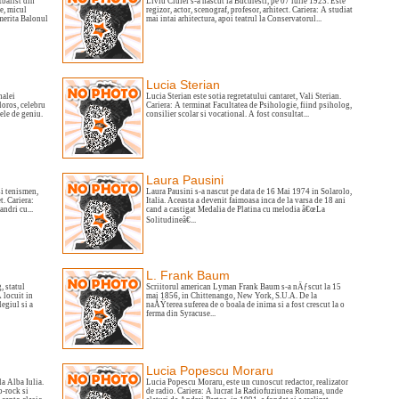
tbalist din
Liviu Ciulei s-a nascut la Bucuresti, pe 07 iulie 1923. Este
e, micul
regizor, actor, scenograf, profesor, arhitect. Cariera: A studiat
 merita Balonul
mai intai arhitectura, apoi teatrul la Conservatorul...
Lucia Sterian
nalei
Lucia Sterian este sotia regretatului cantaret, Vali Sterian.
loros, celebru
Cariera: A terminat Facultatea de Psihologie, fiind psiholog,
sele de geniu.
consilier scolar si vocational. A fost consultat...
Laura Pausini
si tenismen,
Laura Pausini s-a nascut pe data de 16 Mai 1974 in Solarolo,
t. Cariera:
Italia. Aceasta a devenit faimoasa inca de la varsa de 18 ani
andri cu...
cand a castigat Medalia de Platina cu melodia â€œLa
Solitudineâ€...
L. Frank Baum
, statul
Scriitorul american Lyman Frank Baum s-a nÄƒscut la 15
A locuit in
mai 1856, in Chittenango, New York, S.U.A. De la
egiul si a
naÅŸterea suferea de o boala de inima si a fost crescut la o
ferma din Syracuse...
Lucia Popescu Moraru
a Alba Iulia.
Lucia Popescu Moraru, este un cunoscut redactor, realizator
p-rock si
de radio. Cariera: A lucrat la Radiofuziunea Romana, unde