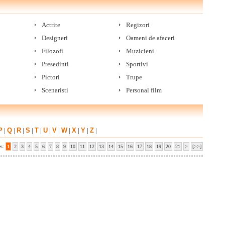
Actrite
Regizori
Designeri
Oameni de afaceri
Filozofi
Muzicieni
Presedinti
Sportivi
Pictori
Trupe
Scenaristi
Personal film
P
|
Q
|
R
|
S
|
T
|
U
|
V
|
W
|
X
|
Y
|
Z
|
es:
1
2
3
4
5
6
7
8
9
10
11
12
13
14
15
16
17
18
19
20
21
>
[>>]