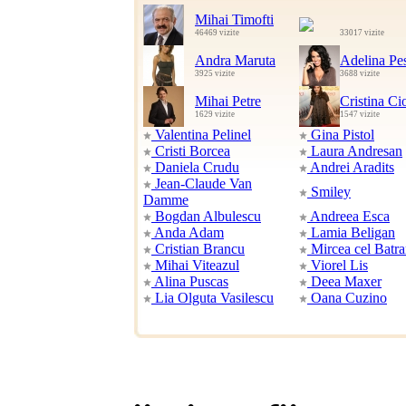
Mihai Timofti
46469 vizite
33017 vizite
Andra Maruta
Adelina Pes
3925 vizite
3688 vizite
Mihai Petre
Cristina C
1629 vizite
1547 vizite
Valentina Pelinel
Gina Pistol
Cristi Borcea
Laura Andresan
Daniela Crudu
Andrei Aradits
Jean-Claude Van
Smiley
Damme
Bogdan Albulescu
Andreea Esca
Anda Adam
Lamia Beligan
Cristian Brancu
Mircea cel Batr
Mihai Viteazul
Viorel Lis
Alina Puscas
Deea Maxer
Lia Olguta Vasilescu
Oana Cuzino