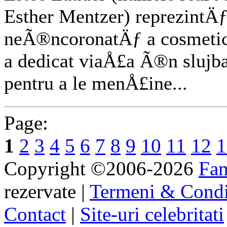
Esther Mentzer) reprezintÄƒ
neÃ®ncoronatÄƒ a cosmetic
a dedicat viaÅ£a Ã®n slujba
pentru a le menÅ£ine...
Page:
1
2
3
4
5
6
7
8
9
10
11
12
1
Copyright ©2006-2026
Fa
rezervate |
Termeni & Condi
Contact
|
Site-uri celebritati