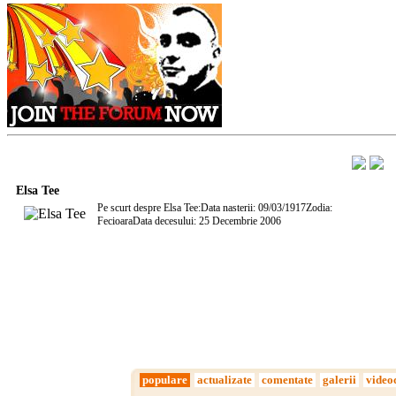
Elsa Tee
Pe scurt despre Elsa Tee:Data nasterii: 09/03/1917Zodia:
FecioaraData decesului: 25 Decembrie 2006
populare
actualizate
comentate
galerii
video