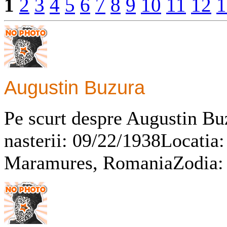
1
2
3
4
5
6
7
8
9
10
11
12
1
Augustin Buzura
Pe scurt despre Augustin Bu
nasterii: 09/22/1938Locatia:
Maramures, RomaniaZodia: 