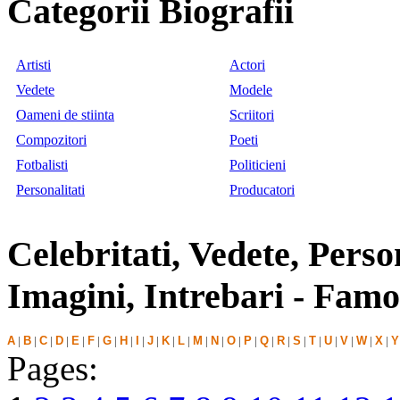
Categorii Biografii
Artisti
Actori
Vedete
Modele
Oameni de stiinta
Scriitori
Compozitori
Poeti
Fotbalisti
Politicieni
Personalitati
Producatori
Celebritati, Vedete, Person
Imagini, Intrebari - Fa
A
|
B
|
C
|
D
|
E
|
F
|
G
|
H
|
I
|
J
|
K
|
L
|
M
|
N
|
O
|
P
|
Q
|
R
|
S
|
T
|
U
|
V
|
W
|
X
|
Y
Pages: