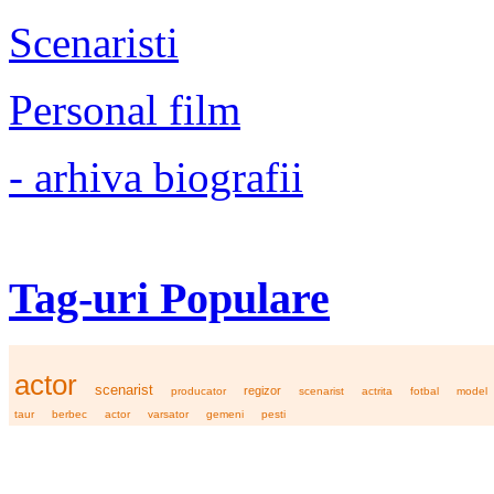
Scenaristi
Personal film
- arhiva biografii
Tag-uri Populare
actor
scenarist
regizor
producator
scenarist
actrita
fotbal
model
taur
berbec
actor
varsator
gemeni
pesti