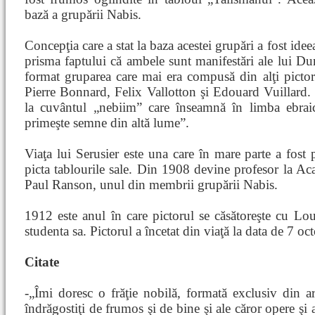
bază a grupării Nabis.
Concepţia care a stat la baza acestei grupări a fost ideea
prisma faptului că ambele sunt manifestări ale lui Du
format gruparea care mai era compusă din alţi picto
Pierre Bonnard, Felix Vallotton şi Edouard Vuillard
la cuvântul „nebiim” care înseamnă în limba ebrai
primeşte semne din altă lume”.
Viaţa lui Serusier este una care în mare parte a fost p
picta tablourile sale. Din 1908 devine profesor la Ac
Paul Ranson, unul din membrii grupării Nabis.
1912 este anul în care pictorul se căsătoreşte cu Lo
studenta sa. Pictorul a încetat din viaţă la data de 7 
Citate
-„Îmi doresc o frăţie nobilă, formată exclusiv din ar
îndrăgostiţi de frumos şi de bine şi ale căror opere şi