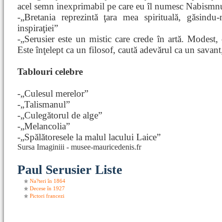
acel semn inexprimabil pe care eu îl numesc Nabismn
-„Bretania reprezintă ţara mea spirituală, găsindu
inspiraţiei”
-„Serusier este un mistic care crede în artă. Modest, 
Este înţelept ca un filosof, caută adevărul ca un savant
Tablouri celebre
-„Culesul merelor”
-„Talismanul”
-„Culegătorul de alge”
-„Melancolia”
-„Spălătoresele la malul lacului Laice”
Sursa Imaginiii - musee-mauricedenis.fr
Paul Serusier Liste
Na?teri în 1864
Decese în 1927
Pictori francezi