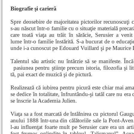
Biografie şi carieră
Spre deosebire de majoritatea pictorilor recunoscuţi c
s-au născut într-o familie cu o situaţie materială precar
care toată viaţa au trăit în sărăcie, Serusier a venit
lume într-o familie înstărită. S-a bucurat de o educaţ
unde i-a cunoscut pe Edouard Vuillard şi pe Maurice 
Talentul său artistic nu întârzie să se manifeste. În
pasiunea pentru ştiinţe precum istoria, filozofia şi li
tă, pai exact de muzică şi de pictură.
Realizează că iubirea pentru picură este chiar mai amar
se dedice în totalitate, înfruntându-şi tatăl care nu er
se înscrie la Academia Julien.
Viaţa sa a fost marcată de întâlnirea cu pictorul Gaugu
anului 1888 într-una din călătoriile sale la Pont-Aven.
l-au influenţat foarte mult pe Serusier care era un art
fost frumos oglindite în tabloul „Talismanul”. Acea