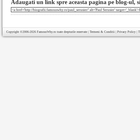
Adaugati un link spre aceasta pagina pe blog-ul, si
Copyright ©2006-2026
FamousWhy.ro
toate drepturile rezervate |
Termeni & Conditii
|
Privacy Policy
|
T