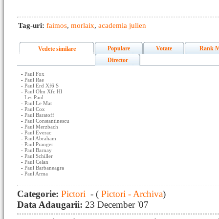
Tag-uri:
faimos
,
morlaix
,
academia julien
Populare
Votate
Rank M
Vedete similare
Director
-
Paul Fox
-
Paul Rae
-
Paul Erd Xf6 S
-
Paul Olm Xfc Hl
-
Les Paul
-
Paul Le Mat
-
Paul Cox
-
Paul Baratoff
-
Paul Constantinescu
-
Paul Merzbach
-
Paul Everac
-
Paul Abraham
-
Paul Pranger
-
Paul Barnay
-
Paul Schiller
-
Paul Celan
-
Paul Barbaneagra
-
Paul Arma
Categorie:
Pictori
- (
Pictori - Archiva
)
Data Adaugarii:
23 December '07