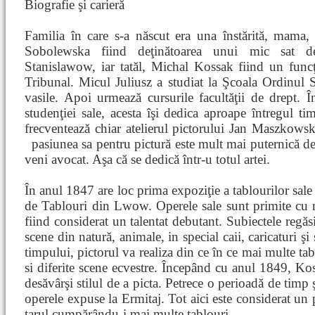
Biografie şi carieră
Familia în care s-a născut era una înstărită, mama,
Sobolewska fiind deţinătoarea unui mic sat d
Stanislawow, iar tatăl, Michal Kossak fiind un funcţ
Tribunal. Micul Juliusz a studiat la Şcoala Ordinul S
vasile. Apoi urmează cursurile facultăţii de drept. Î
studenţiei sale, acesta îşi dedica aproape întregul tim
frecventează chiar atelierul pictorului Jan Maszkowsk
pasiunea sa pentru pictură este mult mai puternică de
veni avocat. Aşa că se dedică într-u totul artei.
În anul 1847 are loc prima expoziţie a tablourilor sale
de Tablouri din Lwow. Operele sale sunt primite cu mu
fiind considerat un talentat debutant. Subiectele regăsi
scene din natură, animale, in special caii, caricaturi şi
timpului, pictorul va realiza din ce în ce mai multe tab
si diferite scene ecvestre. Începând cu anul 1849, Kos
desăvârşi stilul de a picta. Petrece o perioadă de timp 
operele expuse la Ermitaj. Tot aici este considerat un p
ţarul cumpărându-i mai multe tablouri.