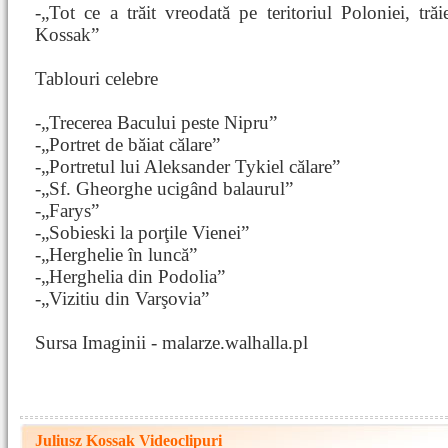
-„Tot ce a trăit vreodată pe teritoriul Poloniei, trăi
Kossak”
Tablouri celebre
-„Trecerea Bacului peste Nipru”
-„Portret de băiat călare”
-„Portretul lui Aleksander Tykiel călare”
-„Sf. Gheorghe ucigând balaurul”
-„Farys”
-„Sobieski la porţile Vienei”
-„Herghelie în luncă”
-„Herghelia din Podolia”
-„Vizitiu din Varşovia”
Sursa Imaginii - malarze.walhalla.pl
Juliusz Kossak Videoclipuri