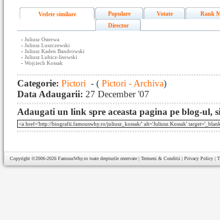
Populare
Votate
Rank M
Vedete similare
Director
-
Juliusz Osterwa
-
Juliusz Luszczewski
-
Juliusz Kaden Bandrowski
-
Juliusz Lubicz-lisowski
-
Wojciech Kossak
Categorie:
Pictori
- (
Pictori - Archiva
)
Data Adaugarii:
27 December '07
Adaugati un link spre aceasta pagina pe blog-ul, si
Copyright ©2006-2026
FamousWhy.ro
toate drepturile rezervate |
Termeni & Conditii
|
Privacy Policy
|
T