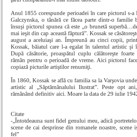
Anul 1855 corespunde perioadei în care pictorul s-a î
Galczynska, o tânără ce făcea parte dintr-o familie 
însuşi pictorul spunea că este „o brunetă superbă…de
mai ieşit din cap această făptură”. Kossak se căsătoreş
august a aceluiaşi an. Împreună au cinci copii, pri
Kossak, băiatul care l-a egalat în talentul artistic şi
După căsătorie, proaspătul cuplu călătoreşte foarte
rămân pentru o perioadă de vreme. Aici pictorul fac
copiază picturile artiştilor renumiţi.
În 1860, Kossak se află cu familia sa la Varşovia und
artistic al „Săptămânalului Ilustrat”. Peste opt an
rămânând definitiv aici. Moare la data de 29 iulie 194
Citate
-„Întotdeauna sunt fidel genului meu, adică portretelo
scene de cai desprinse din romanele noastre, scene ist
fel”