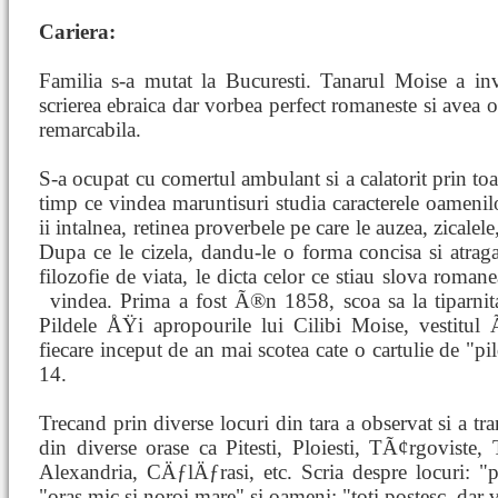
Cariera:
Familia s-a mutat la Bucuresti. Tanarul Moise a inv
scrierea ebraica dar vorbea perfect romaneste si avea
remarcabila.
S-a ocupat cu comertul ambulant si a calatorit prin toat
timp ce vindea maruntisuri studia caracterele oamenil
ii intalnea, retinea proverbele pe care le auzea, zicalele
Dupa ce le cizela, dandu-le o forma concisa si atraga
filozofie de viata, le dicta celor ce stiau slova romane
vindea. Prima a fost Ã®n 1858, scoa
sa la tiparn
Pildele ÅŸi apropourile lui Cilibi Moise, vestit
fiecare inceput de an mai scotea cate o cartulie de "pil
14.
Trecand prin diverse locuri din tara a observat si a tra
din diverse orase ca Pitesti, Ploiesti, TÃ¢rgoviste,
Alexandria, CÄƒlÄƒrasi, etc. Scria despre locuri: "
"oras mic si noroi mare" si oameni: "toti postesc, dar