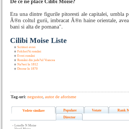
De ce ne place Cilibi Moise?
Era una dintre figurile pitoresti ale capitalei, umbla
Ã®n coltul gurii, imbracat Ã®n haine orientale, ave
bani si alta de pomana".
Cilibi Moise Liste
Scriitori evrei
Folclori?ti români
Evrei români
Români din jude?ul Vrancea
Na?teri în 1812
Decese în 1870
Tag-uri:
negustor
,
autor de aforisme
Populare
Votate
Rank M
Vedete similare
Director
-
Lenelle N Moise
-
Virgil Moise