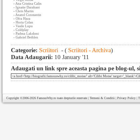
-
Ana Cristina Calin
-
Ignatie Darabant
-
Chris Martin
-
Anatol Constantin
-
Ofra Haza
-
Horia Colan
-
Vasile Lupu
-
Coldplay
-
Padma Lakshmi
-
Gabriel Bethlen
Categorie:
Scriitori
- (
Scriitori - Archiva
)
Data Adaugarii:
10 January '11
Adaugati un link spre aceasta pagina pe blog-ul, si
Copyright ©2006-2026
FamousWhy.ro
toate drepturile rezervate |
Termeni & Conditii
|
Privacy Policy
|
T