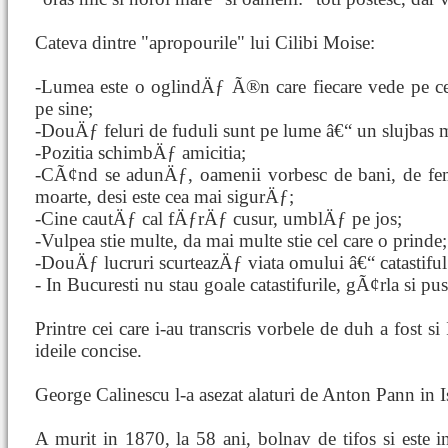
Cateva dintre "apropourile" lui Cilibi Moise:
-Lumea este o oglindÄƒ Ã®n care fiecare vede pe cel
pe sine;
-DouÄƒ feluri de fuduli sunt pe lume â€“ un slujbas m
-Pozitia schimbÄƒ amicitia;
-CÃ¢nd se adunÄƒ, oamenii vorbesc de bani, de feme
moarte, desi este cea mai sigurÄƒ;
-Cine cautÄƒ cal fÄƒrÄƒ cusur, umblÄƒ pe jos;
-Vulpea stie multe, da mai multe stie cel care o prinde;
-DouÄƒ lucruri scurteazÄƒ viata omului â€“ catastifu
- In Bucuresti nu stau goale catastifurile, gÃ¢rla si pu
Printre cei care i-au transcris vorbele de duh a fost s
ideile concise.
George Calinescu l-a asezat alaturi de Anton Pann in Is
A murit in 1870, la 58 ani, bolnav de tifos si este i