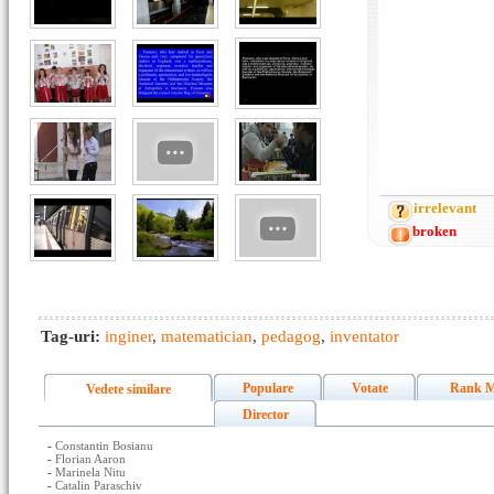
irrelevant
broken
Tag-uri:
inginer
,
matematician
,
pedagog
,
inventator
Populare
Votate
Rank M
Vedete similare
Director
-
Constantin Bosianu
-
Florian Aaron
-
Marinela Nitu
-
Catalin Paraschiv