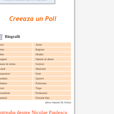
Biografii
tisti
Actori
trite
Regizori
dete
Modele
signeri
Oameni de afaceri
meni de stiinta
Scriitori
lozofi
Muzicieni
mpozitori
Poeti
esedinti
Sportivi
tbalisti
Politicieni
ctori
Trupe
rsonalitati
Producatori
enaristi
Personal film
arhiva Oameni De Stiinta
Intreaba despre Nicolae Paulescu