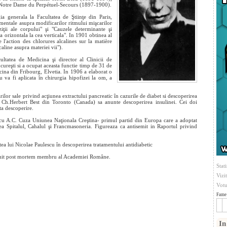
l Notre Dame du Perpétuel-Secours (1897-1900).
ia generala la Facultatea de Ştiinţe din Paris,
imentale asupra modificarilor ritmului mişcarilor
ziţii ale corpului" şi "Cauzele determinante şi
a orizontala la cea verticala". In 1901 obtinea al
 l'action des chlorures alcalines sur la matière
aline asupra materiei vii").
ltatea de Medicina şi director al Clinicii de
cureşti si a ocupat aceasta functie timp de 31 de
cina din Fribourg, Elvetia. In 1906 a elaborat o
u va fi aplicata în chirurgia hipofizei la om, a
rilor sale privind acţiunea extractului pancreatic în cazurile de diabet si descoperirea
i Ch.Herbert Best din Toronto (Canada) sa anunte descoperirea insulinei. Cei doi
a descoperire.
 cu A.C. Cuza Uniunea Naţionala Creştina- primul partid din Europa care a adoptat
rea Spitalul, Cahalul şi Francmasoneria. Figureaza ca antisemit in Raportul privind
tea lui Nicolae Paulescu în descoperirea tratamentului antidiabetic
 numit post mortem membru al Academiei Române.
Stati
Vizi
Votu
Fame 
In