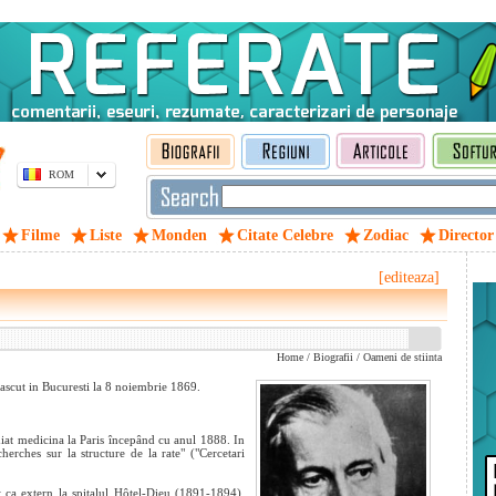
ROM
Filme
Liste
Monden
Citate Celebre
Zodiac
Director
[editeaza]
Home
/
Biografii
/
Oameni de stiinta
ascut in Bucuresti la 8 noiembrie 1869.
iat medicina la Paris începând cu anul 1888. In
erches sur la structure de la rate" ("Cercetari
ut ca extern la spitalul Hôtel-Dieu (1891-1894),