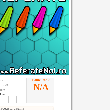
Fame Rank
stici:
N/A
te: 5,700
ri:
0
Riser
 aceasta pagina