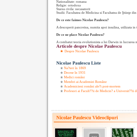
Nationalitate: romana
Religie: ortodoxa
Starea civila: necasatorit
Studii: Facultatea de Medicina si Facultatea de Ştiinţe din
De ce este faimos Nicolae Paulescu?
A descoperit pancreina, numita apoi insulina, utilizata in 
De ce ne place Nicolae Paulescu?
A combatut teoria evolutionista a lui Darwin in lucrarea 
Articole despre Nicolae Paulescu
Despre Nicolae Paulescu
Nicolae Paulescu Liste
Na?teri în 1869
Decese în 1931
Medici români
Membri ai Academiei Române
Academicieni români ale?i post-mortem
Profesori ai Facult??ii de Medicin? a Universit??ii
Nicolae Paulescu Videoclipuri