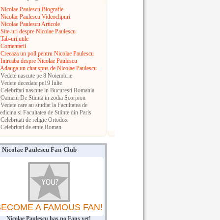
Nicolae Paulescu Biografie
Nicolae Paulescu Videoclipuri
Nicolae Paulescu Articole
Site-uri despre Nicolae Paulescu
Tab-uri utile
Comentarii
Creeaza un poll pentru Nicolae Paulescu
Intreaba despre Nicolae Paulescu
Adauga un citat spus de Nicolae Paulescu
Vedete nascute pe 8 Noiembrie
Vedete decedate pe19 Iulie
Celebritati nascute in Bucuresti
Romania
Oameni De Stiinta in zodia Scorpion
Vedete care au studiat la Facultatea de
dicina si Facultatea de Stiinte din Paris
Celebritati de religie Ortodox
Celebritati de etnie Roman
Nicolae Paulescu Fan-Club
BECOME A FAMOUS FAN!
Nicolae Paulescu has no Fans yet!