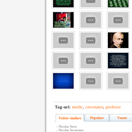
Tag-uri:
medic
,
cercetator
,
profesor
Populare
Votate
Vedete similare
-
Nicolae Stroe
-
Nicolae Secareanu