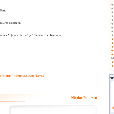
 Paris
tratarea diabetului.
numita Noţiunile "Suflet" şi "Dumnezeu" în fiziologie.
Me
 de Medicin? ?i Farmacie „Carol Davila”
Nicolae Paulescu