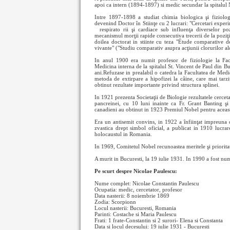
apoi ca intern (1894-1897) si medic secundar la spitalu
Intre 1897-1898 a studiat chimia biologica şi fiziolog
devenind Doctor în Stiinţe cu 2 lucrari: "Cercetari exper
respirato
rii şi cardiace sub influenţa diverselor po
mecanismul morţii rapide consecutiva trecerii de la poziţi
doilea doctorat in stiinte cu teza "Étude comparative de
vivante" ("Studiu comparativ asupra acţiunii clorurilor alc
In anul 1900 era numit profesor de fiziologie la Facu
Medicina interna de la spitalul St. Vincent de Paul din Bu
ani.Refuzase in prealabil o catedra la Facultatea de Medi
metoda de extirpare a hipofizei la câine, care mai tarzi
obtinut rezultate importante privind structura splinei.
In 1921 prezenta Societaţii de Biologie rezultatele cerceta
pancreinei, cu 10 luni inainte ca Fr. Grant Banting ş
canadieni au obtinut in 1923 Premiul Nobel pentru aceast
Era un antisemit convins, in 1922 a înfiinţat impreuna
zvastica drept simbol oficial, a publicat in 1910 lucra
holocaustul in Romania.
In 1969, Comitetul Nobel recunoastea meritele şi priorita
A murit in Bucuresti, la 19 iulie 1931. In 1990 a fost
Pe scurt despre Nicolae Paulescu:
Nume complet: Nicolae Constantin Paulescu
Ocupatia: medic, cercetator, profesor
Data nasterii: 8 noiembrie 1869
Zodia: Scorpionn
Locul nasterii: Bucuresti, Romania
Parinti: Costache si Maria Paulescu
Frati: 1 frate-Constantin si 2 surori- Elena si Constanta
Data si locul decesului: 19 iulie 1931 - Bucuresti