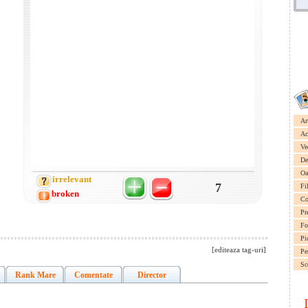
Ar
Ac
Ve
De
Oa
irrelevant
7
Fi
broken
Co
Pr
Fo
Pi
[editeaza tag-uri]
Pe
Sc
Rank Mare
Comentate
Director