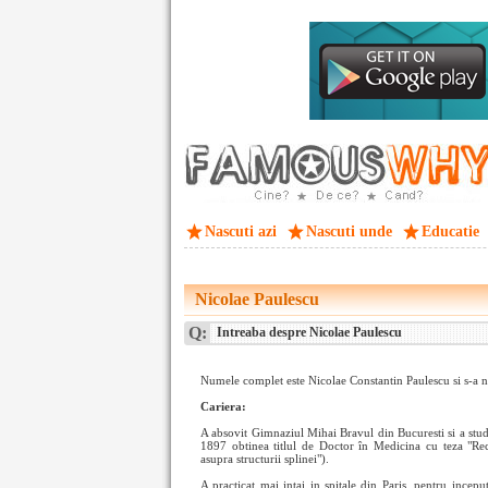
Nascuti azi
Nascuti unde
Educatie
Nicolae Paulescu
Q:
Intreaba despre Nicolae Paulescu
Numele complet este Nicolae Constantin Paulescu si s-a n
Cariera:
A absovit Gimnaziul Mihai Bravul din Bucuresti si a stud
1897 obtinea titlul de Doctor în Medicina cu teza "Rech
asupra structurii splinei").
A practicat mai intai in spitale din Paris, pentru incep