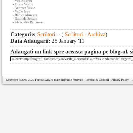
-
Vasile Turcu
-
Florin Vasiliu
-
Andreea Vasile
-
Vasile Iovu
-
Rodica Muresan
-
Gabriela Seicaru
-
Alexandru Batraneanu
Categorie:
Scriitori
- (
Scriitori - Archiva
)
Data Adaugarii:
25 January '11
Adaugati un link spre aceasta pagina pe blog-ul, si
Copyright ©2006-2026
FamousWhy.ro
toate drepturile rezervate |
Termeni & Conditii
|
Privacy Policy
|
T