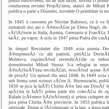
poezii romÃ¢nesti, un an mai tarziu, nuvela O primbla
conducerea revistei PropÄƒsirea, alaturi de Mihail
publica o parte a Doinelor, nuvelele O primblare la mun
In 1845 ii cunostea pe Nicolae Balcescu, ce ii va fi
urmatorii doi ani o Ã®nsoÅ£ea pe Elena Negri, de 
cÄƒlÄƒtorie in Italia, Austria, Germania si FranÅ£a. 
tarÄƒ, pe vapor. A scris in 1847 piesa Piatra din casÄ
In timpul Revolutiei din 1848 scria poezia Des
Ã®mpreunÄƒ cu alti patrioti, petiÅ£ia DorinÅ£
Moldova, cuprinzÃ¢nd revendicÄƒrile ce treb
domnitorului Mihail Sturza. S-a refugiat in mu
Ã®nÄƒbuÅŸirea revoluÅ£iei, evocÃ¢nd aceste Ã
de prozÄƒ Un episod din anul 1848. In 1849 scria s
sub forma unei scrisori cÄƒtre A. Hurmuzachi, publi
1850 se juca la IaÅŸi Chirita Ã®n Iasi sau DouÄƒ fe
apÄƒrea la IaÅŸi prima parte din colecÅ£ia de ope
Balade (cÃ¢ntece bÄƒtrÃ¢nesti) si prima culegere de 
juca piesa Chirita Ã®n provincie. In 1853 publica l
originale, Doine si lÄƒcrimioare si la Iasi, a doua par