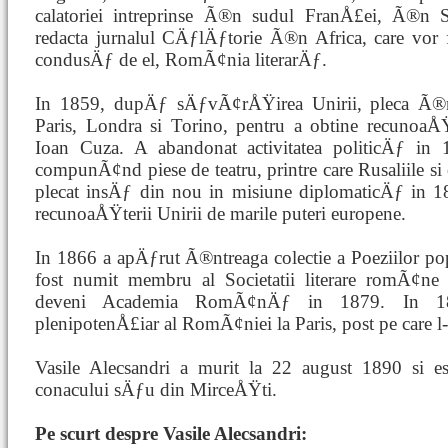
calatoriei intreprinse Ã®n sudul FranÅ£ei, Ã®n S
redacta jurnalul CÄƒlÄƒtorie Ã®n Africa, care vor f
condusÄƒ de el, RomÃ¢nia literarÄƒ.
In 1859, dupÄƒ sÄƒvÃ¢rÅŸirea Unirii, pleca Ã®n
Paris, Londra si Torino, pentru a obtine recunoaÅ
Ioan Cuza. A abandonat activitatea politicÄƒ in 1
compunÃ¢nd piese de teatru, printre care Rusaliile 
plecat insÄƒ din nou in misiune diplomaticÄƒ in 1
recunoaÅŸterii Unirii de marile puteri europene.
In 1866 a apÄƒrut Ã®ntreaga colectie a Poeziilor po
fost numit membru al Societatii literare romÃ¢ne 
deveni Academia RomÃ¢nÄƒ in 1879. In 18
plenipotenÅ£iar al RomÃ¢niei la Paris, post pe care 
Vasile Alecsandri a murit la 22 august 1890 si 
conacului sÄƒu din MirceÅŸti.
Pe scurt despre Vasile Alecsandri: