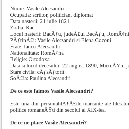
Nume: Vasile Alecsandri
Ocupatia: scriitor, politician, diplomat
Data nasterii: 21 iulie 1821
Zodia: Rac
Locul nasterii: BacÄƒu, judeÅ£ul BacÄƒu, RomÃ¢n
PÄƒrinÅ£i: Vasile Alecsandri si Elena Cozoni
Frate: Iancu Alecsandri
Nationalitate: RomÃ¢na
Religie: Ortodoxa
Data si locul decesului: 22 august 1890, MirceÅŸti,
Stare civila: cÄƒsÄƒtorit
SoÅ£ia: Paulina Alecsandri
De ce este faimos Vasile Alecsandri?
Este una din personalitÄƒÅ£ile marcante ale literatu
politice romaneÅŸti din secolul al XIX-lea.
De ce ne place Vasile Alecsandri?