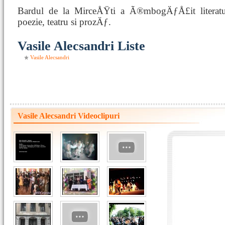
Bardul de la MirceÅŸti a Ã®mbogÄƒÅ£it litera
poezie, teatru si prozÄƒ.
Vasile Alecsandri Liste
Vasile Alecsandri
Vasile Alecsandri Videoclipuri