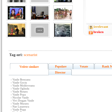
irrelevant
broken
Tag-uri:
scenarist
Populare
Votate
Rank M
Vedete similare
Director
-
Vasile Brescanu
-
Vasile Gociu
-
Vasile Moldoveanu
-
Vasile Oglinda
-
Vasile Rotaru
-
Vasile Popa
-
Nicolae Vasile
-
Vivi Dragan Vasile
-
Vasile Muraru
-
Nae Lazarescu
-
Vasile Popp