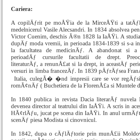
Cariera:
A copilÄƒrit pe moÅŸia de la MirceÅŸti a tatÄƒ
medelnicerul Vasile Alecsandri. In 1834 absolvea pen
Victor Cuenim, deschis Ã®n 1828 la IaÅŸi. A studiat
dupÄƒ moda vremii, in perioada 1834-1839 si s-a ins
la facultatea de medicinÄƒ. A abandonat si a
perioadÄƒ cursurile facultatii de drept. Preo
literaturÄƒ, a renunÅ£at si la drept, in aceastÄƒ 
versuri in limba francezÄƒ. In 1839 pÄƒrÄƒsea Fran
Italia, culegÃ�
�nd impresii care se vor regÄƒsi
romÃ¢nÄƒ ( Buchetiera de la FlorenÅ£a si Muntele d
In 1840 publica in revista Dacia literarÄƒ nuvela
devenea director al teatrului din IaÅŸi. A scris in a
HÃ¢rlÄƒu, jucat pe scena din IaÅŸi. In anul urmÄƒ
scenÄƒ piesa Modista si cinovnicul.
In 1842, dupa o cÄƒlÄƒtorie prin munÅ£ii Moldovei