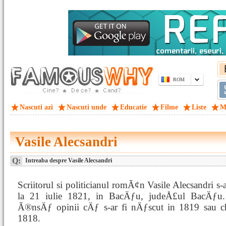
ROM
Nascuti azi
Nascuti unde
Educatie
Filme
Liste
M
Vasile Alecsandri
Q:
Intreaba despre Vasile Alecsandri
Scriitorul si politicianul romÃ¢n Vasile Alecsandri s
la 21 iulie 1821, in BacÄƒu, judeÅ£ul BacÄƒu.
Ã®nsÄƒ opinii cÄƒ s-ar fi nÄƒscut in 1819 sau 
1818.