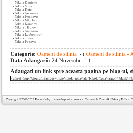
-
Nikola Djuricko
-
Nikola Simic
-
Nikola Kojo
-
Nikola Jovanovic
-
Nikola Pejakovic
-
Nikola Minchev
-
Nikola Korabov
-
Nikola Tiholov
-
Nikola Anastasov
-
Nikola Lyubomirov
-
Nikola Todev
-
Nikola Popovic
Categorie:
Oameni de stiinta
- (
Oameni de stiinta - 
Data Adaugarii:
24 November '11
Adaugati un link spre aceasta pagina pe blog-ul, si
Copyright ©2006-2026
FamousWhy.ro
toate drepturile rezervate |
Termeni & Conditii
|
Privacy Policy
|
T