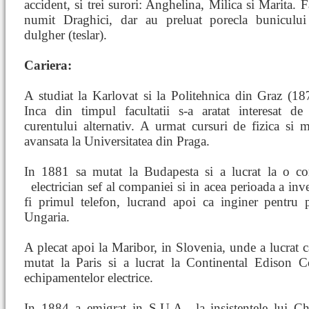
accident, si trei surori: Anghelina, Milica si Marita. F
numit Draghici, dar au preluat porecla bunicului
dulgher (teslar).
Cariera:
A studiat la Karlovat si la Politehnica din Graz (1
Inca din timpul facultatii s-a aratat interesat de 
curentului alternativ. A urmat cursuri de fizica si 
avansata la Universitatea din Praga.
In 1881 sa mutat la Budapesta si a lucrat la o co
electrician sef al companiei si in acea perioada a in
fi primul telefon, lucrand apoi ca inginer pentru 
Ungaria.
A plecat apoi la Maribor, in Slovenia, unde a lucrat ca
mutat la Paris si a lucrat la Continental Edison 
echipamentelor electrice.
In 1884 a emigrat in S.U.A., la insistentele lui Cha