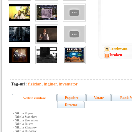
irrelevant
broken
Tag-uri:
fizician
,
inginer
,
inventator
Populare
Votate
Rank M
Vedete similare
Director
-
Nikola Popov
-
Nikola Stanchev
-
Nikola Kovachev
-
Nikola Rusev
-
Nikola Zlatanov
-
Nikola Rudarov