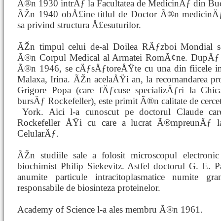
Ã®n 1930 intrÄƒ la Facultatea de MedicinÄƒ din Bu
ÃŽn 1940 obÅ£ine titlul de Doctor Ã®n medicinÄƒ
sa privind structura Å£esuturilor.
ÃŽn timpul celui de-al Doilea RÄƒzboi Mondial 
Ã®n Corpul Medical al Armatei RomÃ¢ne. DupÄƒ 
Ã®n 1946, se cÄƒsÄƒtoreÅŸte cu una din fiicele in
Malaxa, Irina. ÃŽn acelaÅŸi an, la recomandarea pro
Grigore Popa (care fÄƒcuse specializÄƒri la Chi
bursÄƒ Rockefeller), este primit Ã®n calitate de cerc
York. Aici l-a
cunoscut pe doctorul Claude care
Rockefeller ÅŸi cu care a lucrat Ã®mpreunÄƒ la
CelularÄƒ.
ÃŽn studiile sale a folosit microscopul electroni
biochimist Philip Siekevitz. Astfel doctorul G. E
anumite particule intracitoplasmatice numite gra
responsabile de biosinteza proteinelor.
Academy of Science l-a ales membru Ã®n 1961.