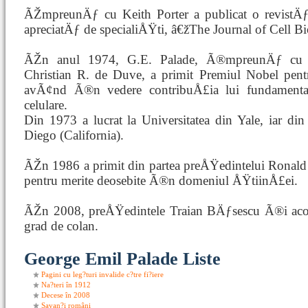
ÃŽmpreunÄƒ cu Keith Porter a publicat o revistÄƒ 
apreciatÄƒ de specialiÅŸti, â€žThe Journal of Cell B
ÃŽn anul 1974, G.E. Palade, Ã®mpreunÄƒ cu b
Christian R. de Duve, a primit Premiul Nobel pen
avÃ¢nd Ã®n vedere contribuÅ£ia lui fundament
celulare.
Din 1973 a lucrat la Universitatea din Yale, iar di
Diego (California).
ÃŽn 1986 a primit din partea preÅŸedintelui Rona
pentru merite deosebite Ã®n domeniul ÅŸtiinÅ£ei.
ÃŽn 2008, preÅŸedintele Traian BÄƒsescu Ã®i a
grad de colan.
George Emil Palade Liste
Pagini cu leg?turi invalide c?tre fi?iere
Na?teri în 1912
Decese în 2008
Savan?i români