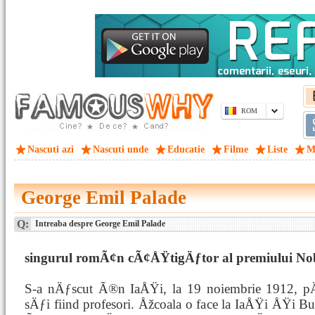
ROM
Nascuti azi
Nascuti unde
Educatie
Filme
Liste
M
George Emil Palade
Q:
Intreaba despre George Emil Palade
singurul romÃ¢n cÃ¢ÅŸtigÄƒtor al premiului No
S-a nÄƒscut Ã®n IaÅŸi, la 19 noiembrie 1912, p
sÄƒi fiind profesori. Åžcoala o face la IaÅŸi ÅŸi B