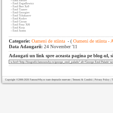
-
Emil Pavlov
-
Emil Zegadlowicz
-
Emil Bert Xe9
-
Emil Tzanev
-
Emil Georgiev
-
Emil Tchakarov
-
Emil Kodov
-
Emil Cioran
-
Emil Feny Xf6
-
Emil Kosa
-
Emil Justitz
Categorie:
Oameni de stiinta
- (
Oameni de stiinta - 
Data Adaugarii:
24 November '11
Adaugati un link spre aceasta pagina pe blog-ul, si
Copyright ©2006-2026
FamousWhy.ro
toate drepturile rezervate |
Termeni & Conditii
|
Privacy Policy
|
T