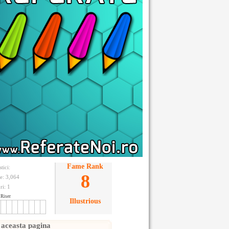
Fame Rank
stici:
8
te: 3,064
ri:
1
Riser
Illustrious
 aceasta pagina