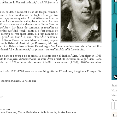
a Ã®ntors la VeneÅ£ia dupÄƒ o cÄƒlÄƒtorie la
nist, soldat, a publicat piese de teatru, romane,
tism, a fost condamnat de InchiziÅ£ie pentru
amoroase cu calugarite. A fost Ã®ntemniÅ£at la
 reuÅŸit sa evadeze si a plecat la Paris. Aici s-a
®nalta societate si a devenit una dintre figurile
mecÄƒtor, dar lipsit de scrupule. A reuÅŸit sa
ierdut curÃ¢nd toÅ£i banii si a fost acuzat de
eschiva de responsabilitate, si-a luat numele de
ud, ElveÅ£ia, FranÅ£a, apoi FlorenÅ£a si Roma.
rÄƒteasa Ecaterina cea Mare a Rusiei, regele
Joseph II-lea al Austriei, pe Rousseau, Mozart,
rick al II-lea, a fost la Sankt Petersburg si VarÅŸovia unde a fost primit favorabil, a
pondenÅ£Äƒ voluminoasÄƒ cu prieteni, cunoÅŸtinÅ£e ÅŸi foste iubite.
bani si pentru a nu fi arestat a devenit spion al InchiziÅ£iei. A publicat in 1769
t de la Houssay, Ã®ncercÃ¢nd sa intre Ã®n graÅ£iile guvernului veneÅ£ian, Lana
s de la RÃ©publique de Venise (1788, Isocameron (1788), DÃ©monstration
in perioada 1791-1798 celebra sa autobiografie in 12 volume, imagine a Europei din
 Boemia (Cehia), la 73 de ani.
Stati
Vizi
Votu
car
Fame 
- actori
lena Faustina, Maria Maddalena Stella Antonia, Alvise Gaetano
In