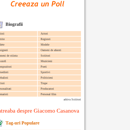
Biografii
tisti
Actori
trite
Regizori
dete
Modele
signeri
Oameni de afaceri
meni de stiinta
Scriitori
lozofi
Muzicieni
mpozitori
Poeti
esedinti
Sportivi
tbalisti
Politicieni
ctori
Trupe
rsonalitati
Producatori
enaristi
Personal film
arhiva Scriitori
ntreaba despre Giacomo Casanova
Tag-uri Populare