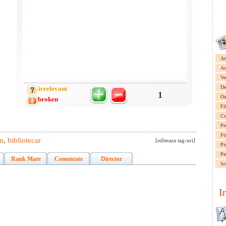
Ar
Ac
Ve
De
irrelevant
1
Oa
broken
Fi
Co
Pr
Fo
on
,
bibliotecar
[editeaza tag-uri]
Pi
Pe
Rank Mare
Comentate
Director
Sc
I