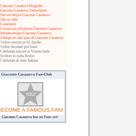
Giacomo Casanova Biografie
Giacomo Casanova Videoclipuri
Site-uri despre Giacomo Casanova
Tab-uri utile
Comentarii
Creeaza un poll pentru Giacomo Casanova
Intreaba despre Giacomo Casanova
Adauga un citat spus de Giacomo Casanova
Vedete nascute pe 02 Aprilie
Vedete decedate pe4 Iunie
Celebritati nascute in Venetia
Italia
Scriitori in zodia Berbec
Celebritati de etnie Italiana
Giacomo Casanova Fan-Club
BECOME A FAMOUS FAN!
Giacomo Casanova has no Fans yet!