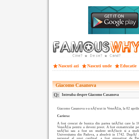
Nascuti azi
Nascuti unde
Educatie
Giacomo Casanova
Q:
Intreaba despre Giacomo Casanova
Giacomo Casanova s-a nÄƒscut in VeneÅ£ia, la 02 aprilie
Cariera:
A fost crescut de bunica din partea tatÄƒlui care la 1
VeneÅ£ia pentru a deveni preot. A fost exmatriculat 
tatÄƒlui sau a fost un student strÄƒlucit si a studi
Universitatea din Padova, a absolvit in 1742. DupÄƒ a
personal al unui cardinal, a fost simpatizat de P