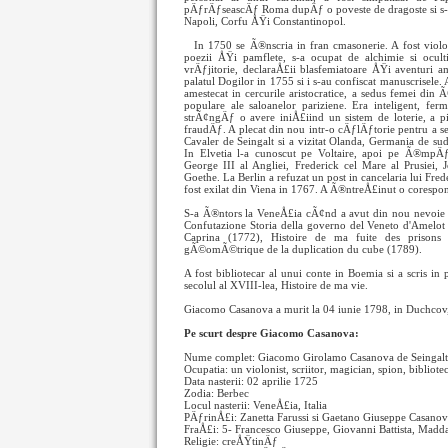
pÄƒrÄƒseascÄƒ Roma dupÄƒ o poveste de dragoste si s-
Napoli, Corfu ÅŸi Constantinopol.
In 1750 se Ã®nscria in fran
cmasonerie. A fost violo
poezii ÅŸi pamflete, s-a ocupat de alchimie si ocul
vrÄƒjitorie, declaraÅ£ii blasfemiatoare ÅŸi aventuri 
palatul Dogilor in 1755 si i s-au confiscat manuscrisele. A
amestecat in cercurile aristocratice, a sedus femei din Ã
populare ale saloanelor pariziene. Era inteligent, fer
strÃ¢ngÄƒ o avere iniÅ£iind un sistem de loterie, a p
fraudÄƒ. A plecat din nou intr-o cÄƒlÄƒtorie pentru a se 
Cavaler de Seingalt si a vizitat Olanda, Germania de s
In Elvetia l-a cunoscut pe Voltaire, apoi pe Ã®mpÄƒ
George III al Angliei, Frederick cel Mare al Prusiei, 
Goethe. La Berlin a refuzat un post in cancelaria lui Frede
fost exilat din Viena in 1767. A Ã®ntreÅ£inut o cores
S-a Ã®ntors la VeneÅ£ia cÃ¢nd a avut din nou nevoie de 
Confutazione Storia della governo del Veneto d'Amelo
Caprina (1772), Histoire de ma fuite des prison
gÃ©omÃ©trique de la duplication du cube (1789).
A fost bibliotecar al unui conte in Boemia si a scris 
secolul al XVIII-lea, Histoire de ma vie.
Giacomo Casanova a murit la 04 iunie 1798, in Duchcov,
Pe scurt despre Giacomo Casanova:
Nume complet: Giacomo Girolamo Casanova de Seingalt
Ocupatia: un violonist, scriitor, magician, spion, bibliote
Data nasterii: 02 aprilie 1725
Zodia: Berbec
Locul nasterii: VeneÅ£ia, Italia
PÄƒrinÅ£i: Zanetta Farussi si Gaetano Giuseppe Casanova
FraÅ£i: 5- Francesco Giuseppe, Giovanni Battista, Madda
Religie: creÅŸtinÄƒ