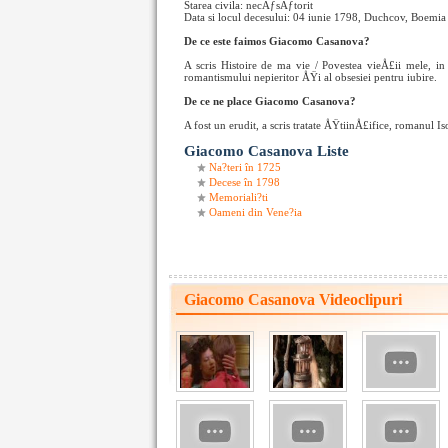
Starea civila: necÄƒsÄƒtorit
Data si locul decesului: 04 iunie 1798, Duchcov, Boemia
De ce este faimos Giacomo Casanova?
A scris Histoire de ma vie / Povestea vieÅ£ii mele, in
romantismului nepieritor ÅŸi al obsesiei pentru iubire.
De ce ne place Giacomo Casanova?
A fost un erudit, a scris tratate ÅŸtiinÅ£ifice, romanul I
Giacomo Casanova Liste
Na?teri în 1725
Decese în 1798
Memoriali?ti
Oameni din Vene?ia
Giacomo Casanova Videoclipuri