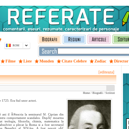
ROM
Filme
Liste
Monden
Citate Celebre
Zodiac
Director
[editeaza]
Home
/
Biografii
/
Scriitori
 1725. Era fiul unor actori.
6 ani il Ã®nscria la seminarul Sf. Ciprian din
pentru comportament scandalos. DupÄƒ moartea
at teologia, filozofia, chimia, matematica la
bsolvire a plecat la Roma si a fost secretarul
apa Benedict al XIV-lea. A fost nevoit sÄƒ