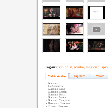
Tag-uri:
violonist
,
scriitor
,
magician
,
spi
Populare
Votate
Vedete similare
-
Giacomo
-
Lia Casanova
-
Giacomo Rizzo
-
Giacomo Rosselli
-
Giacomo Furia
-
Giacomo Battiato
-
Giacomo Campiotti
-
Hernando Casanova
-
Tristano Casanova