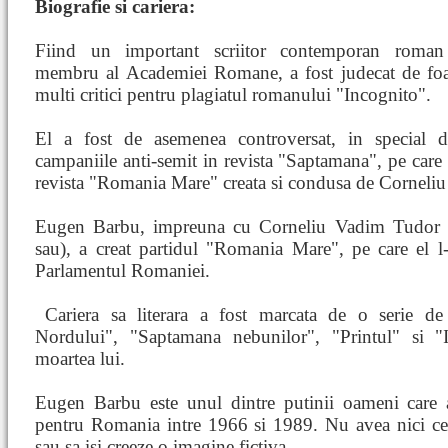
Biografie si cariera:
Fiind un important scriitor contemporan roman
membru al Academiei Romane, a fost judecat de foa
multi critici pentru plagiatul romanului "Incognito".
El a fost de asemenea controversat, in special
campaniile anti-semit in revista "Saptamana", pe care el
revista "Romania Mare" creata si condusa de Corneli
Eugen Barbu, impreuna cu Corneliu Vadim Tudor (ca
sau), a creat partidul "Romania Mare", pe care el l
Parlamentul Romaniei.
Cariera sa literara a fost marcata de o serie 
Nordului", "Saptamana nebunilor", "Printul" si "
moartea lui.
Eugen Barbu este unul dintre putinii oameni care 
pentru Romania intre 1966 si 1989. Nu avea nici cel 
sau sa isi creeze o imagine fictiva.