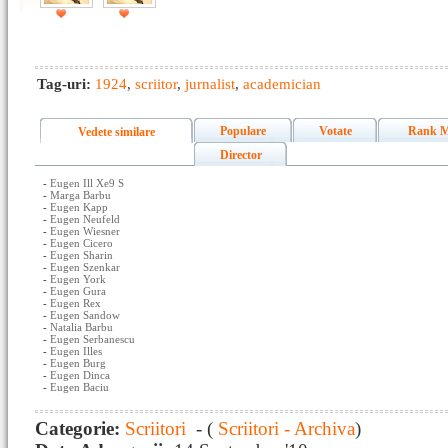
Tag-uri:
1924
,
scriitor
,
jurnalist
,
academician
Populare
Votate
Rank M
Vedete similare
Director
-
Eugen Ill Xe9 S
-
Marga Barbu
-
Eugen Kapp
-
Eugen Neufeld
-
Eugen Wiesner
-
Eugen Cicero
-
Eugen Sharin
-
Eugen Szenkar
-
Eugen York
-
Eugen Gura
-
Eugen Rex
-
Eugen Sandow
-
Natalia Barbu
-
Eugen Serbanescu
-
Eugen Illes
-
Eugen Burg
-
Eugen Dinca
-
Eugen Baciu
Categorie:
Scriitori
- (
Scriitori - Archiva
)