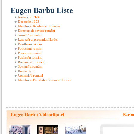
Eugen Barbu Liste
Na?teri în 1924
Decese în 1993
Membri ai Academiei Române
Directori de reviste români
Jurnali?ti români
Laurea?i ai premiului Herder
Pamfletari români
Politicieni români
Prozatori români
Publici?ti români
Romancieri români
Scenari?ti români
Bucure?teni
Comuni?ti români
Membri ai Partidului Comunist Român
Eugen Barbu Videoclipuri
Barbu