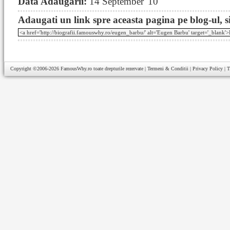
Data Adaugarii:
14 September '10
Adaugati un link spre aceasta pagina pe blog-ul, si
Copyright ©2006-2026
FamousWhy.ro
toate drepturile rezervate |
Termeni & Conditii
|
Privacy Policy
|
T