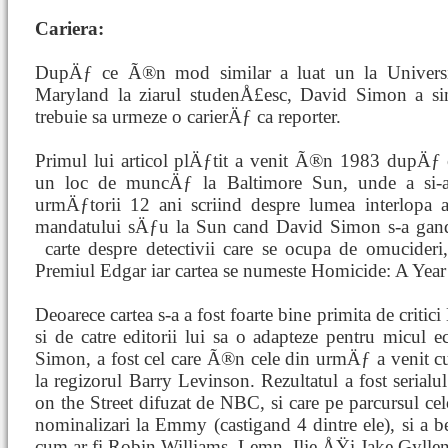
Cariera:
DupÄƒ ce Ã®n mod similar a luat un la Universi
Maryland la ziarul studenÅ£esc, David Simon a sim
trebuie sa urmeze o carierÄƒ ca reporter.
Primul lui articol plÄƒtit a venit Ã®n 1983 dupÄƒ c
un loc de muncÄƒ la Baltimore Sun, unde a si-a
urmÄƒtorii 12 ani scriind despre lumea interlopa 
mandatului sÄƒu la Sun cand David Simon s-a gandi
carte despre detectivii care se ocupa de omucideri,
Premiul Edgar iar cartea se numeste Homicide: A Year 
Deoarece cartea s-a a fost foarte bine primita de criti
si de catre editorii lui sa o adapteze pentru mic
Simon, a fost cel care Ã®n cele din urmÄƒ a venit cu 
la regizorul Barry Levinson. Rezultatul a fost serial
on the Street difuzat de NBC, si care pe parcursul ce
nominalizari la Emmy (castigand 4 dintre ele), si a ben
cum ar fi Robin Williams, Lemn, Ilie ÅŸi Jake Gyllen