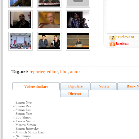
irrelevant
broken
Tag-uri:
reporter
,
editor
,
hbo
,
autor
Populare
Votate
Rank M
Vedete similare
Director
-
Simon Nye
-
Simon Rex
-
Simon Lui
-
Simon Yam
-
Lou Simon
-
Zsuzsa Simon
-
Marcsa Simon
-
Simon Jurovsky
-
Jindrich Simon Baar
-
Neil Simon