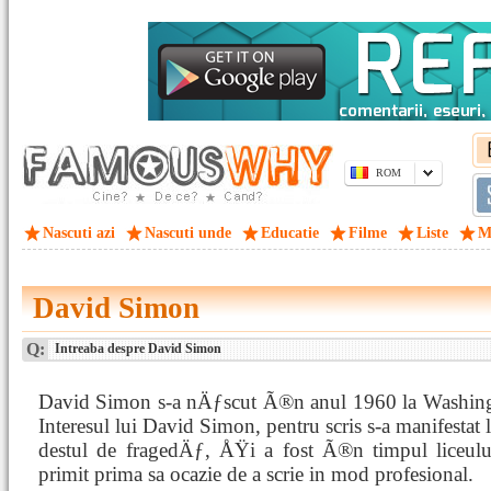
ROM
Nascuti azi
Nascuti unde
Educatie
Filme
Liste
M
David Simon
Q:
Intreaba despre David Simon
David Simon s-a nÄƒscut Ã®n anul 1960 la Washin
Interesul lui David Simon, pentru scris s-a manifestat l
destul de fragedÄƒ, ÅŸi a fost Ã®n timpul liceulu
primit prima sa ocazie de a scrie in mod profesional.