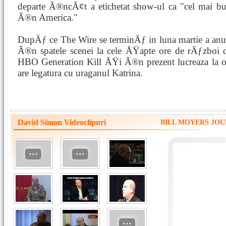
departe Ã®ncÃ¢t a etichetat show-ul ca "cel mai 
Ã®n America."
DupÄƒ ce The Wire se terminÄƒ in luna martie a anu
Ã®n spatele scenei la cele ÅŸapte ore de rÄƒzboi d
HBO Generation Kill ÅŸi Ã®n prezent lucreaza la o
are legatura cu uraganul Katrina.
David Simon Videoclipuri
BILL MOYERS JOURNA