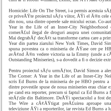
Homicide: Life On The Street, i-a permis acestuia sÄƒ
ce priveÅŸte proiectul sÄƒu viitor, ÅŸi el Ã®n cele
din nou, una dintre operele sale micului ecran. Co-a
Year in the Life of an Inner-City Neighborhood de
comerÅ£ul ilegal de droguri asupra unei comunitati
Mai degrabÄƒ decÃ¢t sa transforme cartea care a primi
Year din partea ziarului New York Times, David S
spuna povestea ca o miniseria de ÅŸase ore pe HBO
avÃ¢nd Ã®n vedere victoria sa la Emmy (unde a cÃ¢
Outstanding Miniseries), s-a dovedit a fi o decizie ex
Pentru proiectul sÄƒu urmÄƒtor, David Simon a ales 
The Corner: A Year in the Life of an Inner-City Ne
scris Ed Burns de la miniseria de pe HBO pentru a
dintre povestile spuse de noua miniseries erau chiar
pe cand era reporter, precum si faptul ca Ed Burns a 
strÄƒzile din Baltimore. DeÅŸi spectacolul a fost de
The Wire a cÃ¢ÅŸtigat preÅ£uirea aproape unani
televiziune ÅŸi a reporterilor, iar revista Ed Burns a 