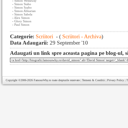
-
Simon Westaway
-
Simon Staho
-
Simon Szabo
-
Simon Abkarian
-
Simon Sabela
-
Alex Simon
-
Glory Simon
-
Paul Simon
Categorie:
Scriitori
- (
Scriitori - Archiva
)
Data Adaugarii:
29 September '10
Adaugati un link spre aceasta pagina pe blog-ul, si
Copyright ©2006-2026
FamousWhy.ro
toate drepturile rezervate |
Termeni & Conditii
|
Privacy Policy
|
T