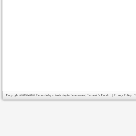
Copyright ©2006-2026
FamousWhy.ro
toate drepturile rezervate |
Termeni & Conditii
|
Privacy Policy
|
T