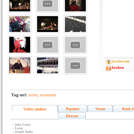
irrelevant
broken
Tag-uri:
actor
,
scenarist
Populare
Votate
Rank M
Vedete similare
Director
-
John Lenin
-
Lenin
-
Joseph Stalin