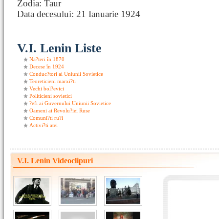
Zodia: Taur
Data decesului: 21 Ianuarie 1924
V.I. Lenin Liste
Na?teri în 1870
Decese în 1924
Conduc?tori ai Uniunii Sovietice
Teoreticieni marxi?ti
Vechi bol?evici
Politicieni sovietici
?efi ai Guvernului Uniunii Sovietice
Oameni ai Revolu?iei Ruse
Comuni?ti ru?i
Activi?ti atei
V.I. Lenin Videoclipuri