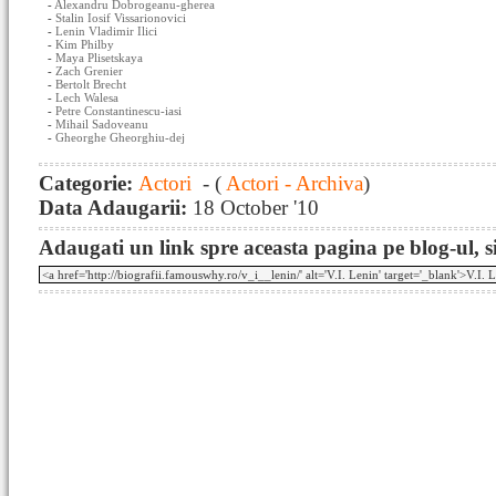
-
Alexandru Dobrogeanu-gherea
-
Stalin Iosif Vissarionovici
-
Lenin Vladimir Ilici
-
Kim Philby
-
Maya Plisetskaya
-
Zach Grenier
-
Bertolt Brecht
-
Lech Walesa
-
Petre Constantinescu-iasi
-
Mihail Sadoveanu
-
Gheorghe Gheorghiu-dej
Categorie:
Actori
- (
Actori - Archiva
)
Data Adaugarii:
18 October '10
Adaugati un link spre aceasta pagina pe blog-ul, si