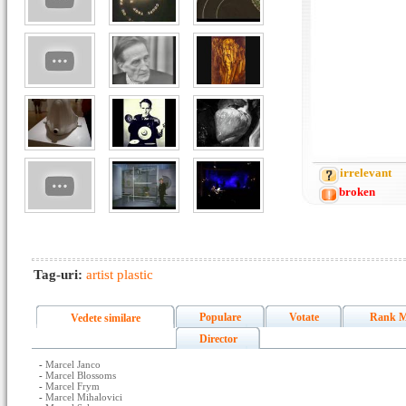
irrelevant
broken
Tag-uri:
artist plastic
Populare
Votate
Rank M
Vedete similare
Director
-
Marcel Janco
-
Marcel Blossoms
-
Marcel Frym
-
Marcel Mihalovici