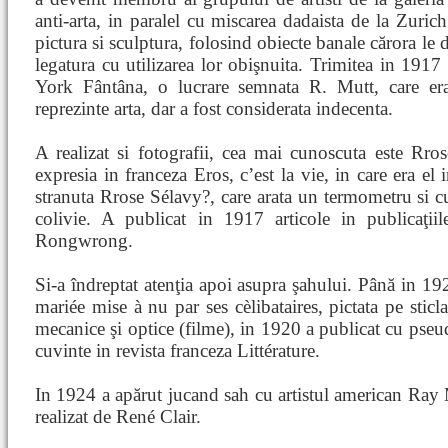
anti-arta, in paralel cu miscarea dadaista de la Zurich.
pictura si sculptura, folosind obiecte banale cărora le 
legatura cu utilizarea lor obişnuita. Trimitea in 1
York Fântâna, o lucrare semnata R. Mutt, care er
reprezinte arta, dar a fost considerata indecenta.
A realizat si fotografii, cea mai cunoscuta este Rro
expresia in franceza Eros, c’est la vie, in care era el 
stranuta Rrose Sélavy?, care arata un termometru si c
colivie. A publicat in 1917 articole in publicaţi
Rongwrong.
Si-a îndreptat atenţia apoi asupra şahului. Până in 19
mariée mise à nu par ses cèlibataires, pictata pe stic
mecanice şi optice (filme), in 1920 a publicat cu pse
cuvinte in revista franceza Littérature.
In 1924 a apărut jucand sah cu artistul american Ray 
realizat de René Clair.