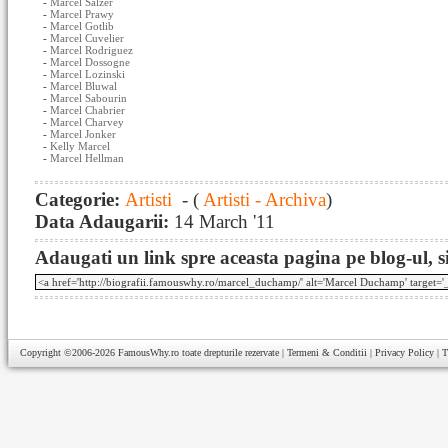
-
Marcel Salzer
-
Marcel Prawy
-
Marcel Gotlib
-
Marcel Cuvelier
-
Marcel Rodriguez
-
Marcel Dossogne
-
Marcel Lozinski
-
Marcel Bluwal
-
Marcel Sabourin
-
Marcel Chabrier
-
Marcel Charvey
-
Marcel Jonker
-
Kelly Marcel
-
Marcel Hellman
Categorie:
Artisti
- (
Artisti - Archiva
)
Data Adaugarii:
14 March '11
Adaugati un link spre aceasta pagina pe blog-ul, si
Copyright ©2006-2026
FamousWhy.ro
toate drepturile rezervate |
Termeni & Conditii
|
Privacy Policy
|
T