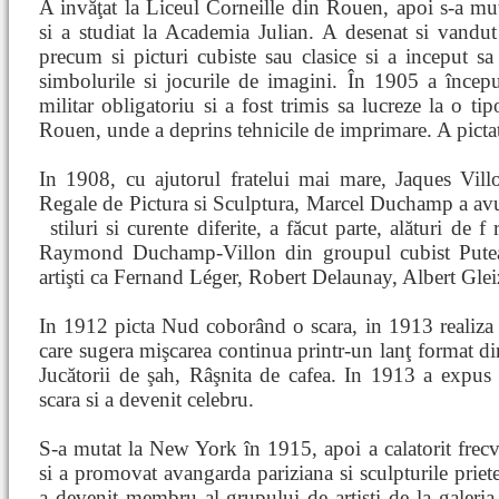
A invăţat la Liceul Corneille din Rouen, apoi s-a mut
si a studiat la Academia Julian. A desenat si vandut 
precum si picturi cubiste sau clasice si a inceput sa
simbolurile si jocurile de imagini. În 1905 a începu
militar obligatoriu si a fost trimis sa lucreze la o tip
Rouen, unde a deprins tehnicile de imprimare. A pictat
In 1908, cu ajutorul fratelui mai mare, Jaques Vi
Regale de Pictura si Sculptura, Marcel Duchamp a avut
stiluri si curente diferite, a făcut parte, alături de f
Raymond Duchamp-Villon din groupul cubist Puteau
artişti ca Fernand Léger, Robert Delaunay, Albert Glei
In 1912 picta Nud coborând o scara, in 1913 realiza l
care sugera mişcarea continua printr-un lanţ format din
Jucătorii de şah, Râşnita de cafea. In 1913 a exp
scara si a devenit celebru.
S-a mutat la New York în 1915, apoi a calatorit frecve
si a promovat avangarda pariziana si sculpturile prie
a devenit membru al grupului de artisti de la galeria d