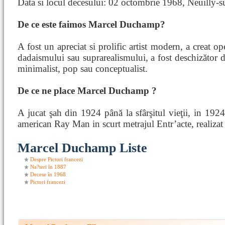
Data si locul decesului: 02 octombrie 1968, Neuilly-s
De ce este faimos Marcel Duchamp?
A fost un apreciat si prolific artist modern, a creat o
dadaismului sau suprarealismului, a fost deschizător de
minimalist, pop sau conceptualist.
De ce ne place Marcel Duchamp ?
A jucat şah din 1924 până la sfârşitul vieţii, in 1924
american Ray Man in scurt metrajul Entr’acte, realizat
Marcel Duchamp Liste
Despre Pictori francezi
Na?teri în 1887
Decese în 1968
Pictori francezi