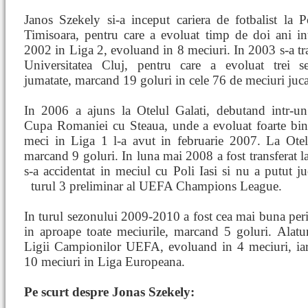
Janos Szekely si-a inceput cariera de fotbalist la P
Timisoara, pentru care a evoluat timp de doi ani in
2002 in Liga 2, evoluand in 8 meciuri. In 2003 s-a tra
Universitatea Cluj, pentru care a evoluat trei s
jumatate, marcand 19 goluri in cele 76 de meciuri juca
In 2006 a ajuns la Otelul Galati, debutand intr-u
Cupa Romaniei cu Steaua, unde a evoluat foarte bin
meci in Liga 1 l-a avut in februarie 2007. La Otel
marcand 9 goluri. In luna mai 2008 a fost transferat la
s-a accidentat in meciul cu Poli Iasi si nu a putut j
turul 3
preliminar al UEFA Champions League.
In turul sezonului 2009-2010 a fost cea mai buna perioa
in aproape toate meciurile, marcand 5 goluri. Alatu
Ligii Campionilor UEFA, evoluand in 4 meciuri, ia
10 meciuri in Liga Europeana.
Pe scurt despre Jonas Szekely: