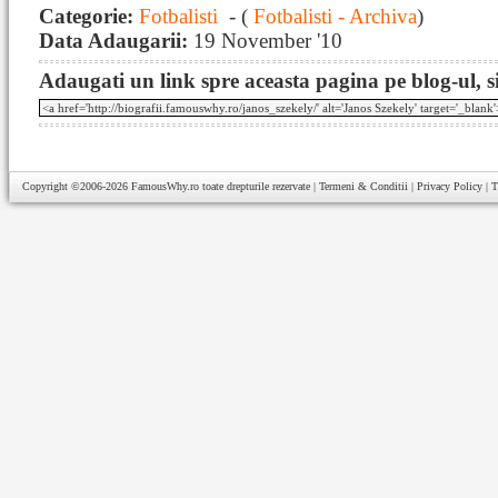
Categorie:
Fotbalisti
- (
Fotbalisti - Archiva
)
Data Adaugarii:
19 November '10
Adaugati un link spre aceasta pagina pe blog-ul, si
Copyright ©2006-2026
FamousWhy.ro
toate drepturile rezervate |
Termeni & Conditii
|
Privacy Policy
|
T