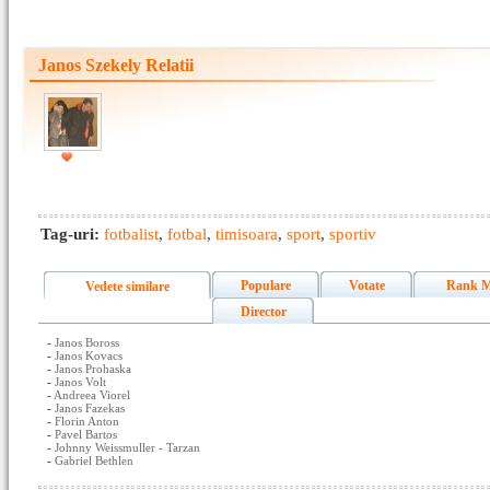
Janos Szekely Relatii
Tag-uri:
fotbalist
,
fotbal
,
timisoara
,
sport
,
sportiv
Populare
Votate
Rank M
Vedete similare
Director
-
Janos Boross
-
Janos Kovacs
-
Janos Prohaska
-
Janos Volt
-
Andreea Viorel
-
Janos Fazekas
-
Florin Anton
-
Pavel Bartos
-
Johnny Weissmuller - Tarzan
-
Gabriel Bethlen