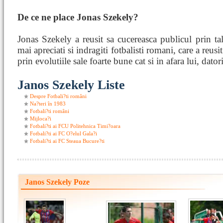
De ce ne place Jonas Szekely?
Jonas Szekely a reusit sa cucereasca publicul prin tal
mai apreciati si indragiti fotbalisti romani, care a reusi
prin evolutiile sale foarte bune cat si in afara lui, datori
Janos Szekely Liste
Despre Fotbali?ti români
Na?teri în 1983
Fotbali?ti români
Mijloca?i
Fotbali?ti ai FCU Politehnica Timi?oara
Fotbali?ti ai FC O?elul Gala?i
Fotbali?ti ai FC Steaua Bucure?ti
Janos Szekely Poze