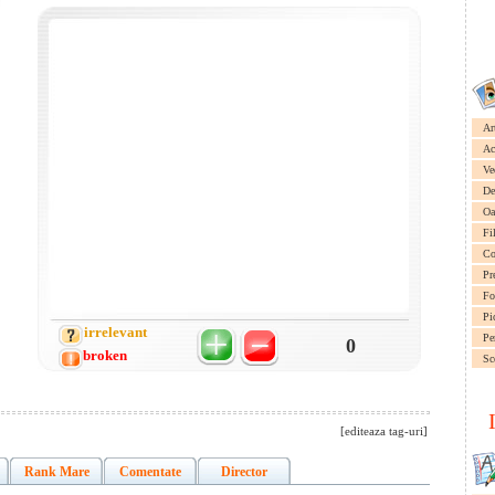
Ar
Ac
Ve
De
Oa
Fi
Co
Pr
Fo
Pi
irrelevant
Pe
0
broken
Sc
[editeaza tag-uri]
Rank Mare
Comentate
Director