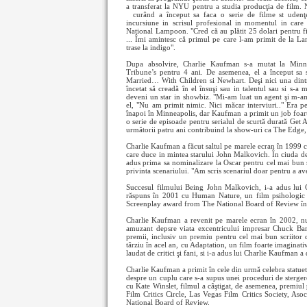
a transferat la NYU pentru a studia producţia de film. 
curând a început sa faca o serie de filme st
udenţ
incursiune in scrisul profesional in momentul in care
National Lampoon. "Cred că au plătit 25 dolari pentru fiec
... Îmi amintesc că primul pe care l-am primit de la L
trase la indigo".
Dupa absolvire, Charlie Kaufman s-a mutat la Minne
Tribune’s pentru 4 ani. De asemenea, el a început sa s
Married… With Children si Newhart. Deşi nici una dintr
încetat să creadă în el însuşi sau in talentul sau si s-a
deveni un star in showbiz. "Mi-am luat un agent şi m-a
el, "Nu am primit nimic. Nici măcar interviuri.." Era pe
înapoi în Minneapolis, dar Kaufman a primit un job foarte
o serie de episoade pentru serialul de scurtă durată Get A
următorii patru ani contribuind la show-uri ca The Edg
Charlie Kaufman a făcut saltul pe marele ecran în 1999 
care duce in mintea starului John Malkovich. În ciuda desc
adus prima sa nominalizare la Oscar pentru cel mai bun sc
privinta scenariului. "Am scris scenariul doar pentru a a
Succesul filmului Being John Malkovich, i-a adus lui 
răspuns în 2001 cu Human Nature, un film psihologic d
Screenplay award from The National Board of Review în ti
Charlie Kaufman a revenit pe marele ecran în 2002, n
amuzant depsre viata excentricului impresar Chuck Bar
premii, inclusiv un premiu pentru cel mai bun scriitor 
târziu în acel an, cu Adaptation, un film foarte imaginativ
laudat de critici şi fani, si i-a adus lui Charlie Kaufman
Charlie Kaufman a primit în cele din urmă celebra statuet
despre un cuplu care s-a supus unei proceduri de sterger
cu Kate Winslet, filmul a câştigat, de asemenea, premiu
Film Critics Circle, Las Vegas Film Critics Society, Asoc
National Board of Review.