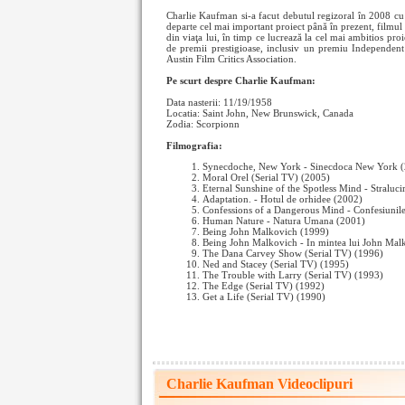
Charlie Kaufman si-a facut debutul regizoral în 2008 cu
departe cel mai important proiect până în prezent, filmu
din viaţa lui, în timp ce lucrează la cel mai ambitios proi
de premii prestigioase, inclusiv un premiu Independent
Austin Film Critics Association.
Pe scurt despre Charlie Kaufman:
Data nasterii: 11/19/1958
Locatia: Saint John, New Brunswick, Canada
Zodia: Scorpionn
Filmografia:
Synecdoche, New York - Sinecdoca New York 
Moral Orel (Serial TV) (2005)
Eternal Sunshine of the Spotless Mind - Straluci
Adaptation. - Hotul de orhidee (2002)
Confessions of a Dangerous Mind - Confesiunile
Human Nature - Natura Umana (2001)
Being John Malkovich (1999)
Being John Malkovich - In mintea lui John Mal
The Dana Carvey Show (Serial TV) (1996)
Ned and Stacey (Serial TV) (1995)
The Trouble with Larry (Serial TV) (1993)
The Edge (Serial TV) (1992)
Get a Life (Serial TV) (1990)
Charlie Kaufman Videoclipuri