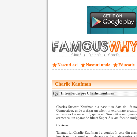
Nascuti azi
Nascuti unde
Educatie
Charlie Kaufman
Q:
Intreaba despre Charlie Kaufman
Charles Stewart Kaufman s-a nascut in data de 19 no
Connecticut, unde a afişat un talent in exprimare creativ
am vrut sa fiu un actor", spune el. "Am citit o mulţime de
asemenea, un aparat de filmat Super-8 şi am făcut o mulţ
Cariera:
Talentul lui Charlie Kaufman l-a condus în cele din urmă
înscris în programul şcolii de actorie. Cu toate acestea, cl