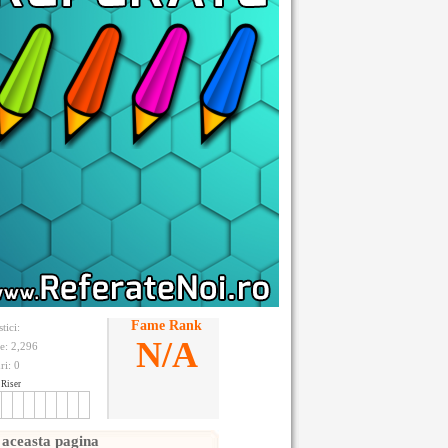
Fame Rank
stici:
N/A
te: 2,296
ri:
0
Riser
 aceasta pagina