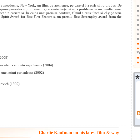
 Synecdoche, New York, un film, de asemenea, pe care el l-a scris si l-a produs. De
l spune povestea unui dramaturg care este forţat să aiba probleme cu mai multe femei
ect din cariera sa. În ciuda unei premise confuze, filmul a reuşit încă să câştige serie
 Spirit Award for Best First Feature si un premiu Best Screenplay award from the
Y
(2008)
rea eterna a mintii neprihanite (2004)
 unei minti periculoase (2002)
kovich (1999)
Charlie Kaufman on his latest film & why