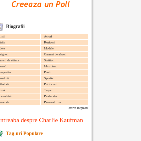
Biografii
tisti
Actori
trite
Regizori
dete
Modele
signeri
Oameni de afaceri
meni de stiinta
Scriitori
lozofi
Muzicieni
mpozitori
Poeti
esedinti
Sportivi
tbalisti
Politicieni
ctori
Trupe
rsonalitati
Producatori
enaristi
Personal film
arhiva Regizori
Intreaba despre Charlie Kaufman
Tag-uri Populare