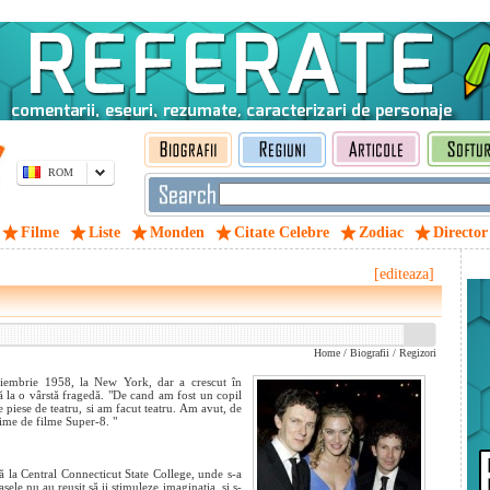
ROM
Filme
Liste
Monden
Citate Celebre
Zodiac
Director
[editeaza]
Home
/
Biografii
/
Regizori
iembrie 1958, la New York, dar a crescut în
ă la o vârstă fragedă. "De cand am fost un copil
 piese de teatru, si am facut teatru. Am avut, de
ime de filme Super-8. "
 la Central Connecticut State College, unde s-a
asele nu au reuşit să ii stimuleze imaginaţia, şi s-