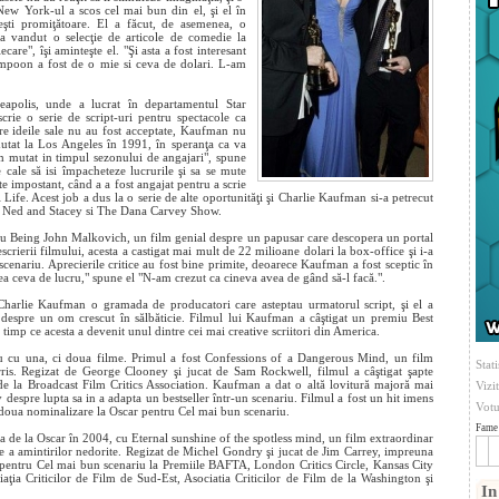
New York-ul a scos cel mai bun din el, şi el în
eşti promiţătoare. El a făcut, de asemenea, o
 a vandut o selecţie de articole de comedie la
are", îşi aminteşte el. "Şi asta a fost interesant
ampoon a fost de o mie si ceva de dolari. L-am
apolis, unde a lucrat în departamentul Star
crie o serie de script-uri pentru spectacole ca
e ideile sale nu au fost acceptate, Kaufman nu
 mutat la Los Angeles în 1991, în speranţa ca va
m mutat in timpul sezonului de angajari", spune
 cale să isi împacheteze lucrurile şi sa se mute
 impostant, când a a fost angajat pentru a scrie
 Life. Acest job a dus la o serie de alte oportunităţi şi Charlie Kaufman si-a petrecut
e, Ned and Stacey si The Dana Carvey Show.
cu Being John Malkovich, un film genial despre un papusar care descopera un portal
rierii filmului, acesta a castigat mai mult de 22 milioane dolari la box-office şi i-a
enariu. Aprecierile critice au fost bine primite, deoarece Kaufman a fost sceptic în
vea ceva de lucru," spune el "N-am crezut ca cineva avea de gând să-l facă.".
Charlie Kaufman o gramada de producatori care asteptau urmatorul script, şi el a
espre un om crescut în sălbăticie. Filmul lui Kaufman a câştigat un premiu Best
mp ce acesta a devenit unul dintre cei mai creative scriitori din America.
u cu una, ci doua filme. Primul a fost Confessions of a Dangerous Mind, un film
Stati
ris. Regizat de George Clooney şi jucat de Sam Rockwell, filmul a câştigat şapte
de la Broadcast Film Critics Association. Kaufman a dat o altă lovitură majoră mai
Vizi
 despre lupta sa in a adapta un bestseller într-un scenariu. Filmul a fost un hit imens
Votu
 a doua nominalizare la Oscar pentru Cel mai bun scenariu.
Fame 
a de la Oscar în 2004, cu Eternal sunshine of the spotless mind, un film extraordinar
e a amintirilor nedorite. Regizat de Michel Gondry şi jucat de Jim Carrey, impreuna
l pentru Cel mai bun scenariu la Premiile BAFTA, London Critics Circle, Kansas City
iaţia Criticilor de Film de Sud-Est, Asociatia Criticilor de Film de la Washington şi
In