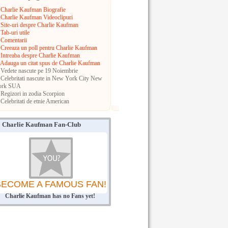
Charlie Kaufman Biografie
Charlie Kaufman Videoclipuri
Site-uri despre Charlie Kaufman
Tab-uri utile
Comentarii
Creeaza un poll pentru Charlie Kaufman
Intreaba despre Charlie Kaufman
Adauga un citat spus de Charlie Kaufman
Vedete nascute pe 19 Noiembrie
Celebritati nascute in New York City
New
ork
SUA
Regizori in zodia Scorpion
Celebritati de etnie American
Charlie Kaufman Fan-Club
BECOME A FAMOUS FAN!
Charlie Kaufman has no Fans yet!