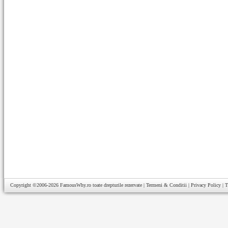
Copyright ©2006-2026
FamousWhy.ro
toate drepturile rezervate |
Termeni & Conditii
|
Privacy Policy
|
T