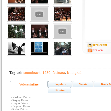
irrelevant
broken
Tag-uri:
soundtrack
,
1930
,
fecioara
,
leningrad
Populare
Votate
Rank M
Vedete similare
Director
-
Vladimir Petrov
-
Sergey Petrov
-
Ivaylo Petrov
-
Bogomil Petrov
-
Stefan Petrov