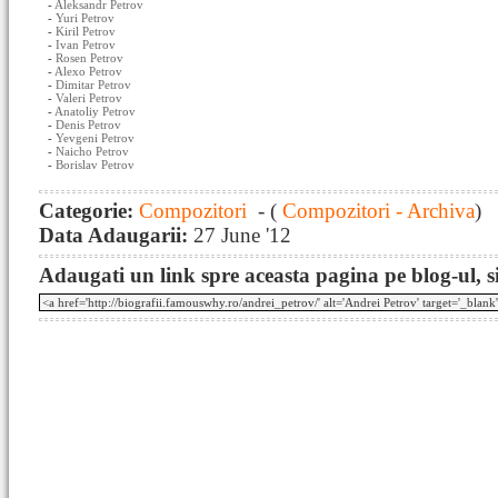
-
Aleksandr Petrov
-
Yuri Petrov
-
Kiril Petrov
-
Ivan Petrov
-
Rosen Petrov
-
Alexo Petrov
-
Dimitar Petrov
-
Valeri Petrov
-
Anatoliy Petrov
-
Denis Petrov
-
Yevgeni Petrov
-
Naicho Petrov
-
Borislav Petrov
Categorie:
Compozitori
- (
Compozitori - Archiva
)
Data Adaugarii:
27 June '12
Adaugati un link spre aceasta pagina pe blog-ul, si