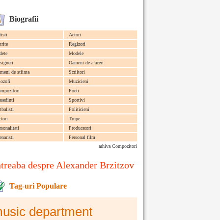
Biografii
tisti
Actori
trite
Regizori
dete
Modele
signeri
Oameni de afaceri
meni de stiinta
Scriitori
lozofi
Muzicieni
mpozitori
Poeti
esedinti
Sportivi
tbalisti
Politicieni
ctori
Trupe
rsonalitati
Producatori
enaristi
Personal film
arhiva Compozitori
ntreaba despre Alexander Brzitzov
Tag-uri Populare
usic department