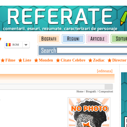
ROM
Filme
Liste
Monden
Citate Celebre
Zodiac
Director
[editeaza]
Home
/
Biografii
/
Compozitori
.