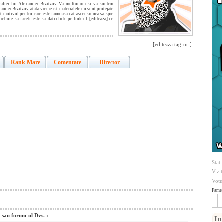
grafiei lui Alexander Brzitzov. Va multumim si va suntem
xander Brzitzov, atata vreme cat materialele nu sunt protejate
tat motivul pentru care este faimoasa cat ascensiunea sa spre
trebuie sa faceti este sa dati click pe link-ul [editeaza] de
[editeaza tag-uri]
Rank Mare
Comentate
Director
Stati
Vizi
Votu
Fame 
l sau forum-ul Dvs. :
In