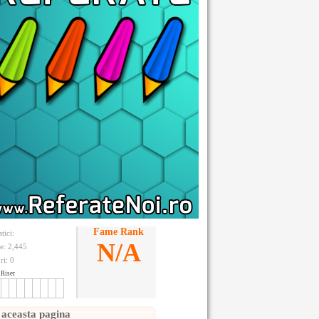
Fame Rank
stici:
N/A
te: 2,445
ri:
0
Riser
 aceasta pagina