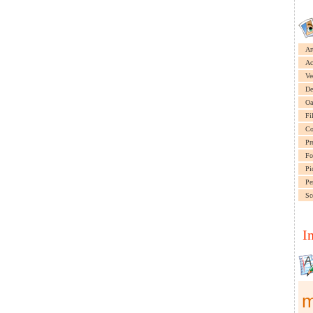
Ar
Ac
Ve
De
Oa
Fi
Co
Pr
Fo
Pi
Pe
Sc
I
m