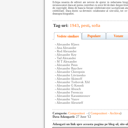
Echipa noastra de editori are nevoie de ajutor in redactarea bio
recunoscatori daca ati putea contribui cu orice fel de date despre Ale
de copyright. Ideea de baza la fiecare celebritate este sa explicam a
celebritate. Daca doriti sa deveniti colaborator al site-ului, tot ce 
deasupra biografiei.
Tag-uri:
1943
,
pesti
,
sofia
Populare
Votate
Vedete similare
-
Alexander Klaws
-
Ana Alexander
-
Rod Alexander
-
Alexander Key
-
Tad Alexander
-
M T Alexander
-
Alexander Penn
-
Alexander Raychev
-
Alexander Cherepnin
-
Alexander Litvinenko
-
Alexander Akimoff
-
Alexander Trebovsk Xfd
-
Alexander G Kenedi
-
Alexander Abusch
-
Alexander Ferenczy
-
Alexander Karasimeonov
-
Alexander Vazov
-
Alexander Alexeieff
Categorie:
Compozitori
- (
Compozitori - Archiva
)
Data Adaugarii:
27 June '12
Adaugati un link spre aceasta pagina pe blog-ul, site-u