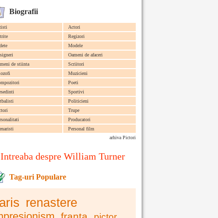
Biografii
tisti
Actori
trite
Regizori
dete
Modele
signeri
Oameni de afaceri
meni de stiinta
Scriitori
lozofi
Muzicieni
mpozitori
Poeti
esedinti
Sportivi
tbalisti
Politicieni
ctori
Trupe
rsonalitati
Producatori
enaristi
Personal film
arhiva Pictori
Intreaba despre William Turner
Tag-uri Populare
aris
renastere
mpresionism
franta
pictor