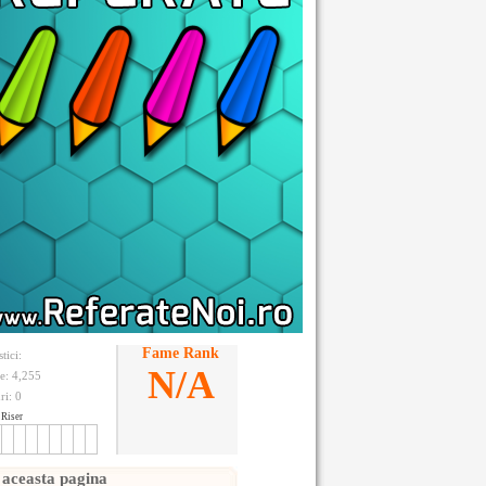
Fame Rank
stici:
N/A
te: 4,255
ri:
0
Riser
 aceasta pagina