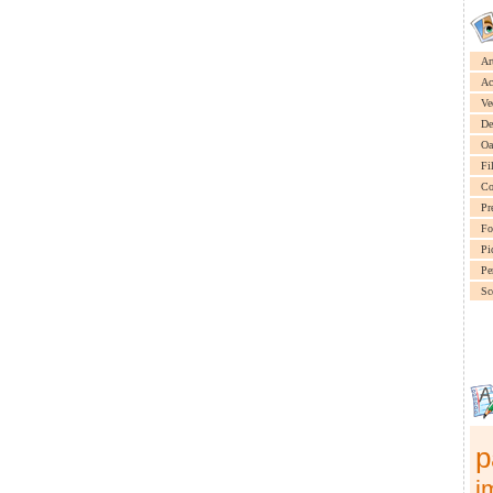
Ar
Ac
Ve
De
Oa
Fi
Co
Pr
Fo
Pi
Pe
Sc
p
i