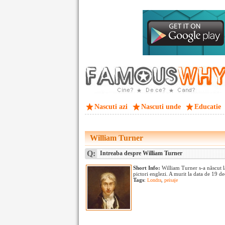
Nascuti azi
Nascuti unde
Educatie
William Turner
Q:
Intreaba despre William Turner
Short Info:
William Turner s-a născut l
pictori englezi. A murit la data de 19 d
Tags
:
Londra
,
peisaje