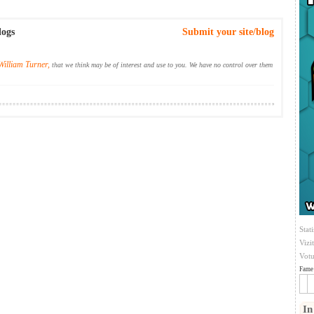
logs
Submit your site/blog
William Turner,
that we think may be of interest and use to you. We have no control over them
Stati
Vizi
Votu
Fame 
In