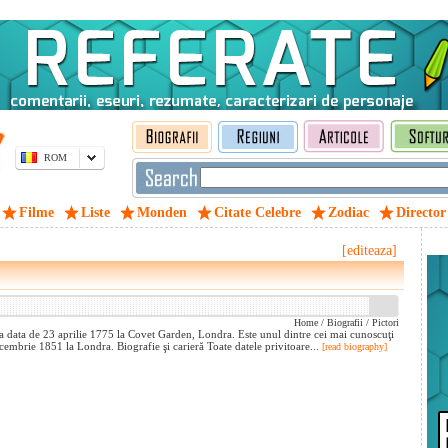
ROM
Filme
Liste
Monden
Citate Celebre
Zodiac
Director
[editeaza]
Home
/
Biografii
/
Pictori
a data de 23 aprilie 1775 la Covet Garden, Londra. Este unul dintre cei mai cunoscuţi
ecembrie 1851 la Londra. Biografie şi carieră Toate datele privitoare...
[read biography]