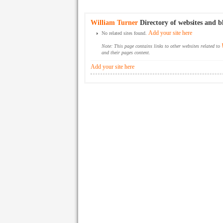
William Turner
Directory of websites and b
Add your site here
No related sites found.
Note: This page contains links to other websites related to
and their pages content.
Add your site here