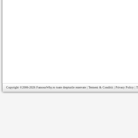
Copyright ©2006-2026
FamousWhy.ro
toate drepturile rezervate |
Termeni & Conditii
|
Privacy Policy
|
T