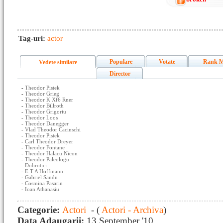
Tag-uri:
actor
Populare
Votate
Rank M
Vedete similare
Director
-
Theodor Pistek
-
Theodor Grieg
-
Theodor K Xf6 Rner
-
Theodor Billroth
-
Theodor Grigoriu
-
Theodor Loos
-
Theodor Danegger
-
Vlad Theodor Cacinschi
-
Theodor Pistek
-
Carl Theodor Dreyer
-
Theodor Fontane
-
Theodor Halacu Nicon
-
Theodor Paleologu
-
Dobrotici
-
E T A Hoffmann
-
Gabriel Sandu
-
Cosmina Pasarin
-
Ioan Athanasiu
Categorie:
Actori
- (
Actori - Archiva
)
Data Adaugarii:
13 September '10