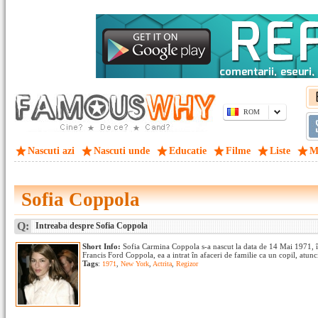
ROM
Nascuti azi
Nascuti unde
Educatie
Filme
Liste
M
Sofia Coppola
Q:
Intreaba despre Sofia Coppola
Short Info:
Sofia Carmina Coppola s-a nascut la data de 14 Mai 1971, 
Francis Ford Coppola, ea a intrat în afaceri de familie ca un copil, atunc
Tags
:
1971
,
New York
,
Actrita
,
Regizor