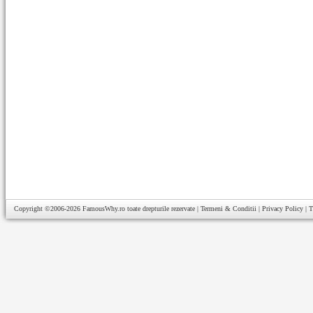
Copyright ©2006-2026
FamousWhy.ro
toate drepturile rezervate |
Termeni & Conditii
|
Privacy Policy
|
T