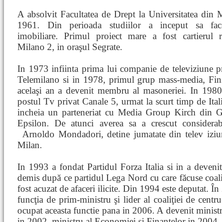
A absolvit Facultatea de Drept la Universitatea din 
1961. Din perioada studiilor a inceput sa fac
imobiliare. Primul proiect mare a fost cartierul re
Milano 2, in oraşul Segrate.
In 1973 infiinta prima lui companie de televiziune p
Telemilano si in 1978, primul grup mass-media, Fini
acelaşi an a devenit membru al masoneriei. In 1980
postul Tv privat Canale 5, urmat la scurt timp de Ita
incheia un parteneriat cu Media Group Kirch din 
Epsilon. De atunci averea sa a crescut considerabil
Arnoldo Mondadori, detine jumatate din telev
izi
Milan.
In 1993 a fondat Partidul Forza Italia si in a deveni
demis după ce partidul Lega Nord cu care făcuse coaliţi
fost acuzat de afaceri ilicite. Din 1994 este deputat. 
funcţia de prim-ministru şi lider al coaliţiei de centr
ocupat aceasta functie pana in 2006. A devenit minist
in 2002, ministru al Economiei si Finantelor in 2004, 