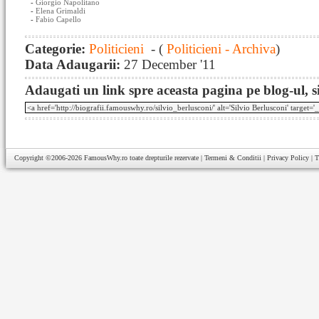
-
Giorgio Napolitano
-
Elena Grimaldi
-
Fabio Capello
Categorie:
Politicieni
- (
Politicieni - Archiva
)
Data Adaugarii:
27 December '11
Adaugati un link spre aceasta pagina pe blog-ul, si
Copyright ©2006-2026
FamousWhy.ro
toate drepturile rezervate |
Termeni & Conditii
|
Privacy Policy
|
T