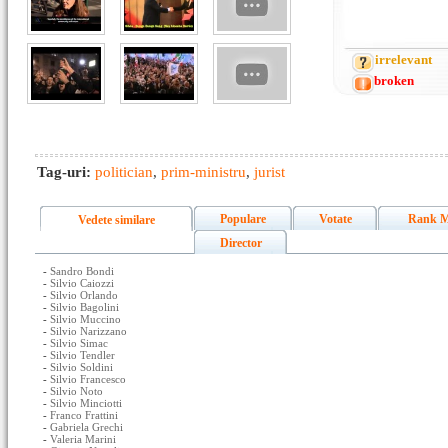
irrelevant
broken
Tag-uri:
politician
,
prim-ministru
,
jurist
Populare
Votate
Rank M
Vedete similare
Director
-
Sandro Bondi
-
Silvio Caiozzi
-
Silvio Orlando
-
Silvio Bagolini
-
Silvio Muccino
-
Silvio Narizzano
-
Silvio Simac
-
Silvio Tendler
-
Silvio Soldini
-
Silvio Francesco
-
Silvio Noto
-
Silvio Minciotti
-
Franco Frattini
-
Gabriela Grechi
-
Valeria Marini