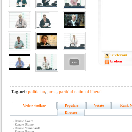
irrelevant
broken
Tag-uri:
politician
,
jurist
,
partidul national liberal
Populare
Votate
Rank M
Vedete similare
Director
-
Renate Ewert
-
Renate Blume
-
Renate Mannhardt
-
Renate Becker