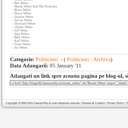
-
Ben Weber
-
Marek Weber And His Orchestra
-
Bruce Weber
-
Dreya Weber
-
Jacques Weber
-
Steven Weber
-
Eberhard Weber
-
Charlie Weber
-
Jull Weber
-
Jake Weber
-
Billy Weber
-
Karl Weber
-
Franz Weber
-
Joe Weber
Categorie:
Politicieni
- (
Politicieni - Archiva
)
Data Adaugarii:
05 January '11
Adaugati un link spre aceasta pagina pe blog-ul, si
Copyright ©2006-2026
FamousWhy.ro
toate drepturile rezervate |
Termeni & Conditii
|
Privacy Policy
|
T