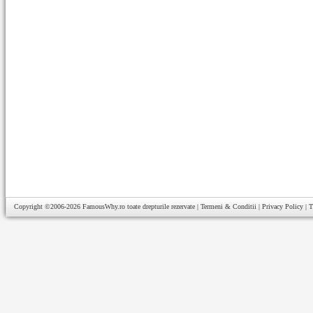
Copyright ©2006-2026
FamousWhy.ro
toate drepturile rezervate |
Termeni & Conditii
|
Privacy Policy
|
T