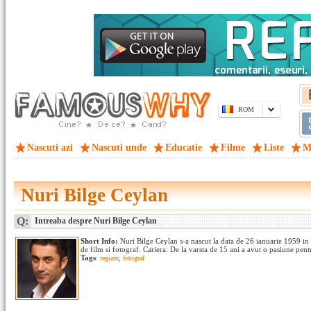
ROM
Nascuti azi
Nascuti unde
Educatie
Filme
Liste
M
Nuri Bilge Ceylan
Q:
Intreaba despre Nuri Bilge Ceylan
Short Info:
Nuri Bilge Ceylan s-a nascut la data de 26 ianuarie 1959 in 
de film si fotograf. Cariera: De la varsta de 15 ani a avut o pasiune pentr
Tags
:
regizor
,
fotograf