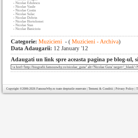
-
Nicolae Edulescu
-
Nicolae Vasile
-
Nicolae Costin
-
Nicolae Sulac
-
Nicolae Dobrin
-
Nicolae Hortolomei
-
Nicolae Stan
-
Nicolae Banicioiu
Categorie:
Muzicieni
- (
Muzicieni - Archiva
)
Data Adaugarii:
12 January '12
Adaugati un link spre aceasta pagina pe blog-ul, si
Copyright ©2006-2026
FamousWhy.ro
toate drepturile rezervate |
Termeni & Conditii
|
Privacy Policy
|
T