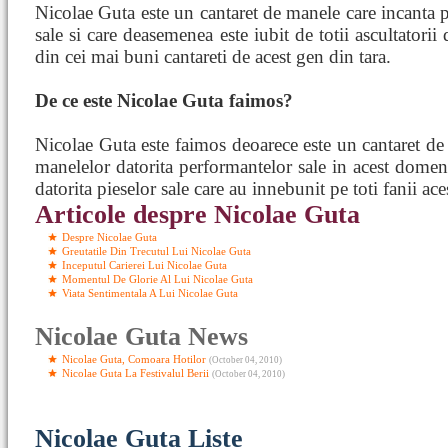
Nicolae Guta este un cantaret de manele care incanta 
sale si care deasemenea este iubit de totii ascultatori
din cei mai buni cantareti de acest gen din tara.
De ce este Nicolae Guta faimos?
Nicolae Guta este faimos deoarece este un cantaret de
manelelor datorita performantelor sale in acest domen
datorita pieselor sale care au innebunit pe toti fanii ac
Articole despre Nicolae Guta
Despre Nicolae Guta
Greutatile Din Trecutul Lui Nicolae Guta
Inceputul Carierei Lui Nicolae Guta
Momentul De Glorie Al Lui Nicolae Guta
Viata Sentimentala A Lui Nicolae Guta
Nicolae Guta News
Nicolae Guta, Comoara Hotilor
(October 04, 2010)
Nicolae Guta La Festivalul Berii
(October 04, 2010)
Nicolae Guta Liste