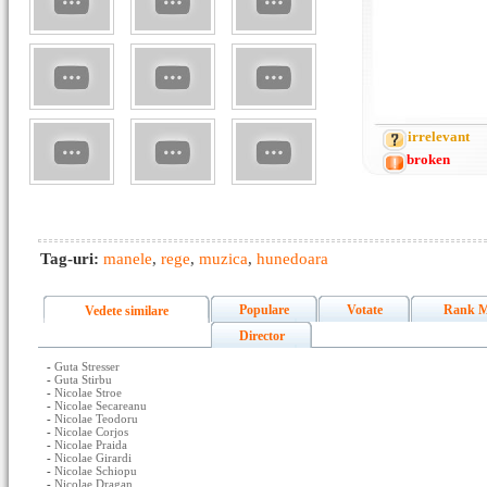
irrelevant
broken
Tag-uri:
manele
,
rege
,
muzica
,
hunedoara
Populare
Votate
Rank M
Vedete similare
Director
-
Guta Stresser
-
Guta Stirbu
-
Nicolae Stroe
-
Nicolae Secareanu
-
Nicolae Teodoru
-
Nicolae Corjos
-
Nicolae Praida
-
Nicolae Girardi
-
Nicolae Schiopu
-
Nicolae Dragan