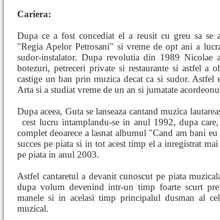
Cariera:
Dupa ce a fost concediat el a reusit cu greu sa se 
"Regia Apelor Petrosani" si vreme de opt ani a lucr
sudor-instalator. Dupa revolutia din 1989 Nicolae a
botezuri, petreceri private si restaurante si astfel a 
castige un ban prin muzica decat ca si sudor. Astfel 
Arta si a studiat vreme de un an si jumatate acordeonu
Dupa aceea, Guta se lanseaza cantand muzica lautareas
cest lucru intamplandu-se in anul 1992, dupa care,
complet deoarece a lasnat albumul "Cand am bani eu d
succes pe piata si in tot acest timp el a inregistrat ma
pe piata in anul 2003.
Astfel cantaretul a devanit cunoscut pe piata muzical
dupa volum devenind intr-un timp foarte scurt prefe
manele si in acelasi timp principalul dusman al celor
muzical.