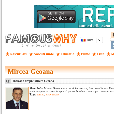
ROM
Nascuti azi
Nascuti unde
Educatie
Filme
Liste
M
Mircea Geoana
Q:
Intreaba despre Mircea Geoana
Short Info:
Mircea Geoana este politician roman, fost presedinte al Part
pasiunea pentru sport, in special pentru baschet si tenis, pe care continua s
Tags
:
politica
,
PSD
,
NATO