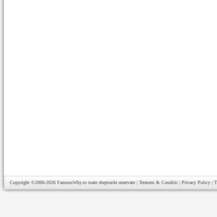
Copyright ©2006-2026
FamousWhy.ro
toate drepturile rezervate |
Termeni & Conditii
|
Privacy Policy
|
T