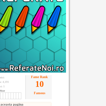
Fame Rank
stici:
10
te: 4,191
ri:
1
Riser
Famous
 aceasta pagina