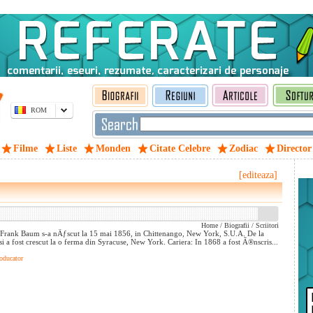
ROM
Filme
Liste
Monden
Citate Celebre
Zodiac
Director
[editeaza]
Home
/
Biografii
/
Scriitori
 Frank Baum s-a nÄƒscut la 15 mai 1856, in Chittenango, New York, S.U.A. De la
i a fost crescut la o ferma din Syracuse, New York. Cariera: In 1868 a fost Ã®nscris...
oducator