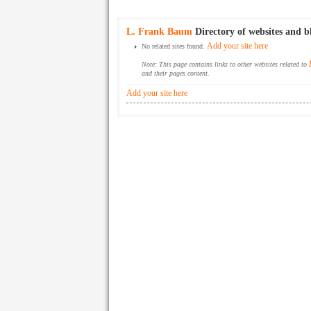
L. Frank Baum
Directory of websites and b
Add your site here
No related sites found.
Note: This page contains links to other websites related to
and their pages content.
Add your site here