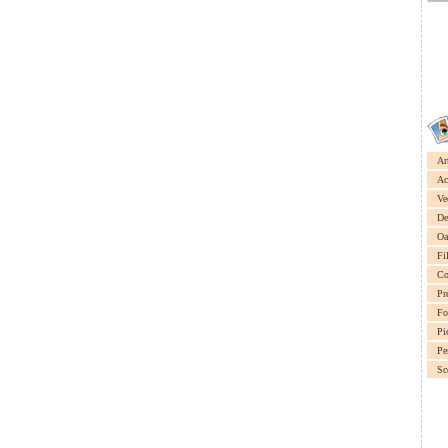
Ar
Ac
Ve
De
Oa
Fi
Co
Pr
Fo
Pi
Pe
Sc