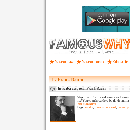
Nascuti azi
Nascuti unde
Educatie
L. Frank Baum
Q:
Intreaba despre L. Frank Baum
Short Info:
Scriitorul american Lyman
naÅŸterea suferea de o boala de inima s
[read biography]
Tags
:
scriitor
,
jurnalist
,
scenarist
,
regizor
,
pr