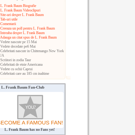
L. Frank Baum Biografie
L. Frank Baum Videoclipuri
Site-uri despre L. Frank Baum
Tab-uri utile
Comentarii
Creeaza un poll pentru L. Frank Baum
Intreaba despre L. Frank Baum
Adauga un citat spus de L. Frank Baum
Vedete nascute pe 15 Mai
Vedete decedate pe6 Mai
Celebritati nascute in Chittenango
New York
UA
Scriitori in zodia Taur
Celebritati de etnie Americana
Vedete cu ochii Caprui
Celebritati care au 185 cm inaltime
L. Frank Baum Fan-Club
BECOME A FAMOUS FAN!
L. Frank Baum has no Fans yet!