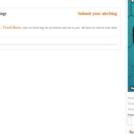
logs
Submit your site/blog
L. Frank Baum,
that we think may be of interest and use to you. We have no control over them
Stati
Vizi
Votu
Fame 
In