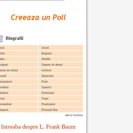
Biografii
tisti
Actori
trite
Regizori
dete
Modele
signeri
Oameni de afaceri
meni de stiinta
Scriitori
lozofi
Muzicieni
mpozitori
Poeti
esedinti
Sportivi
tbalisti
Politicieni
ctori
Trupe
rsonalitati
Producatori
enaristi
Personal film
arhiva Scriitori
Intreaba despre L. Frank Baum