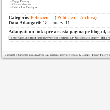
-
Peggy Fleming
-
Charles Martinet
-
Debbie Lee Carrington
Categorie:
Politicieni
- (
Politicieni - Archiva
)
Data Adaugarii:
18 January '11
Adaugati un link spre aceasta pagina pe blog-ul, si
Copyright ©2006-2026
FamousWhy.ro
toate drepturile rezervate |
Termeni & Conditii
|
Privacy Policy
|
T