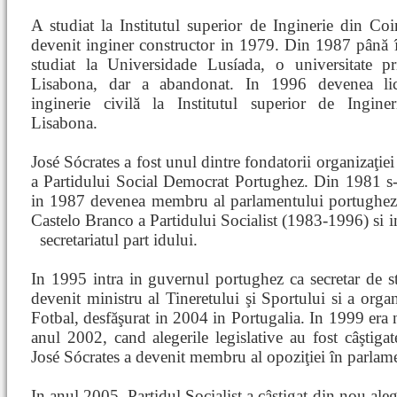
A studiat la Institutul superior de Inginerie din Co
devenit inginer constructor in 1979. Din 1987 până 
studiat la Universidade Lusíada, o universitate pr
Lisabona, dar a abandonat. In 1996 devenea lic
inginerie civilă la Institutul superior de Ingine
Lisabona.
José Sócrates a fost unul dintre fondatorii organizaţiei 
a Partidului Social Democrat Portughez. Din 1981 s-a 
in 1987 devenea membru al parlamentului portughez. 
Castelo Branco a Partidului Socialist (1983-1996) si 
secretariatul part
idului.
In 1995 intra in guvernul portughez ca secretar de s
devenit ministru al Tineretului şi Sportului si a or
Fotbal, desfăşurat in 2004 in Portugalia. In 1999 era 
anul 2002, cand alegerile legislative au fost câştiga
José Sócrates a devenit membru al opoziţiei în parlam
In anul 2005, Partidul Socialist a câştigat din nou aleg