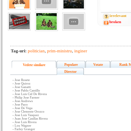
irrelevant
broken
Tag-uri:
politician
,
prim-ministru
,
inginer
Populare
Votate
Rank M
Vedete similare
Director
-
Jose Rosete
-
Jose Quiroz
-
Jose Ganatti
-
Jose Pablo Cantillo
-
Jose Luis Cid De Rivera
-
Philip Jose Farmer
-
Jose Andrews
-
Jose Payo
-
Jose De Vega
-
Jose Clemente Orozco
-
Jose Luis Vasquez
-
Juan Jose Casillas Rivera
-
Jose Luis Rivera
-
Lou Wagner
-
Farley Granger