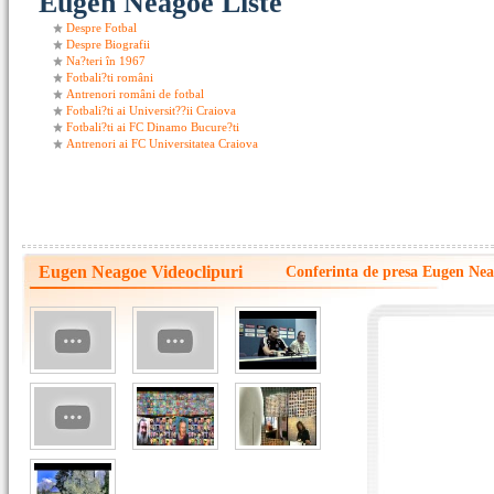
Eugen Neagoe Liste
Despre Fotbal
Despre Biografii
Na?teri în 1967
Fotbali?ti români
Antrenori români de fotbal
Fotbali?ti ai Universit??ii Craiova
Fotbali?ti ai FC Dinamo Bucure?ti
Antrenori ai FC Universitatea Craiova
Eugen Neagoe Videoclipuri
Conferinta de presa Eugen Neag