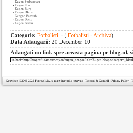
-
Eugen Serbanescu
-
Eugen Illes
-
Eugen Burg
-
Eugen Dinca
-
Neagoe Basarab
-
Eugen Baciu
-
Eugen Barbu
Categorie:
Fotbalisti
- (
Fotbalisti - Archiva
)
Data Adaugarii:
20 December '10
Adaugati un link spre aceasta pagina pe blog-ul, si
Copyright ©2006-2026
FamousWhy.ro
toate drepturile rezervate |
Termeni & Conditii
|
Privacy Policy
|
T