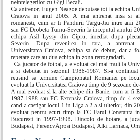
neintelegerilor cu Gigi Becali.
Ca antrenor, Eugen Neagoe debutase tot la echipa Uni
Craiova in anul 2005. A mai antrenat insa si al
romanesti, cum ar fi Pandurii Targu-Jiu intre anii 
sau FC Drobeta Turnu-Severin la inceputul anului 20
echipa Asil Lyssy din Cipru, imediat dupa pleca
Severin. Dupa revenirea in tara, a antrenat
Universitatea Craiova, echipa sa de debut, dar a f
repetate care au dus echipa in zona retrogradarii.
Ca jucator de fotbal, a e
voluat cel mai mult la Unive
a si debutat in sezonul 1986-1987. Si-a continuat 
reusind sa termine Campionatul Romaniei pe loc
evoluat la Universitatea Craiova timp de 9 sezoane de-
A mai evoluat si la alte echipe din Banie, cum ar fi 
1987-1988 sau FC Extensiv Craiova, timp de 4 sez
cand a castigat locul 1 in Liga a 2 a si ulterior, din 
evoluat pentru scurt timp la FC Farul Constanta 
Bucuresti in 1997-1998. Dincolo de hotare, a juca
Budapest, FerencvÃ¡rosi Budapest, Alki Larnaca, Omo