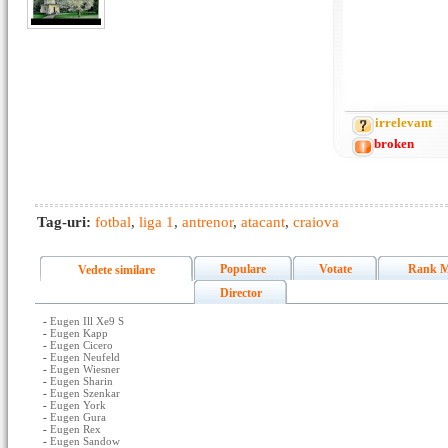
irrelevant
broken
Tag-uri:
fotbal
,
liga 1
,
antrenor
,
atacant
,
craiova
Populare
Votate
Rank M
Vedete similare
Director
-
Eugen Ill Xe9 S
-
Eugen Kapp
-
Eugen Cicero
-
Eugen Neufeld
-
Eugen Wiesner
-
Eugen Sharin
-
Eugen Szenkar
-
Eugen York
-
Eugen Gura
-
Eugen Rex
-
Eugen Sandow