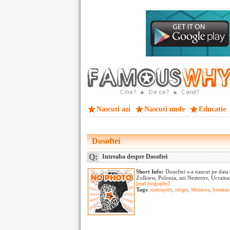
Nascuti azi
Nascuti unde
Educatie
Dosoftei
Q:
Intreaba despre Dosoftei
Short Info:
Dosoftei s-a nascut pe dat
Zolkiew, Polonia, azi Nesterov, Ucraina
[read biography]
Tags
:
metropolit
,
religie
,
Moldova
,
literatur