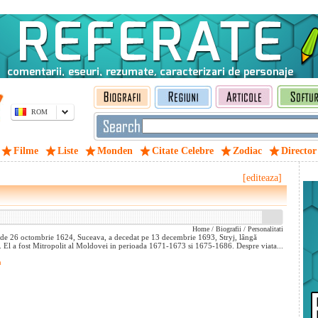
ROM
Filme
Liste
Monden
Citate Celebre
Zodiac
Director
[editeaza]
Home
/
Biografii
/
Personalitati
a de 26 octombrie 1624, Suceava, a decedat pe 13 decembrie 1693, Stryj, lângă
. El a fost Mitropolit al Moldovei in perioada 1671-1673 si 1675-1686. Despre viata...
a