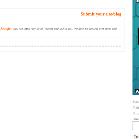
Submit your site/blog
Dosoftei,
that we think may be of interest and use to you. We have no control over them and
Stati
Vizi
Votu
Fame 
In