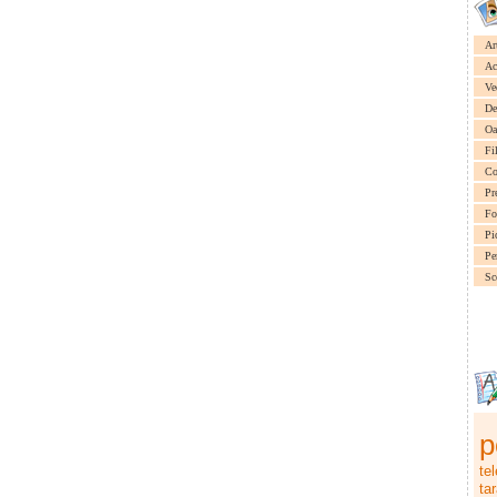
Ar
Ac
Ve
De
Oa
Fi
Co
Pr
Fo
Pi
Pe
Sc
p
te
ta