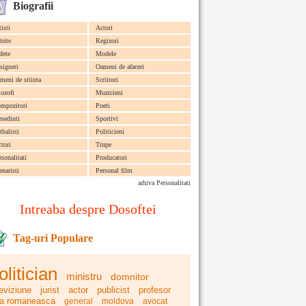
Biografii
tisti
Actori
trite
Regizori
dete
Modele
signeri
Oameni de afaceri
meni de stiinta
Scriitori
lozofi
Muzicieni
mpozitori
Poeti
esedinti
Sportivi
tbalisti
Politicieni
ctori
Trupe
rsonalitati
Producatori
enaristi
Personal film
arhiva Personalitati
Intreaba despre Dosoftei
Tag-uri Populare
olitician
ministru
domnitor
leviziune
jurist
actor
publicist
profesor
ra romaneasca
general
moldova
avocat