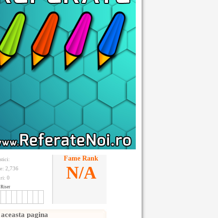
Fame Rank
stici:
N/A
te: 2,736
ri:
0
Riser
 aceasta pagina