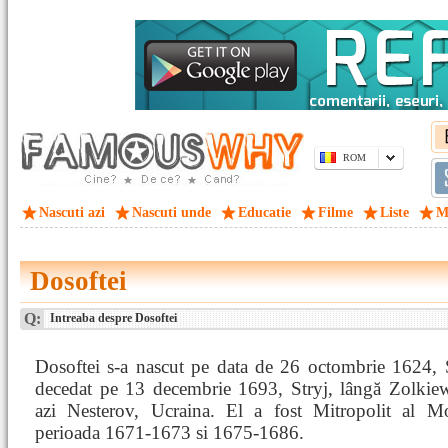
ROM
Nascuti azi
Nascuti unde
Educatie
Filme
Liste
M
Dosoftei
Q:
Intreaba despre Dosoftei
Dosoftei s-a nascut pe data de 26 octombrie 1624, 
decedat pe 13 decembrie 1693, Stryj, lângă Zolkiew
azi Nesterov, Ucraina. El a fost Mitropolit al M
perioada 1671-1673 si 1675-1686.