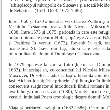
"arhiepiscop şi mitropolit de Suceava şi a toată Moldova
de Sebasteia" (1671-1673; 1675-1686).
Intre 1660 şi 1670 a lucrat la versificarea Psaltirii şi a
Vechiului Testament, realizată de Nicolae Milescu-Spă
1688. Intre 1673 şi 1675, perioadă în care este refugi
polono-otomane pentru Hotin, tipăreşte Acatistul N
şi Psaltirea în versuri (1673). Revenit în ţară, es
mănăstirea Sf. Sava din Iaşi, după care este iert
mitropolitan de domnul Dumitraşcu Cantacuzino.
In 1679 tipareste la Uniew Liturghierul sau Dumnez
1683). In acelaşi an, cu concursul lui Nicolae Milesc
Moscovei, Dosoftei a adus la Iaşi o tiparniţă complet
Iaşi. Aici au fost tipărite primele cărţi liturgice în 
consecvent susţinător al introducerii limbii romane în 
text bilingv român-slavon (1680); Molitvenicul de-nţ
versuri, intitulată Poem cronologic despre domnii Mo
Viaţa şi petriaceria svinţilor (1682-1686); Octoihul (