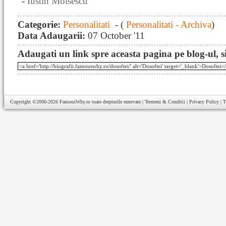
-
Iustin Moisescu
Categorie:
Personalitati
- (
Personalitati - Archiva
)
Data Adaugarii:
07 October '11
Adaugati un link spre aceasta pagina pe blog-ul, si
Copyright ©2006-2026
FamousWhy.ro
toate drepturile rezervate |
Termeni & Conditii
|
Privacy Policy
|
T