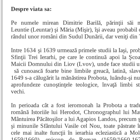
Despre viata sa:
Pe numele mirean Dimitrie Barilă, părinţii săi 
Leuntie (Leuntar) şi Măria (Mişir), îşi aveau probabil o
rândul unor români din Sudul Dunării, dar veniţi din 
Intre 1634 şi 1639 urmează primele studii la Iaşi, pr
Sfinţii Trei Ierarhi, pe care le continuă apoi la Şc
Maicii Domnului din Liov (Lvov), unde face studii um
să cunoască foarte bine limbile greacă, latină, sla
1649 s-a călugărit la mănăstirea Probota, luându-şi n
aprofundeze cunoştinţele teologice, învaţă limbi s
vechi.
In perioada cât a fost ieromonah la Probota a tra
română Istoriile lui Herodot, Chronographul lui Mat
Mântuirea Păcătoşilor a lui Agapios Landos, precum şi
şi minunile Sfântului Vasile cel Nou, toate păstrate 
cele mai inalte funcţii în ierarhia ecleziastică a 
1659/1660), episcop de Roman (1659/1660-1671