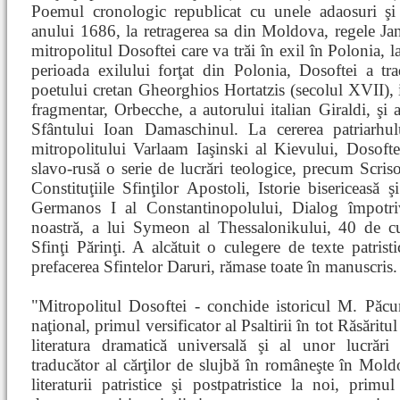
Poemul cronologic republicat cu unele adaosuri şi
anului 1686, la retragerea sa din Moldova, regele Jan 
mitropolitul Dosoftei care va trăi în exil în Polonia, la 
perioada exilului forţat din Polonia, Dosoftei a tr
poetului cretan Gheorghios Hortatzis (secolul XVII), i
fragmentar, Orbecche, a autorului italian Giraldi, şi
Sfântului Ioan Damaschinul. La cererea patriarhu
mitropolitului Varlaam Iaşinski al Kievului, Dosoft
slavo-rusă o serie de lucrări teologice, precum Scriso
Constituţiile Sfinţilor Apostoli, Istorie bisericeasă ş
Germanos I al Constantinopolului, Dialog împotriv
noastră, a lui Symeon al Thessalonikului, 40 de cu
Sfinţi Părinţi. A alcătuit o culegere de texte patristi
prefacerea Sfintelor Daruri, rămase toate în manuscris.
"Mitropolitul Dosoftei - conchide istoricul M. Păcu
naţional, primul versificator al Psaltirii în tot Răsări
literatura dramatică universală şi al unor lucrări
traducător al cărţilor de slujbă în româneşte în Mol
literaturii patristice şi postpatristice la noi, prim