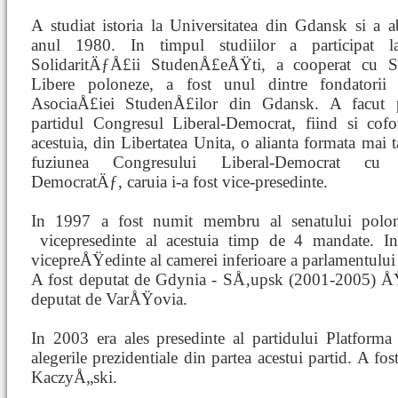
A studiat istoria la Universitatea din Gdansk si a a
anul 1980. In timpul studiilor a participat l
SolidaritÄƒÅ£ii StudenÅ£eÅŸti, a cooperat cu Si
Libere poloneze, a fost unul dintre fondatorii s
AsociaÅ£iei StudenÅ£ilor din Gdansk. A facut 
partidul Congresul Liberal-Democrat, fiind si cofo
acestuia, din Libertatea Unita, o alianta formata mai t
fuziunea Congresului Liberal-Democrat cu
DemocratÄƒ, caruia i-a fost vice-presedinte.
In 1997 a fost numit membru al senatului polone
vicepresedinte al acestuia timp de 4 mandate. 
vicepreÅŸedinte al camerei inferioare a parlamentulu
A fost deputat de Gdynia - SÅ‚upsk (2001-2005) Å
deputat de VarÅŸovia.
In 2003 era ales presedinte al partidului Platforma
alegerile prezidentiale din partea acestui partid. A fo
KaczyÅ„ski.