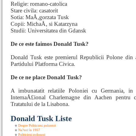
Religie: romano-catolica
Stare civila: casatorit
Sotia: MaÅ‚gorzata Tusk
Copii: MichaÅ‚ si Katarzyna
Studii: Universitatea din Gdansk
De ce este faimos Donald Tusk?
Donald Tusk este premierul Republicii Polone din a
Partidului Platforma Civica.
De ce ne place Donald Tusk?
A imbunatatit relatiile Poloniei cu Germania, in
InternaÅ£ional Charlemagne din Aachen pentru con
Tratatului de la Lisabona.
Donald Tusk Liste
Despre Politicieni polonezi
Na?teri în 1957
Politicieni polonezi