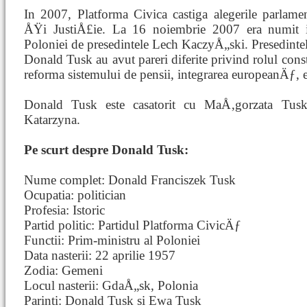
In 2007, Platforma Civica castiga alegerile parlame
ÅŸi JustiÅ£ie. La 16 noiembrie 2007 era numit in
Poloniei de presedintele Lech KaczyÅ„ski. Presedintel
Donald Tusk au avut pareri diferite privind rolul con
reforma sistemului de pensii, integrarea europeanÄƒ, e
Donald Tusk este casatorit cu MaÅ‚gorzata Tusk
Katarzyna.
Pe scurt despre Donald Tusk:
Nume complet: Donald Franciszek Tusk
Ocupatia: politician
Profesia: Istoric
Partid politic: Partidul Platforma CivicÄƒ
Functii: Prim-ministru al Poloniei
Data nasterii: 22 aprilie 1957
Zodia: Gemeni
Locul nasterii: GdaÅ„sk, Polonia
Parinti: Donald Tusk si Ewa Tusk