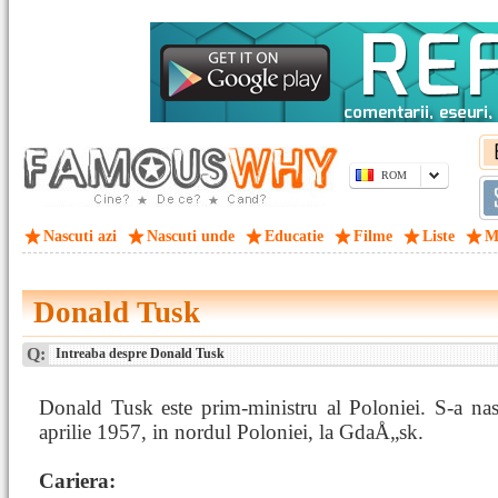
ROM
Nascuti azi
Nascuti unde
Educatie
Filme
Liste
M
Donald Tusk
Q:
Intreaba despre Donald Tusk
Donald Tusk este prim-ministru al Poloniei. S-a nas
aprilie 1957, in nordul Poloniei, la GdaÅ„sk.
Cariera: