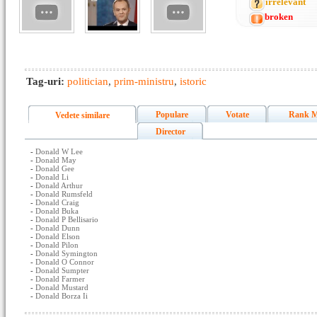
irrelevant
broken
Tag-uri:
politician
,
prim-ministru
,
istoric
Populare
Votate
Rank M
Vedete similare
Director
-
Donald W Lee
-
Donald May
-
Donald Gee
-
Donald Li
-
Donald Arthur
-
Donald Rumsfeld
-
Donald Craig
-
Donald Buka
-
Donald P Bellisario
-
Donald Dunn
-
Donald Elson
-
Donald Pilon
-
Donald Symington
-
Donald O Connor
-
Donald Sumpter
-
Donald Farmer
-
Donald Mustard
-
Donald Borza Ii