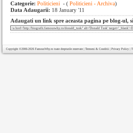
Categorie:
Politicieni
- (
Politicieni - Archiva
)
Data Adaugarii:
18 January '11
Adaugati un link spre aceasta pagina pe blog-ul, si
Copyright ©2006-2026
FamousWhy.ro
toate drepturile rezervate |
Termeni & Conditii
|
Privacy Policy
|
T